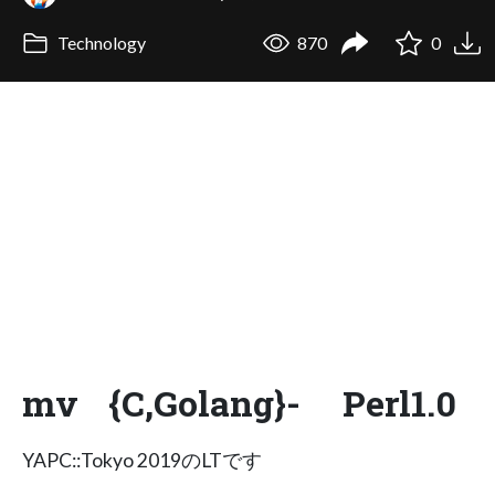
Technology
870
0
mv {C,Golang}- Perl1.0
YAPC::Tokyo 2019のLTです