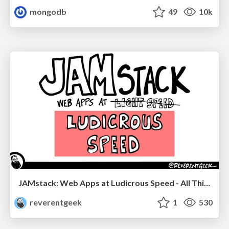
mongodb
49
10k
JAMstack: Web Apps at Ludicrous Speed - All Things Open 2022
reverentgeek
1
530