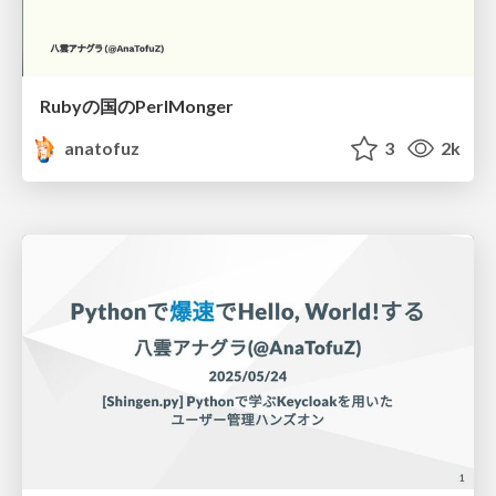
Rubyの国のPerlMonger
anatofuz
3
2k