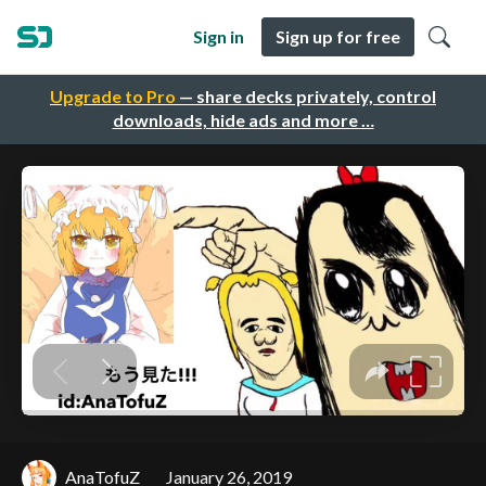
Sign in
Sign up for free
Upgrade to Pro
— share decks privately, control
downloads, hide ads and more …
AnaTofuZ
January 26, 2019