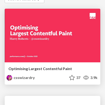
Optimising Largest Contentful Paint
csswizardry
37
3.9k