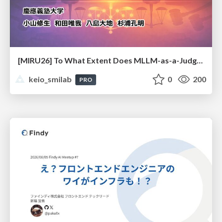
[MIRU26] To What Extent Does MLLM-as-a-Judge Exhibit Cross-Model Preference Bias?
keio_smilab
0
200
PRO