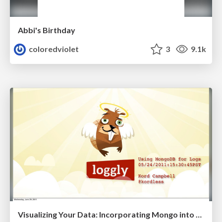
Abbi's Birthday
coloredviolet
3
9.1k
Visualizing Your Data: Incorporating Mongo into Loggly Infrastructure