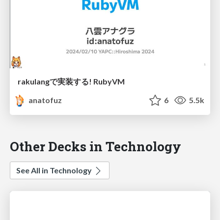
rakulangで実装する! RubyVM
anatofuz
6
5.5k
Other Decks in Technology
See All in Technology