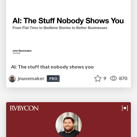
AI: The stuff that nobody shows you
jnunemaker
9
870
PRO