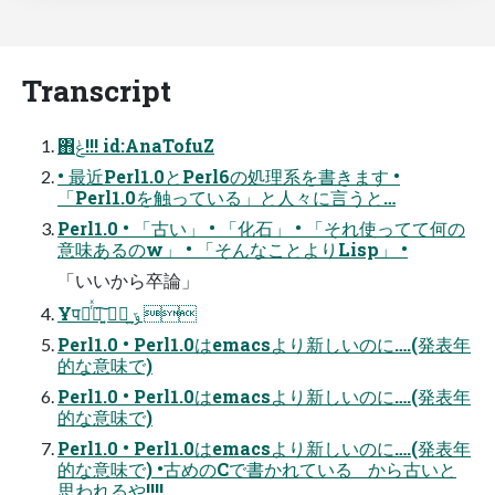
Transcript
΋͏ݟͨ!!! id:AnaTofuZ
• 最近Perl1.0とPerl6の処理系を書きます •
「Perl1.0を触っている」と人々に言うと…
Perl1.0 • 「古い」 • 「化石」 • 「それ使ってて何の
意味あるのw」 • 「そんなことよりLisp」 •
「いいから卒論」
Ұपճͬͯ৽͍͠  ݹ͍ 
Perl1.0 • Perl1.0はemacsより新しいのに….(発表年
的な意味で)
Perl1.0 • Perl1.0はemacsより新しいのに….(発表年
的な意味で)
Perl1.0 • Perl1.0はemacsより新しいのに….(発表年
的な意味で) •古めのCで書かれている から古いと
思われるや!!!!