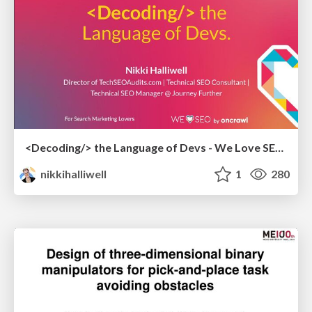
<Decoding/> the Language of Devs - We Love SEO 2024
nikkihalliwell
1
280