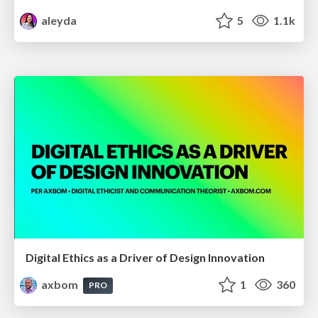
aleyda
5
1.1k
Digital Ethics as a Driver of Design Innovation
axbom
1
360
PRO