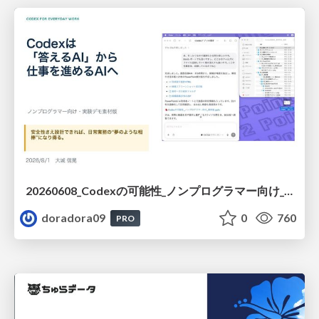
20260608_Codexの可能性_ノンプログラマー向け_大城追記
doradora09
0
760
PRO