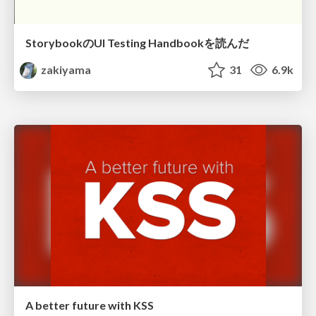
StorybookのUI Testing Handbookを読んだ
zakiyama
31
6.9k
A better future with KSS