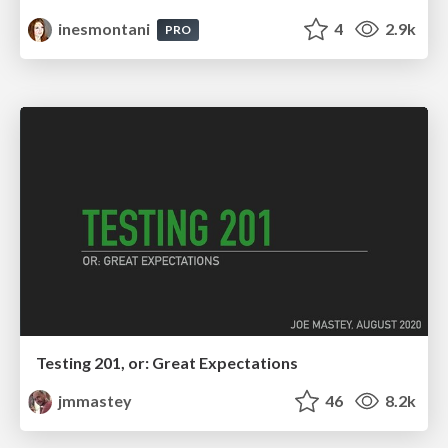
inesmontani
4
2.9k
PRO
Testing 201, or: Great Expectations
jmmastey
46
8.2k