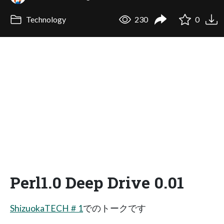
Technology
230
0
Perl1.0 Deep Drive 0.01
ShizuokaTECH＃1
でのトークです