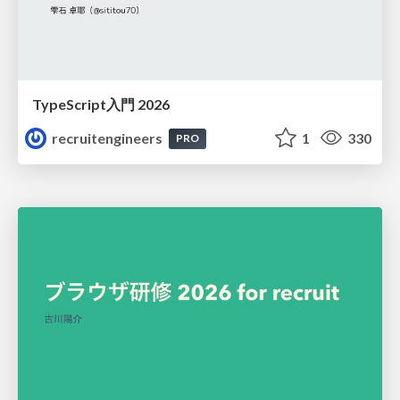
TypeScript入門 2026
recruitengineers
1
330
PRO