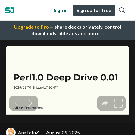
Sign in
Sign up for free
Upgrade to Pro
— share decks privately, control
downloads, hide ads and more …
AnaTofuZ
August 09, 2025