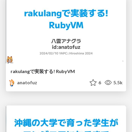
rakulangで実装する! RubyVM
anatofuz
6
5.5k