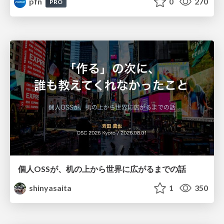
pfn
0
270
PRO
個人OSSが、机の上から世界に広がるまでの話
shinyasaita
1
350