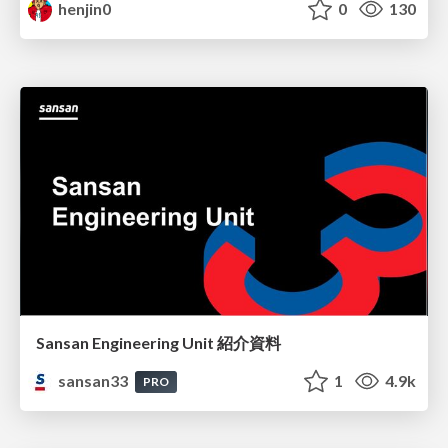
henjin0
0
130
Sansan Engineering Unit 紹介資料
sansan33
1
4.9k
PRO