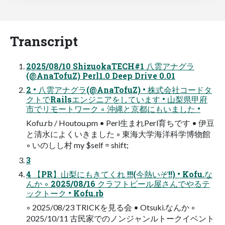
Transcript
2025/08/10 ShizuokaTECH#1 八雲アナグラ
(@AnaTofuZ) Perl1.0 Deep Drive 0.01
2 • 八雲アナグラ(@AnaTofuZ) • 株式会社コードタ
クトでRailsエンジニアをしています • 山梨県甲府
市でリモートワーク ◦ 沖縄と京都にもいました •
Kofu.rb / Houtou.pm • Perl生まれPerl育ちです • 伊豆
と清水によくいきました ◦ 東海大学海洋科学博物館
◦ いのしし村 my $self = shift;
3
4 【PR】山梨にもきてくれ !!!(今熱いぞ!!) • Kofu.な
んか ◦ 2025/08/16 クラフトビール屋さんでやるテ
ックトーク • Kofu.rb
◦ 2025/08/23 TRICKを見る会 • Otsuki.なんか ◦
2025/10/11 古民家でのノンジャンルトークイベント