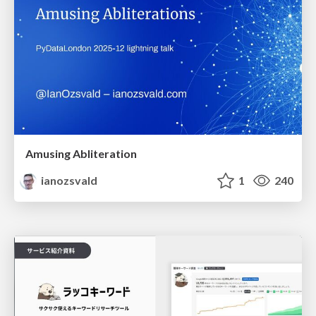
Amusing Abliteration
ianozsvald
1
240