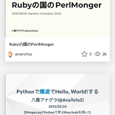
Rubyの国のPerlMonger
anatofuz
3
2k