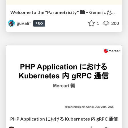
Welcome to the "Parametricity" 🏙️ − Generic だけど Specific な世界 −
guvalif
1
200
PRO
PHP Application における Kubernetes 内 gRPC 通信