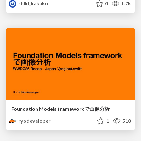
shiki_kakaku
0
1.7k
Foundation Models frameworkで画像分析
ryodeveloper
1
510