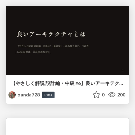
【やさしく解説 設計編・中級 #6】良いアーキテクチャとは ～ 一本の登り道の、行き先 ～
panda728
0
200
PRO