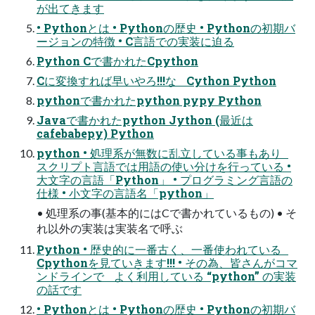
が出てきます
• Pythonとは • Pythonの歴史 • Pythonの初期バ
ージョンの特徴 • C言語での実装に迫る
Python Cで書かれたCpython
Cに変換すれば早いやろ!!!な Cython Python
pythonで書かれたpython pypy Python
Javaで書かれたpython Jython (最近は
cafebabepy) Python
python • 処理系が無数に乱立している事もあり
スクリプト言語では用語の使い分けを行っている •
大文字の言語「Python」 • プログラミング言語の
仕様 • 小文字の言語名「python」
• 処理系の事(基本的にはCで書かれているもの) • そ
れ以外の実装は実装名で呼ぶ
Python • 歴史的に一番古く、一番使われている
Cpythonを見ていきます!!! • その為、皆さんがコマ
ンドラインで よく利用している “python” の実装
の話です
• Pythonとは • Pythonの歴史 • Pythonの初期バ