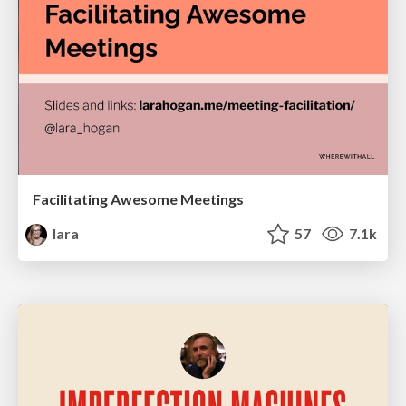
Facilitating Awesome Meetings
lara
57
7.1k