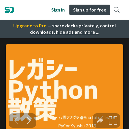
Sign in
Sign up for free
Upgrade to Pro
— share decks privately, control
downloads, hide ads and more …