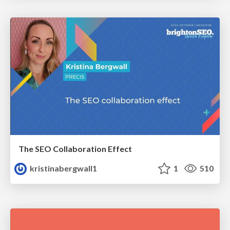
The SEO Collaboration Effect
kristinabergwall1
1
510