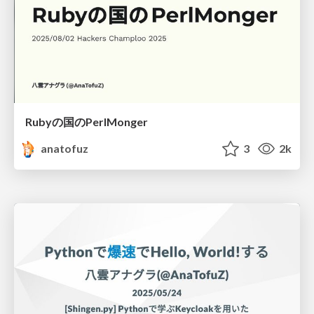
Rubyの国のPerlMonger
anatofuz
3
2k