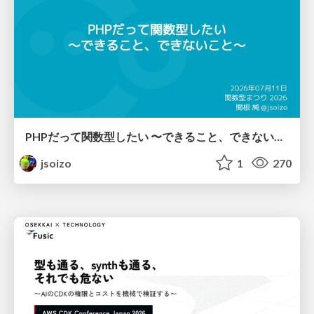
PHPだって関数型したい 〜できること、できないこと〜 / fp-in-php
jsoizo
1
270