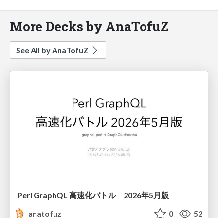
More Decks by AnaTofuZ
See All by AnaTofuZ
Perl GraphQL 高速化バトル 2026年5月版
anatofuz
0
52