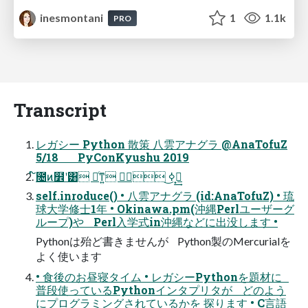
inesmontani
1
1.1k
PRO
Transcript
レガシー Python 散策 八雲アナグラ @AnaTofuZ
5/18 PyConKyushu 2019
self.inroduce() • 八雲アナグラ (id:AnaTofuZ) • 琉
球大学修士1年 • Okinawa.pm(沖縄Perlユーザーグ
ループ)や Perl入学式in沖縄などに出没します •
Pythonは殆ど書きませんが Python製のMercurialを
よく使います
• 食後のお昼寝タイム • レガシーPythonを題材に
普段使っているPythonインタプリタが どのよう
にプログラミングされているかを 探ります • C言語