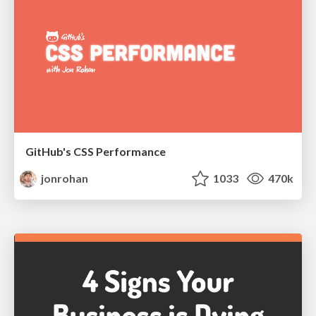
GitHub's CSS Performance
jonrohan
1033
470k