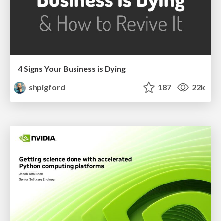
4 Signs Your Business is Dying
shpigford
187
22k