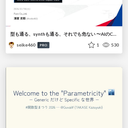
型も通る、synthも通る、それでも危ない 〜AIのCDKの権限とコストを機械で検証する〜 / It Passes Type Checks, It Passes Synth Checks, but It’s Still Risky — Automatically Verifying Permissions and Costs in AI’s CDK —
seike460
1
530
PRO