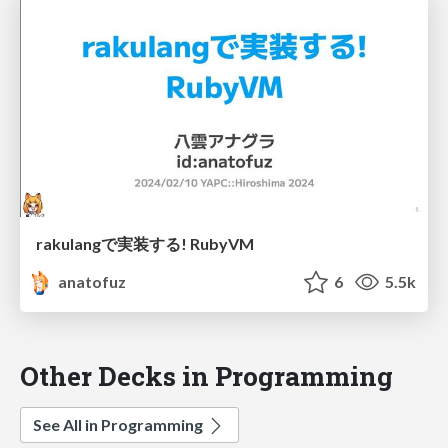
rakulangで実装する! RubyVM
anatofuz
6
5.5k
Other Decks in Programming
See All in Programming