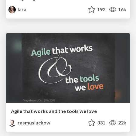
lara
192
16k
Agile that works and the tools we love
rasmusluckow
331
22k