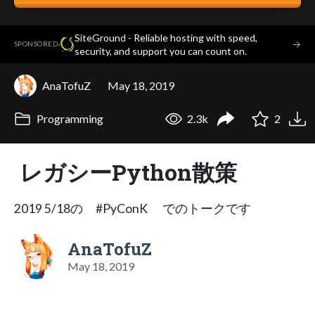
SiteGround - Reliable hosting with speed,
·
→
SPONSORED
security, and support you can count on.
AnaTofuZ
May 18, 2019
Programming
2.3k
2
レガシーPython散策
2019 5/18の #PyConK でのトークです
AnaTofuZ
May 18, 2019