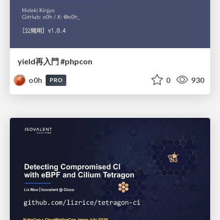
yield再入門 #phpcon
o0h
0
930
PRO