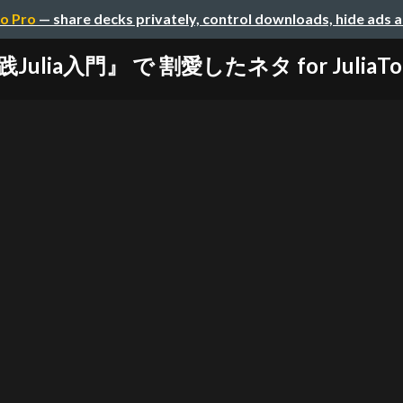
o Pro
— share decks privately, control downloads, hide ads 
Julia入門』 で 割愛したネタ for JuliaTok