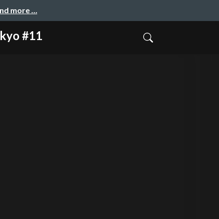
and more …
yo #11