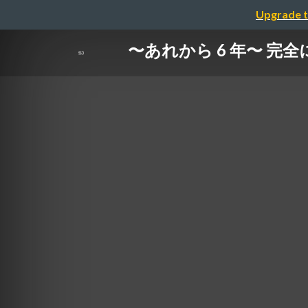
Upgrade t
〜あれから 6 年〜 完