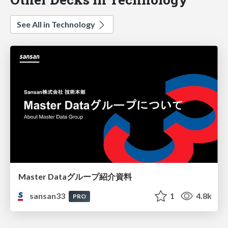
See All in Technology
Master Dataグループ紹介資料
sansan33
1
4.8k
PRO