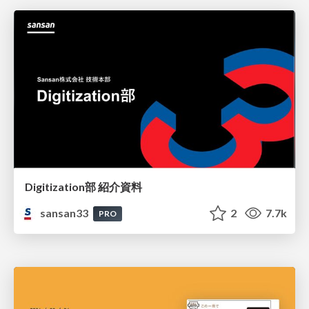
Digitization部 紹介資料
sansan33
2
7.7k
PRO