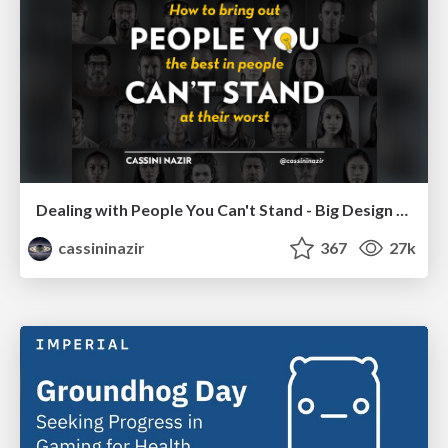
Dealing with People You Can't Stand - Big Design 2015
cassininazir
367
27k