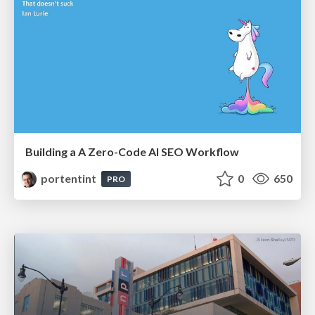
Building a A Zero-Code AI SEO Workflow
portentint
0
650
PRO