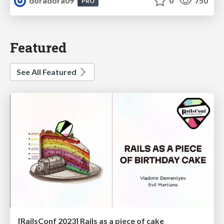
doradora09
0
750
PRO
Featured
See All Featured
[RailsConf 2023] Rails as a piece of cake