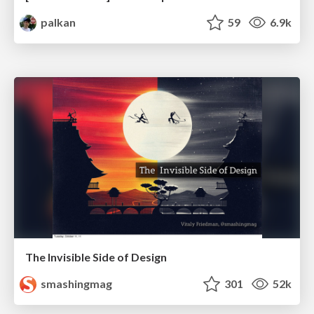
palkan
59
6.9k
The Invisible Side of Design
smashingmag
301
52k