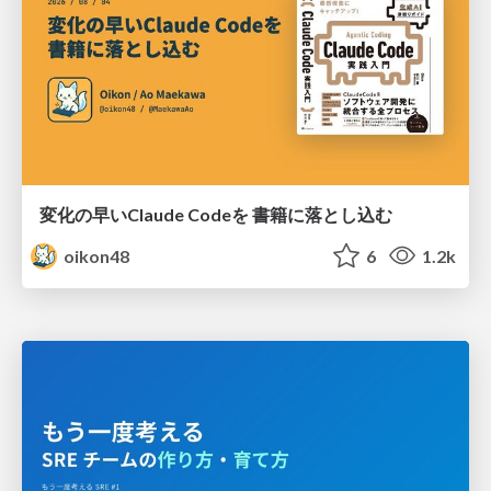
変化の早いClaude Codeを 書籍に落とし込む
oikon48
6
1.2k