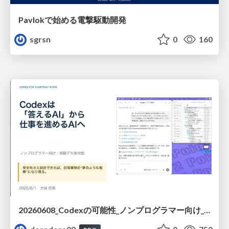
Pavlokで始める電撃駆動開発
sgrsn
0
160
20260608_Codexの可能性_ノンプログラマー向け_大城追記