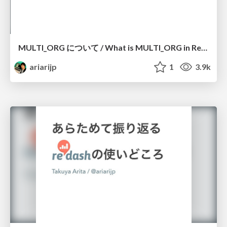
MULTI_ORG について / What is MULTI_ORG in Redash
ariarijp
1
3.9k