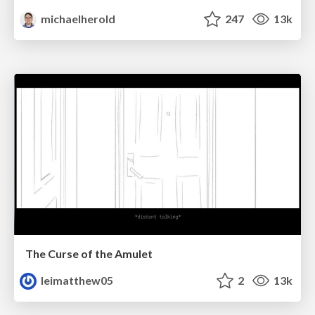
michaelherold
247
13k
The Curse of the Amulet
leimatthew05
2
13k