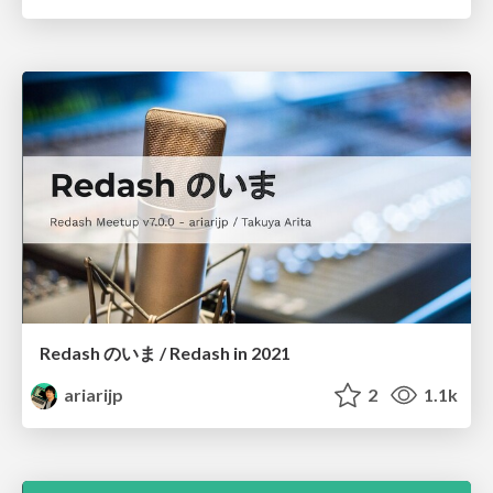
Redash のいま / Redash in 2021
ariarijp
2
1.1k