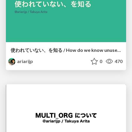
使われていない、を知る / How do we know unused things in the real world?
ariarijp
0
470