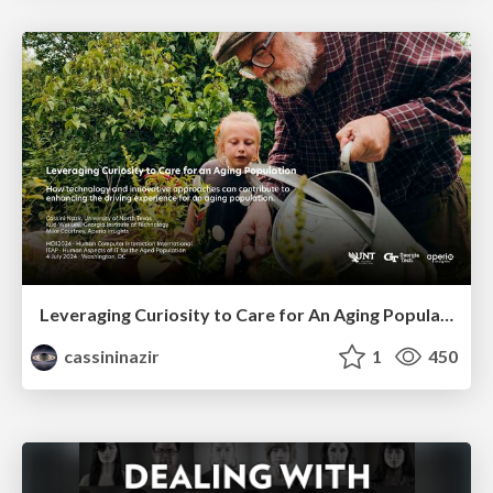
Leveraging Curiosity to Care for An Aging Population
cassininazir
1
450