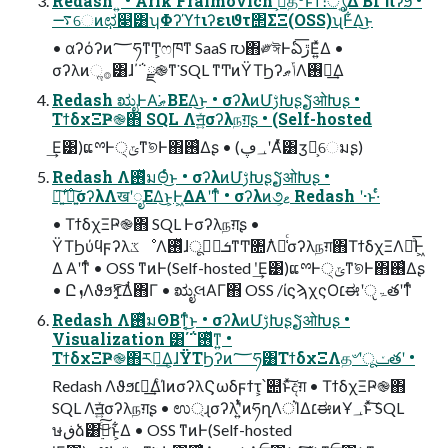
Redash ʹ͍ͭͯ • Arik Fraimovich ࢯ͕த৺ͱͳͬͯ։ൃ͍ͯ͠Δ BI πʔϧ •
࠷େͷಛ௃͸ʮΦʔϓϯιʔειϑτ΢ΣΞ(OSS)ʯͰ͋Δ͜ͱ
• αʔόʔͷ؅ཧͳͲ͕ෆཁͳ SaaS ൛΋༗ঈͰఏڙ͞Ε͍ͯΔ •
σʔλͷૢ࡞͸ɺ΄΅ྫ֎ͳ͘ SQL ͳͲͷΫΤϦʔݴޠΛ࢖༻͢Δ
Redash ಋೖͰΑ͘ޠΒΕΔ͜ͱ • σʔλͷՄࢹԽʂຽओԽʂ •
ΤϯδχΞҎ֎΋ SQL Λॻ͍ͯσʔλநग़ʂ • (Self-hosted
͢Ε͹)ແྉͰ੍ݶͳ͘୭Ͱ΋࢖͑Δʂ • (؀ڥʹΑͬͯ͸ӡ༻͕େมʂ)
Redash Λ࢖ͬͯมΘͬͨ͜ͱ • σʔλͷՄࢹԽʂຽओԽʂ •
ཉ͍࣌͠ʹཉ͍͠σʔλΛखʹೖΕΔ͜ͱ͕Ͱ͖ΔΑ͏ʹͳͬͨ • σʔλͷ૭ޱ͕ Redash ʹ·ͱ·ͬͨ
• ΤϯδχΞҎ֎΋ SQL Ͱσʔλநग़ʂ •
ΫΤϦύϥϝʔλػೳΛ࢖ͬͯɺूܭظؒͳͲ৚݅Λม͑ͨσʔλநग़΋ΤϯδχΞΛհͣ͞Ͱ͖
Δ Α͏ʹͳͬͨ • OSS ͳͷͰ(Self-hosted ʹ͢Ε͹)ແྉͰ੍ݶͳ͘୭Ͱ΋࢖͑Δʂ
• ԸܙΛϑϧʹ׆͔͍ͯ͠Δͭ΋Γ • ಋೖલΑΓ΋ OSS /ίϛϡχςΟ׆ಈʹੵۃతʹͳͬͨ
Redash Λ࢖ͬͯมΘΒͳ͔ͬͨ͜ͱ • σʔλͷՄࢹԽʂຽओԽʂ •
Visualization ͸΄΅࢖ͬͯͳ͍ •
ΤϯδχΞҎ֎΋ར༻͢Δ͕ɺΫΤϦʔͷ؅ཧ͸ΤϯδχΞΛத৺ʹूݖతʹ •
Redash Λϑϧ׆༻͢ΔͨΊͷσʔλϚωδϝϯτ͕՝୊ͱͯ͠දग़ • ΤϯδχΞҎ֎΋
SQL Λॻ͍ͯσʔλநग़ʂ • ಉ্ɻσʔλʹ͍ͭͯͷཧղΛਂΊΔ׆ಈͷҰ؀ͱͯ͠ SQL
ษڧձ͸࣮ࢪͨ͜͠ͱ͕͋Δ • OSS ͳͷͰ(Self-hosted