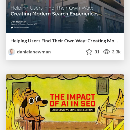
Helping Users Find Their Own Way: Creating Modern Search Experiences
danielanewman
31
3.3k