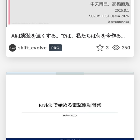
AIは実装を速くする。では、私たちは何を今作るべきか？－立場を越えてリリースに向き合ったチーム開発の実践 / 20260801 Hiromi Nakaya and Naoki Takahashi
shift_evolve
3
350
PRO