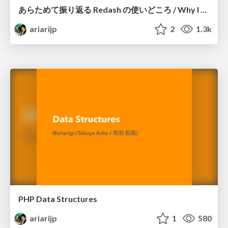
あらためて振り返る Redash の使いどころ / Why I strongly recommend Redash
ariarijp
2
1.3k
PHP Data Structures
ariarijp
1
580