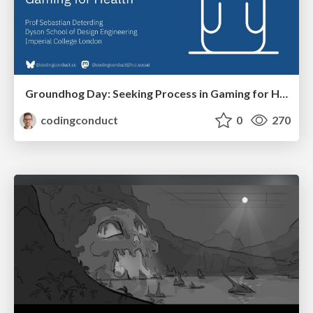
Groundhog Day: Seeking Process in Gaming for Health
codingconduct
0
270