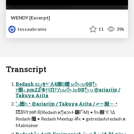
WENDY [Excerpt]
tessaabrams
11
39k
Transcript
Redash ಋೖɾӡ༻Λ4೥͙Β͍΍ͬͯ มΘͬͨ͜ͱɾมΘΒͳ͔ͬͨ͜ͱ
٢঵ࣉ.pm22ʲΦϯϥΠϯʳ/ʮมΘͬͨ͜ͱɺมΘΒͳ͔ͬͨ͜ͱʯ @ariarijp /
Takuya Arita
ࣗݾ঺հ • @ariarijp / Takuya Arita / ༗ా ୓࠸ •
גࣜձࣾίίϥϒϧॴଐ(Redash ͷͳ͔ͷͻͱͰ͸͋Γ·ͤΜ) • ࣗଞͱ΋ʹೝΊΔ
Redash ޷͖ • Redash Meetup ओ࠵ • getredash/redash ͷ
Maintainer