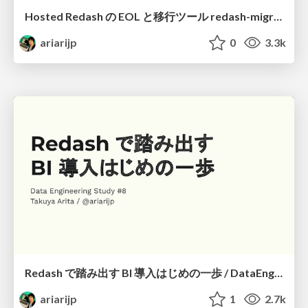
Hosted Redash の EOL と移行ツール redash-migrate / You should know about Hosted Redash EOL and redash-migrate
ariarijp
0
3.3k
Redash で踏み出す BI 導入はじめの一歩 / DataEngineeringStudy Redash
ariarijp
1
2.7k