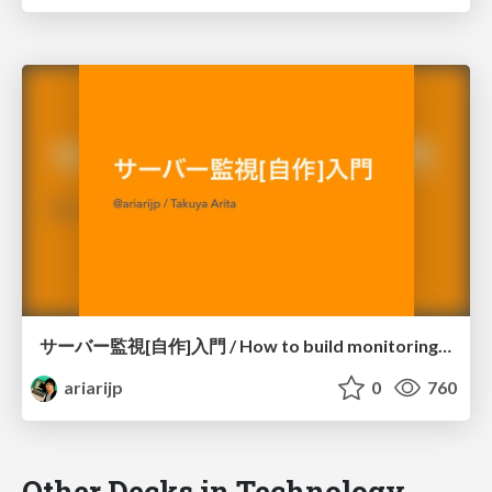
サーバー監視[自作]入門 / How to build monitoring system with Redash
ariarijp
0
760
Other Decks in Technology