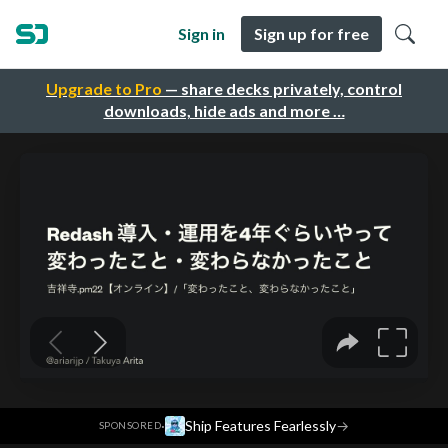
Sign in
Sign up for free
Upgrade to Pro
— share decks privately, control
downloads, hide ads and more …
·
Ship Features Fearlessly
→
SPONSORED