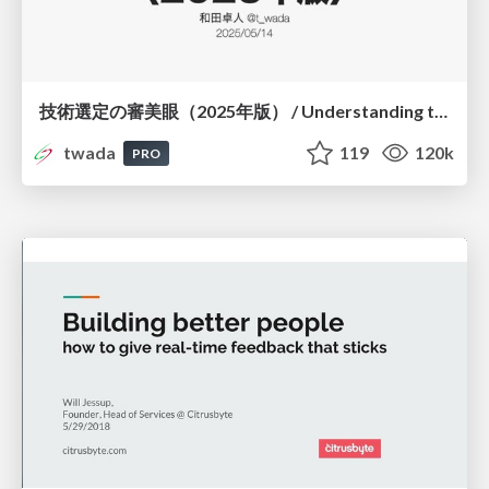
技術選定の審美眼（2025年版） / Understanding the Spiral of Technologies 2025 edition
twada
119
120k
PRO