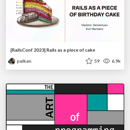
[RailsConf 2023] Rails as a piece of cake
palkan
59
6.9k