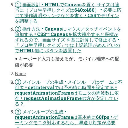
① 画面設計 • HTMLでCanvasを置く サイズは適
当に（プロ生早押しクイズは640x480） • 必要に応
じて操作説明やリンクなどを書く • CSSでデザイン
を調整する
② 操作方法 • Canvasにマウス／タッチイベントを
追加する • CSSでCanvasを拡大縮小すると座標が
ずれるので、画面サイズ を基に計算して修正する •
「プロ生早押しクイズ」では上記処理がめんどいの
でHTML側に ボタンを設置した
• キーボード入力も拾えるが、モバイル端末への配
慮が必要
None
③ メインループの生成 • メインループはゲームに不
可欠 • setIntervalでは予め待ち時間を設定する •
requestAnimationFrameはモニタの周波数に依
存 • requestAnimationFrameの方が安定してい
る？
③ メインループの生成 •
requestAnimationFrameは基本的に60fps • ゲ
ーミングモニタ対応するなら、早送り対策が必要