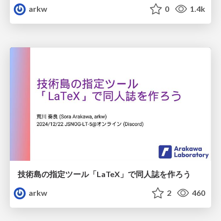
arkw
0
1.4k
技術島の指定ツール「LaTeX」で同人誌を作ろう
arkw
2
460