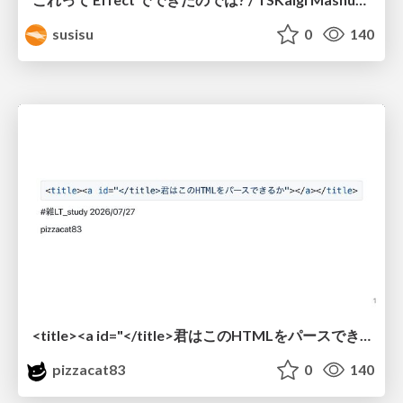
susisu
0
140
<title><a id="</title>君はこのHTMLをパースできるか"></a></title> #雑LT_study
pizzacat83
0
140