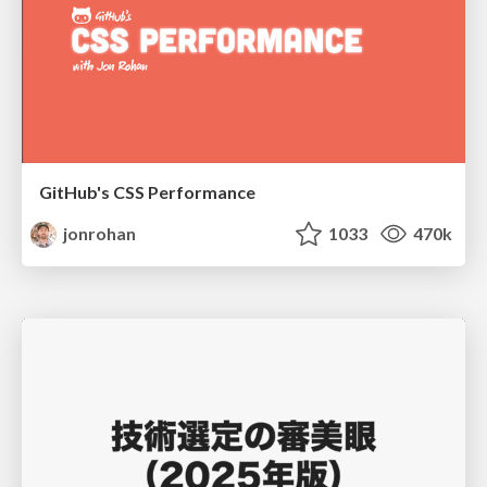
GitHub's CSS Performance
jonrohan
1033
470k