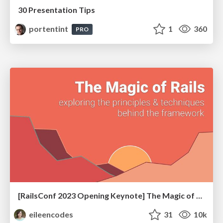
30 Presentation Tips
portentint
1
360
PRO
[RailsConf 2023 Opening Keynote] The Magic of Rails
eileencodes
31
10k