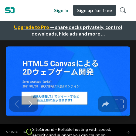
Sign in
Sign up for free
Upgrade to Pro
— share decks privately, control
downloads, hide ads and more …
SiteGround - Reliable hosting with speed,
·
→
SPONSORED
security, and support you can count on.