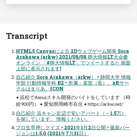
Transcript
HTML5 Canvasによる 2Dウェブゲーム開発 Sora
Arakawa (arkw) 2021/08/08 静大情報LT大会@
オンライン 「#静大情報LT」でツイートすると 画面
上部に表示されます!
自己紹介 Sora Arakawa（arkw） • 静岡大学 情報
学部 行動情報学科 B2 • 所属：某室（長）、xRサー
クルはまりあ、ICON
• 浜松でAlexaスキル開発のバイトをしています （時
給900円） • 愛知県岡崎市在住 • https://arkw.net/
自己紹介 浜キャン近辺で安いアパート（～1.5万）
を探しています。 情報ください。
プロ生早押しクイズ • 2021年1月2日公開 • 最新バー
ジョンは1.5.0 (2021年7月31日）