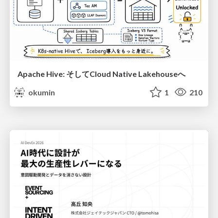
Apache Hive: そしてCloud Native Lakehouseへ
okumin
1
210