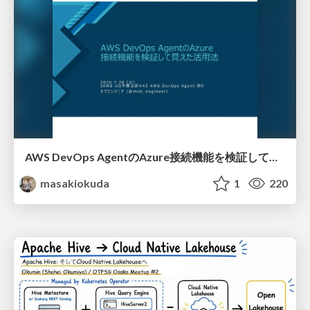
AWS DevOps AgentのAzure接続機能を検証して見えた活用法／Use Cases Verified for the AWS DevOps Agent's Azure Connectivity Feature
masakiokuda
1
220