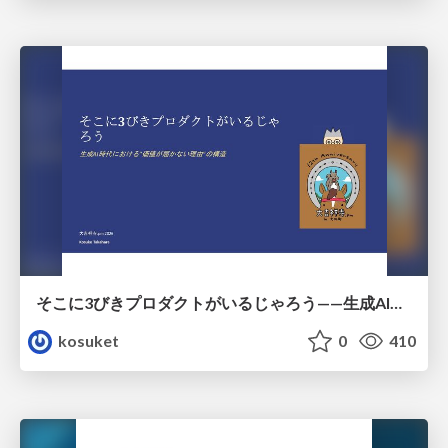
そこに3びきプロダクトがいるじゃろう——生成AI時代における“価値が届かない理由”の構造
kosuket
0
410