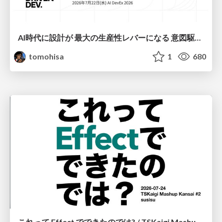
AI時代に設計が 最大の生産性レバーになる 意図駆動開発とデータを消さない設計｜Don't Delete Your Data or Your Intent — Design as the Deepest Lever in the AI Era
tomohisa
1
680
これって Effect でできたのでは? / TSKaigi Mashup Kansai #2