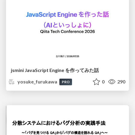
jsmini JavaScript Engine を作ってみた話
yosuke_furukawa
0
290
PRO