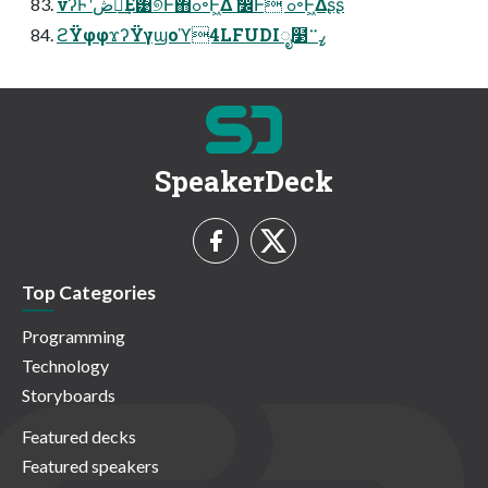
νʔϜʹڞ༗͢Ε͹୭Ͱ΋ߋ৽Ͱ͖Δ ࣗ෼Ͱ ߋ৽Ͱ͖Δʂʂ
ϩΫφφϫʔΫγϣοϓ4LFUDIೖ໳ߨ࠲
SpeakerDeck
Top Categories
Programming
Technology
Storyboards
Featured decks
Featured speakers