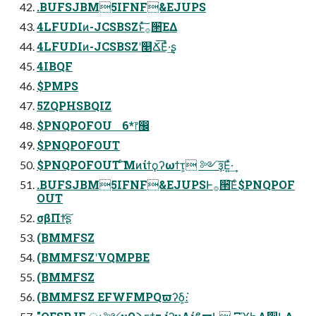
.BUFSJBM5IFNF&EJUPS
4LFUDIͷ-JCSBSZͱͯ͠࡞੒͞ΕΔ
4LFUDIͷ-JCSBSZʹ௥Ճ͞Εͯ·͢ʂ
4IBQF
$PMPS
5ZQPHSBQIZ
$PNQPOFOU 6*෦඼
$PNQPOFOUT
$PNQPOFOUT ͨ͘͞Μͷίϯϙʔωϯτ͕ ༻ҙ͞Ε͍ͯ·͢
.BUFSJBM5IFNF&EJUPSͰ࡞੒͞Εͨ$PNQPOF
OUT
σβΠϯͨ͠ʂ
(BMMFSZ
(BMMFSZʹVQMPBE
(BMMFSZ
(BMMFSZ EFWFMPQϖʔδ͕։͘