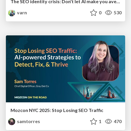
The SEO identity crisis: Don't let AI make you average
varn
0
530
Mozcon NYC 2025: Stop Losing SEO Traffic
samtorres
1
470