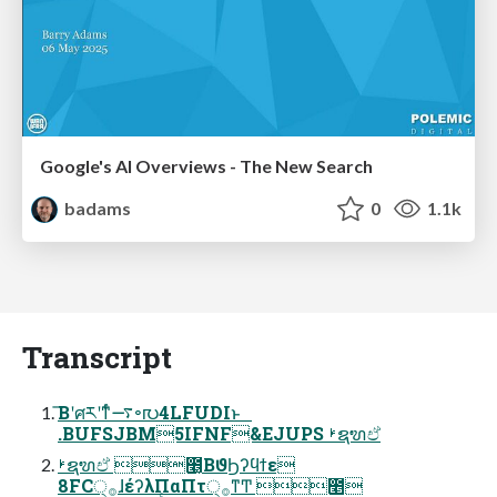
Google's AI Overviews - The New Search
badams
0
1.1k
Transcript
͞Βʹศརʹͳͬͨ࠷৽൛4LFUDIͱ
.BUFSJBM5IFNF&EJUPS ࢁຊຑඒ
ࢁຊຑඒ ೥͔ΒϑϦʔϥϯε
8FC੍࡞ɺέʔλΠαΠτ੍࡞ͳͲ ೥