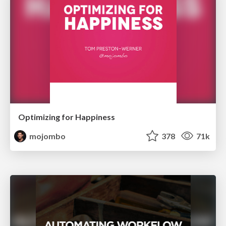
Optimizing for Happiness
mojombo
378
71k