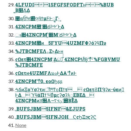
4LFUDI1SFGFSFODFTʜ%BUB
͔͜͜Β௥Ճ͢Δ
೔ຊਓࣸਅ΍໊લ͕ϥϯμϜͰೖΓ·͢
4ZNCPM಺ʹ΋ద༻Ͱ͖Δ
ෳ਺4ZNCPMʹ͍ͬ΃Μʹద༻Ͱ͖Δ
4ZNCPM಺ͷ 5FYU4UZMFΦʔόʔϥΠυ
%JTBCMFEΛ࡞Ζ͏ͱ͢Δͱʜ
ςΩετ΋4ZNCPMʹ͢Δඞཁ͕͋ͬͨ 4ZNCPMͩΒ͚ʹͳͬͯ͠·͏ %FGBVMU
%JTBCMFE
ςΩετͷ4UZMFΛมߋͰ͖ΔΑ͏ʹͳͬͨͷͰ
4ZNCPMʹ͠ͳͯ͘0, εοΩϦʂʂ
ࠓճͷΞοϓσʔτͷॏཁͳϙΠϯτ  ςΩετϨΠϠʔͷ··ύεͷ݁߹͕
Ͱ͖Δ  ϓϥάΠϯʹཔΒͣμϛʔσʔλ͕ೖΕΒΕΔ 
4ZNCPMͷੜ੒Λ࠷খݶʹ཈͑ΒΕΔ
.BUFSJBM5IFNF&EJUPS
.BUFSJBM5IFNJOH ϚςϦΞϧςʔϚ
None