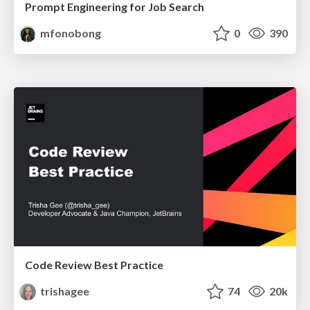
Prompt Engineering for Job Search
mfonobong
0
390
Code Review Best Practice
trishagee
74
20k