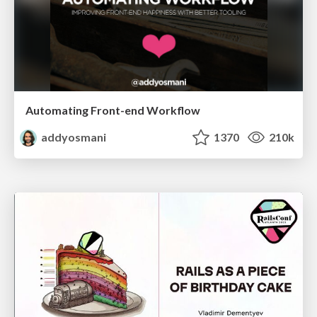
Automating Front-end Workflow
addyosmani
1370
210k