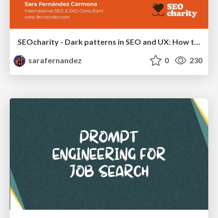
SEOcharity - Dark patterns in SEO and UX: How to avoid them and build a more ethical web
sarafernandez
0
230