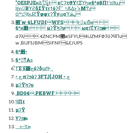
"OESPJEͷձʹߦͬͨ͜ͱ͕͖͔͚ͬͰ εϚʔτϑΥϯΞϓϦͷ6*σβΠϯʹಛԽɻ
اըஈ֊͔ΒϓϩδΣΫτϝϯόʔͱͯ͠ ࢀՃ͢Δ͜ͱ͕΄ͱΜͲɻ
౦༸ඒज़ֶߍɺϩΫφφϫʔΫγϣοϓߨࢣ
΋͘͡ w 4LFUDIWFSͰԿ͕มΘͬͨͷ͔ 
6*ͷ࡮৽  μʔΫϞʔυ  ωετ͞Εͨϒʔϧԋࢉ 
σʔλ  4ZNCPM಺ͷ5FYU4UZMFΦʔόʔϥΠυ
w .BUFSJBM5IFNF&EJUPS
6*࡮৽
6*͕৽͘͠ͳͬͨΑʂ
ͪͳΈʹ͜Ε͸چόʔδϣϯͰ͢
৽ چ πʔϧόʔ 3FTJ[JOH ৽ چ
μʔΫϞʔυ
.BD04.PKBWF 
ϥΠτ
μʔΫ
ϒʔϧԋࢉ
ෳ߹ਤܗ