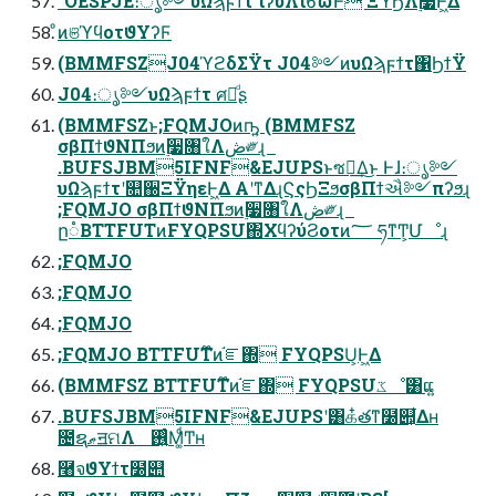
"OESPJE։ൃ༻υΩϡϝϯτ ίʔυΛίϐϖͰ ΞϓϦΛ࣮૷Ͱ͖Δ
ͦͷଞϓϥοτϑΥʔϜ
(BMMFSZJ04ϓϩδΣΫτ J04༻ͷυΩϡϝϯτ΁ϦϯΫ
J04։ൃ༻υΩϡϝϯτ ศརͩʂ
(BMMFSZͱ;FQMJOͷҧ͍ (BMMFSZ
σβΠϯϑΝΠϧͷ࣮૷৘ใΛڞ༗ɻ
.BUFSJBM5IFNF&EJUPSͱซ༻͢Δ͜ͱ Ͱɺ։ൃ༻
υΩϡϝϯτʹ௚઀ΞΫηεͰ͖Δ Α͏ʹͳΔɻϚςϦΞϧσβΠϯઐ༻πʔϧɻ
;FQMJO σβΠϯϑΝΠϧͷ࣮૷৘ใΛڞ༗ɻ
ը૾BTTFUTͷFYQPSU΍ΧϥʔύϨοτͷ؅ ཧͳͲ͕Մೳɻ
;FQMJO
;FQMJO
;FQMJO
;FQMJO BTTFUT໊ͷ֬ೝ΍ FYQPSU͕Ͱ͖Δ
(BMMFSZ BTTFUT໊ͷ֬ೝ΍ FYQPSUػೳ͸ແ͍
.BUFSJBM5IFNF&EJUPSʹ͸க໋తͳ໰୊͕͋Δʜ
೔ຊޠॻମΛ ࢖͍͍ͨΜ͚ͩͲʜ
࿨จϑΥϯτ໰୊