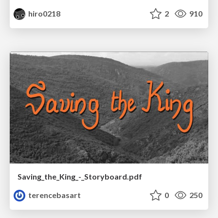
hiro0218
2
910
Saving_the_King_-_Storyboard.pdf
terencebasart
0
250