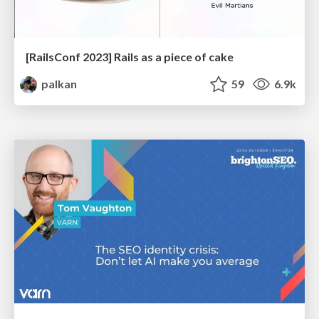
[RailsConf 2023] Rails as a piece of cake
palkan
59
6.9k