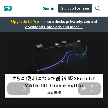
Sign in
Sign up for free
Upgrade to Pro
— share decks privately, control
downloads, hide ads and more …