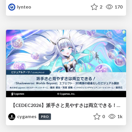
lynteo
2
170
【CEDEC2026】派手さと見やすさは両立できる！『Shadowverse: Worlds Beyond』エフェクト・3D背景の超進化したビジュアル設計
cygames
0
1k
PRO