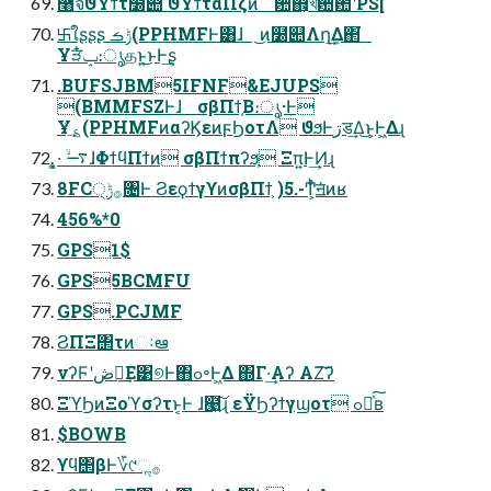
࿨จϑΥϯτ໰୊ ϑΥϯταΠζͷ ਺஋͕খ਺఺ʹPS[
࿕ใʂʂʂ ݱࡏ(PPHMFͰ͸ɺ ͜ͷ໰୊Λղܾ͢Δ΂͘
Ұੜݒ໋։ൃதͱ͍͏͜ͱͰ͢ʂ
.BUFSJBM5IFNF&EJUPS
(BMMFSZͰɺ σβΠϯ͔Β։ൃ·Ͱ
Ұ؏ͯ͠(PPHMFͷαʔϏεͷϝϦοτΛ ϑϧͰڗड͢Δ͜ͱ͕Ͱ͖Δɻ
͓·͚ ࠷ۙɺΦϯϥΠϯͷ σβΠϯπʔϧ͕ Ξπ͍Ͱ͢Ͷɻ
8FC੍࡞ݱ৔Ͱ ϨεϙϯγϒͷσβΠϯ͕ )5.-Ͳ͕ͬͪॻ͘ͷʁ
456%*0
GPS1$
GPS5BCMFU
GPS.PCJMF
ϨΠΞ΢τͷઃఆ
νʔϜʹڞ༗͢Ε͹୭Ͱ΋ߋ৽Ͱ͖Δ ΍Γ·͢Αʔ ΑΖ͘͠ʔ
ΞϓϦͷΞοϓσʔτͱ͔Ͱ ͏͏ɺ๩͍͠ɻ εΫϦʔϯγϣοτ ߋ৽ͯ͠ʙ
$BOWB
ϒϥ΢βͰ؆୯ૢ࡞