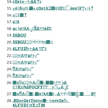
ςΩετͷ··݁߹Ͱ͖ΔΑ͏ʹͳͬͨʂ
چόʔδϣϯͰ͸ʜ ςΩετΛΞ΢τϥΠϯԽͯ͠ ύεσʔλʹ͠ͳ͍ͱ݁߹Ͱ͖ͳ͔ͬͨ
มߋ͕ͱͯ΋ָʹͳͬͨ
σʔλ
μϛʔσʔλΛೖྗͯ͘͠ΕΔϓϥάΠϯ
$SBGU
$SBGUإࣸਅ΍໊લ
4LFUDI͚ͩͰͰ͖ΔΑ͏ʹͳΓ·ͨ͠ʂ
إࣸਅΛϥϯμϜͰදࣔ
إࣸਅΛϥϯμϜͰදࣔ
ਓ໊ΛϥϯμϜͰදࣔ
ਓ໊ΛϥϯμϜͰදࣔ
೔ຊਓͷإࣸਅΛද͍ࣔͨ͠৔߹͸ࣗ෼Ͱ༻ҙ͢Δ
ϩʔΧϧɺ%SPQCPYͳͲʹ ը૾ૉࡐΛೖΕ͓ͯ͘
೔ຊਓ໊Λද͍ࣔͨ͠৔߹͸σʔλΛࣗ෼Ͱ࡞Δ ਓ෼͘Β͍࡞͓͚ͬͯ͹ ඃΒͳ͍
.BDͷςΩετΤσοτͷ৔߹ ϦονςΩετͩͱ
4LFUDIʹಡΈࠐΊ·ͤΜ