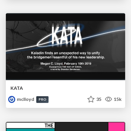
KATA
mclloyd
35
15k
PRO