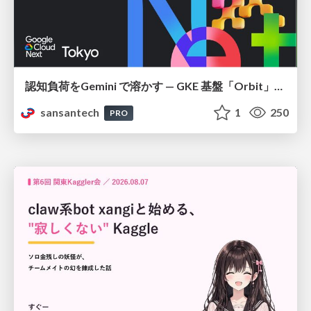
認知負荷をGemini で溶かす — GKE 基盤「Orbit」における AI エージェントの実践
sansantech
1
250
PRO