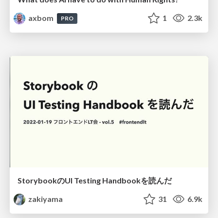
axbom
1
2.3k
PRO
StorybookのUI Testing Handbookを読んだ
zakiyama
31
6.9k