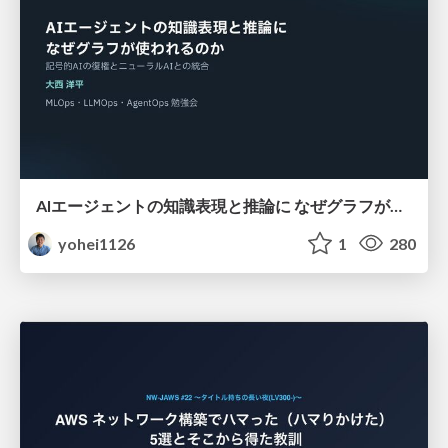
AIエージェントの知識表現と推論に なぜグラフが使われるのか - 記号的AIの復権とニューラルAIとの統合
yohei1126
1
280