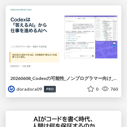
20260608_Codexの可能性_ノンプログラマー向け_大城追記
doradora09
0
760
PRO