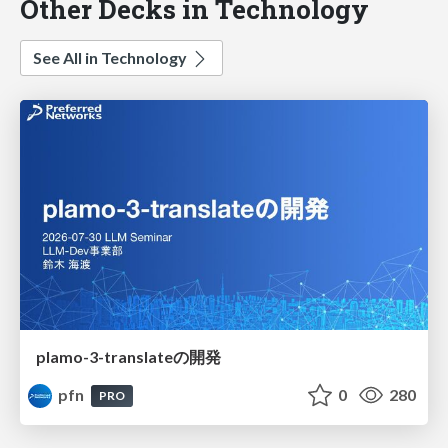
Other Decks in Technology
See All in Technology
plamo-3-translateの開発
pfn
0
280
PRO