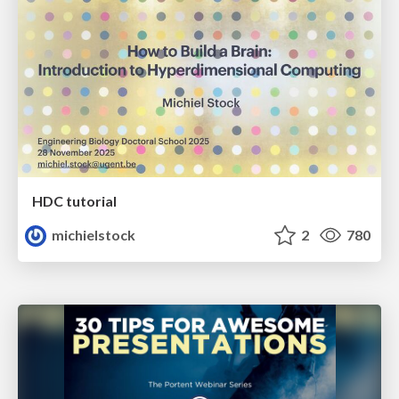
HDC tutorial
michielstock
2
780