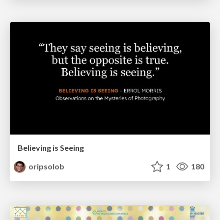
Believing is Seeing
oripsolob
1
180