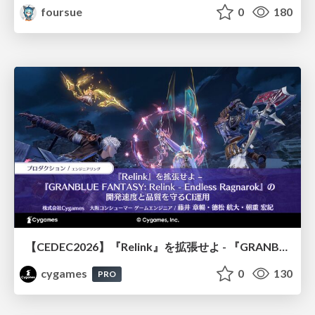
foursue
0
180
【CEDEC2026】『Relink』を拡張せよ - 『GRANBLUE FANTASY: Relink - Endless Ragnarok』の開発速度と品質を守るCI運用
cygames
0
130
PRO