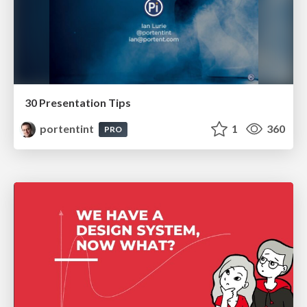
30 Presentation Tips
portentint
1
360
PRO