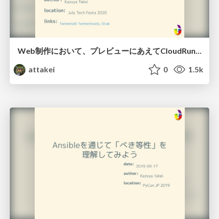
Web制作において、プレビューにあえてCloudRun(とFirebase)を使う / Using Cloud Run (and Firebase) as preview environment of HTML in web development
attakei
0
1.5k