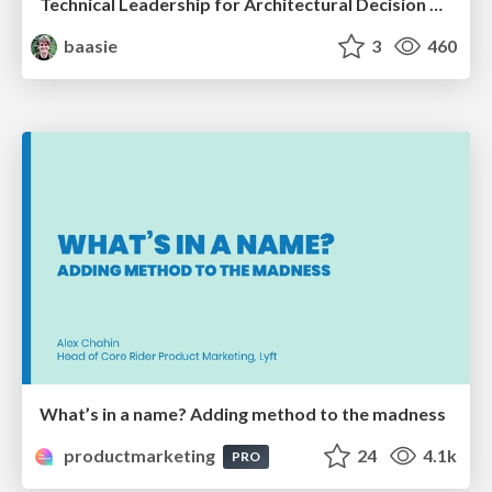
Technical Leadership for Architectural Decision Making
baasie
3
460
What’s in a name? Adding method to the madness
productmarketing
24
4.1k
PRO