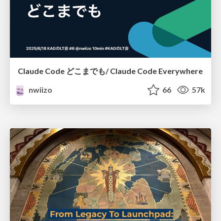
Claude Code どこまでも/ Claude Code Everywhere
nwiizo
66
57k