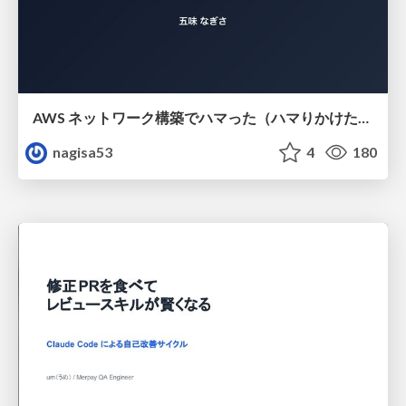
AWS ネットワーク構築でハマった（ハマりかけた） 5選とそこから得た教訓
nagisa53
4
180