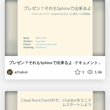
プレゼン？それもSphinxで出来るよ -ドキュメントツールSphinxのちょっと変わった利用法- / You can presentation too by Sphinx!
attakei
1
1.6k