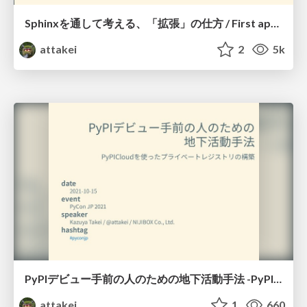
Sphinxを通して考える、「拡張」の仕方 / First approach for development sphinx extension
attakei
2
5k
PyPIデビュー手前の人のための地下活動手法 -PyPICloudを使ったプライベートレジストリの構築- / Using PyPICloud as private registry for pre-debut to PyPI
attakei
1
660