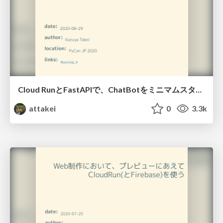
Cloud RunとFastAPIで、ChatBotをミニマムスタートしよう / Getting start ChatBot with FastAPI and Cloud RUN
attakei
0
3.3k