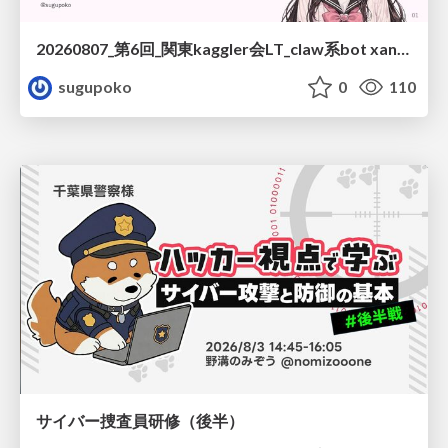
20260807_第6回_関東kaggler会LT_claw系bot xangiと始める、"寂しくない" kaggle
sugupoko
0
110
サイバー捜査員研修（後半）