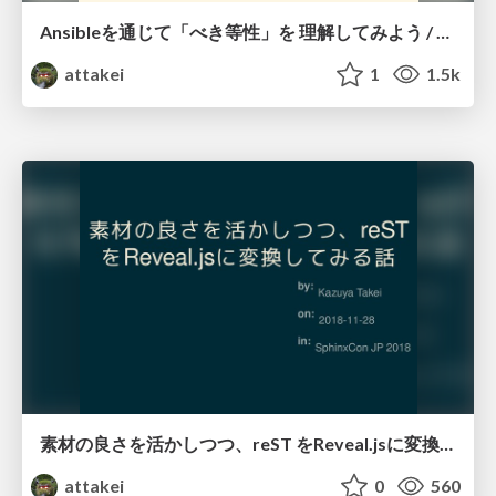
Ansibleを通じて「べき等性」を 理解してみよう / Try understanding idempotency by Ansible
attakei
1
1.5k
素材の良さを活かしつつ、reST をReveal.jsに変換してみる話 / Converting pure reST to Revealjs
attakei
0
560