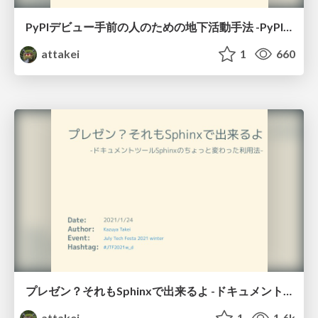
PyPIデビュー手前の人のための地下活動手法 -PyPICloudを使ったプライベートレジストリの構築- / Using PyPICloud as private registry for pre-debut to PyPI
attakei
1
660
プレゼン？それもSphinxで出来るよ -ドキュメントツールSphinxのちょっと変わった利用法- / You can presentation too by Sphinx!
attakei
1
1.6k