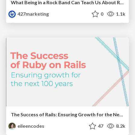
What Being in a Rock Band Can Teach Us About Real World SEO
427marketing
0
1.1k
The Success of Rails: Ensuring Growth for the Next 100 Years
eileencodes
47
8.2k