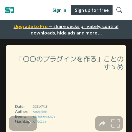
Sign in
Sign up for free
Upgrade to Pro
— share decks privately, control
downloads, hide ads and more …