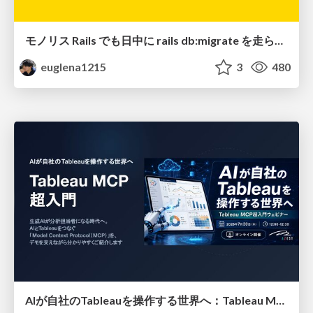
モノリス Rails でも日中に rails db:migrate を走らせたい！ / Daytime rails db:migrate on Monolithic Rails!
euglena1215
3
480
AIが自社のTableauを操作する世界へ：Tableau MCP超入門