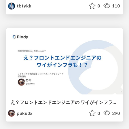
tbtykk
0
110
え？フロントエンドエンジニアの ワイがインフラも！？
puku0x
0
290