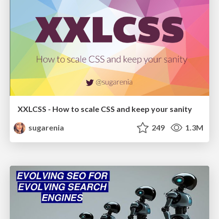
XXLCSS - How to scale CSS and keep your sanity
sugarenia
249
1.3M