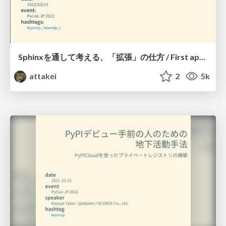
Sphinxを通して考える、「拡張」の仕方 / First approach for development sphinx extension
attakei
2
5k