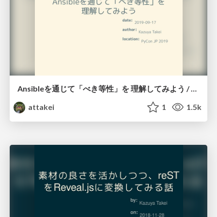
Ansibleを通じて「べき等性」を 理解してみよう / Try understanding idempotency by Ansible
attakei
1
1.5k