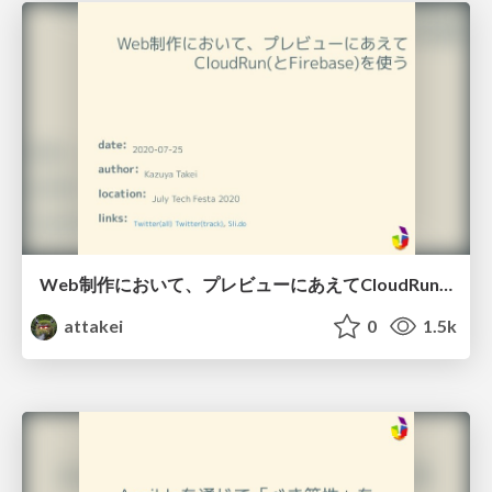
Web制作において、プレビューにあえてCloudRun(とFirebase)を使う / Using Cloud Run (and Firebase) as preview environment of HTML in web development
attakei
0
1.5k