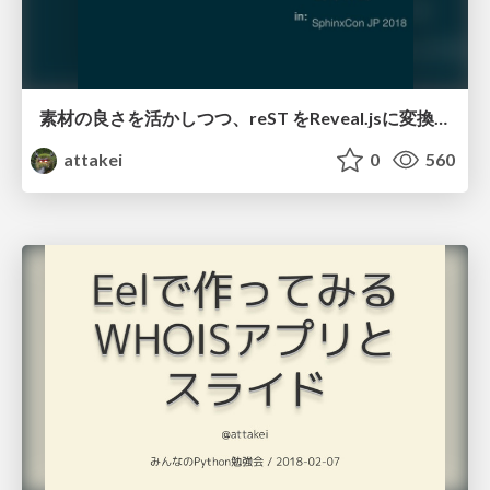
素材の良さを活かしつつ、reST をReveal.jsに変換してみる話 / Converting pure reST to Revealjs
attakei
0
560