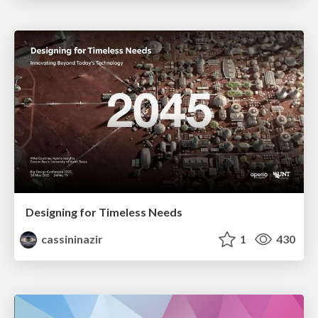
Designing for Timeless Needs
cassininazir
1
430