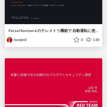
Forza Horizon 6 のテレメトリ機能で 自動運転に使えそうな学習データを集める話
henjin0
0
130