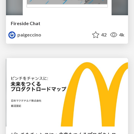
Fireside Chat
paigeccino
42
4k