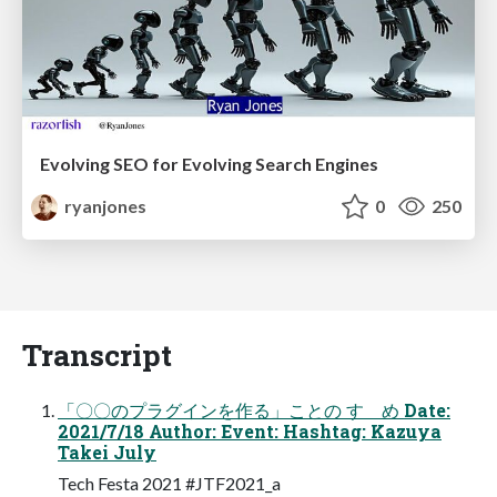
Evolving SEO for Evolving Search Engines
ryanjones
0
250
Transcript
「〇〇のプラグインを作る」ことの すゝめ Date:
2021/7/18 Author: Event: Hashtag: Kazuya
Takei July
Tech Festa 2021 #JTF2021_a