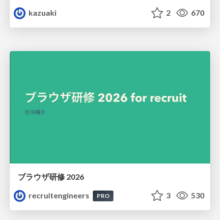
kazuaki
2
670
ブラウザ研修 2026
recruitengineers
3
530
PRO