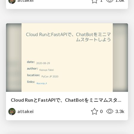
Cloud RunとFastAPIで、ChatBotをミニマムスタートしよう / Getting start ChatBot with FastAPI and Cloud RUN
attakei
0
3.3k