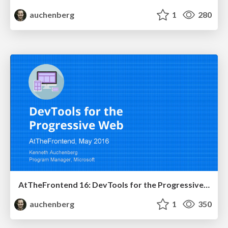
auchenberg
1
280
AtTheFrontend 16: DevTools for the Progressive Web
auchenberg
1
350