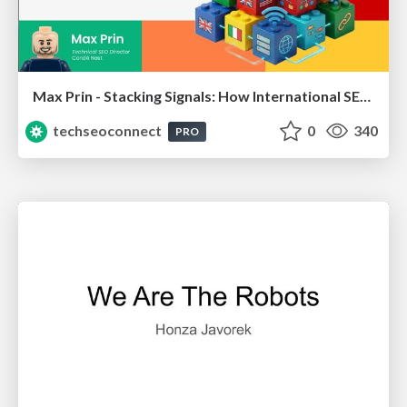
Max Prin - Stacking Signals: How International SEO Comes Together (And Falls Apart)
techseoconnect
0
340
PRO