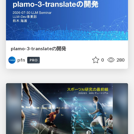
plamo-3-translateの開発
pfn
0
280
PRO