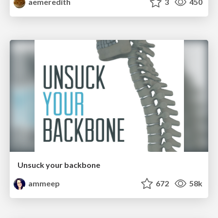
aemeredith
3
450
Unsuck your backbone
ammeep
672
58k