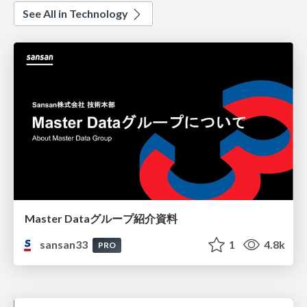
See All in Technology
Master Dataグループ紹介資料
sansan33
1
4.8k
PRO