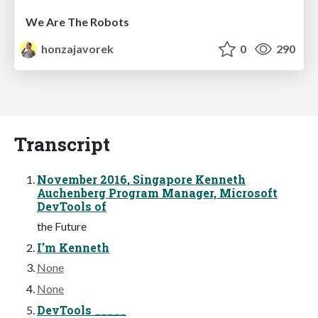
We Are The Robots
honzajavorek
0
290
Transcript
November 2016, Singapore Kenneth
Auchenberg Program Manager, Microsoft
DevTools of
the Future
I’m Kenneth
None
None
DevTools _____