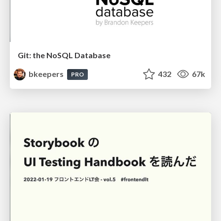
Git: the NoSQL Database
bkeepers
432
67k
PRO