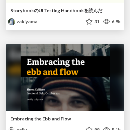
StorybookのUI Testing Handbookを読んだ
zakiyama
31
6.9k
Embracing the Ebb and Flow
colly
88
5.1k