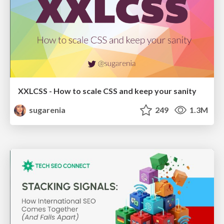
XXLCSS - How to scale CSS and keep your sanity
sugarenia
249
1.3M