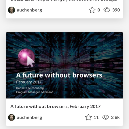
auchenberg
0
390
A future without browsers, February 2017
auchenberg
11
2.8k