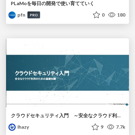
PLaMoを毎日の開発で使い育てていく
pfn
0
180
PRO
クラウドセキュリティ入門 ～安全なクラウド利用のための基礎知識～
lhazy
9
7.7k