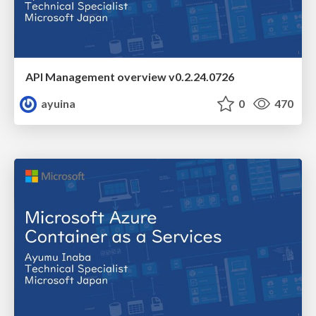
API Management overview v0.2.24.0726
ayuina
0
470