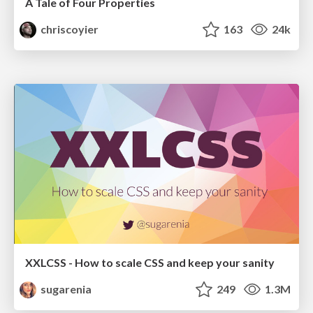
A Tale of Four Properties
chriscoyier
163
24k
XXLCSS - How to scale CSS and keep your sanity
sugarenia
249
1.3M