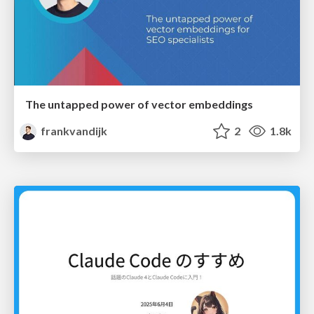
The untapped power of vector embeddings
frankvandijk
2
1.8k