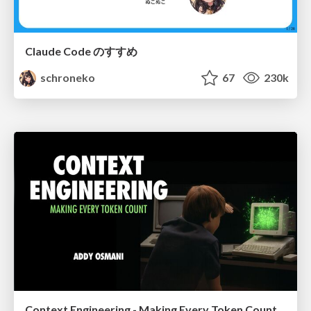
Claude Code のすすめ
schroneko
67
230k
Context Engineering - Making Every Token Count