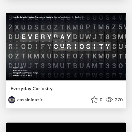
Everyday Curiosity
cassininazir
0
270