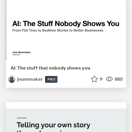
AI: The stuff that nobody shows you
jnunemaker
9
880
PRO