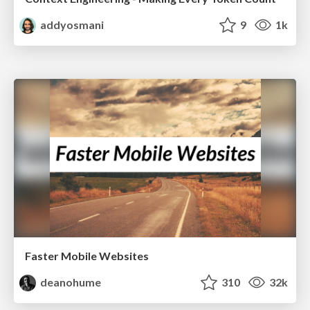
addyosmani
9
1k
Faster Mobile Websites
deanohume
310
32k