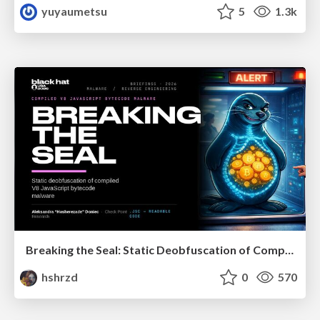
yuyaumetsu
5
1.3k
Breaking the Seal: Static Deobfuscation of Compiled V8 JavaScript Bytecode Malware
hshrzd
0
570