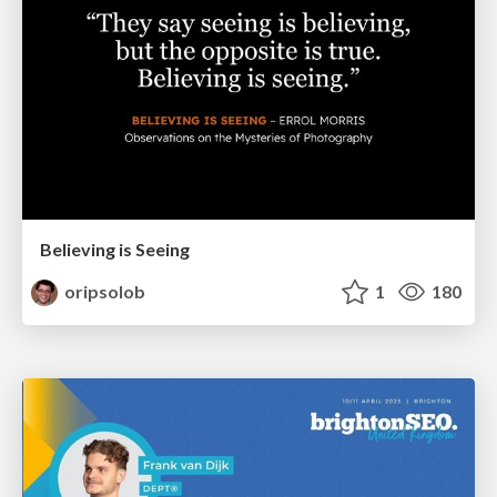
Believing is Seeing
oripsolob
1
180