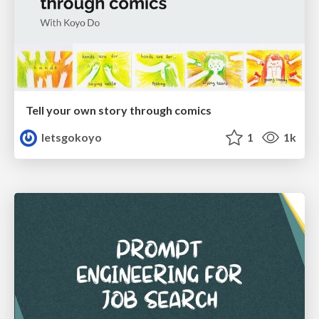
Tell your own story through comics
letsgokoyo
1
1k