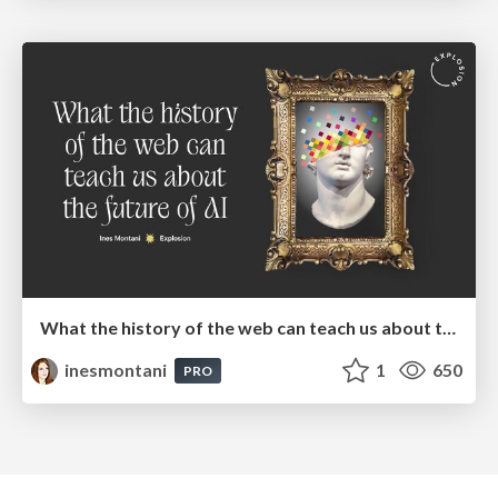
What the history of the web can teach us about the future of AI
inesmontani
1
650
PRO