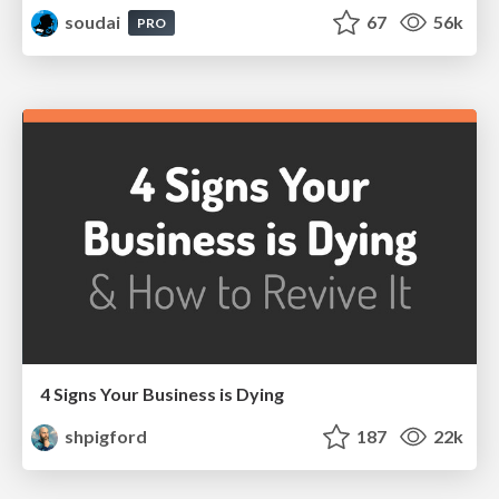
soudai
67
56k
PRO
4 Signs Your Business is Dying
shpigford
187
22k