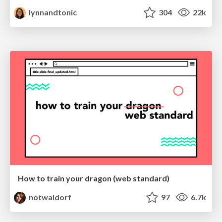
lynnandtonic
304
22k
How to train your dragon (web standard)
notwaldorf
97
6.7k