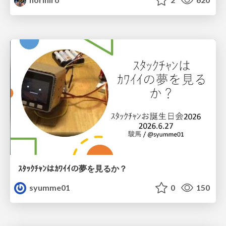
ｽﾀｯｸﾁｬﾝはｶﾜｲｲの夢を見るか？
syumme01
0
150