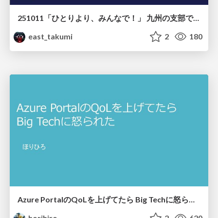
251011「ひとりより、みんなで！」 九州の支部で始めた、新しい連携のかたち
east_takumi
2
180
Azure PortalのQoLを上げてたら​ Big Techに怒られた​
horihiro
2
620