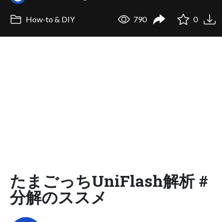
How-to & DIY
790
0
たまごっちUniFlash解析 #
分解のススメ