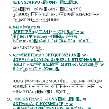
4FDVSF#PPUͷؔ܎ͰϑΝʔϜ΢ΣΞ͸҉߸Խ
͞Ε͍ͯΔͱ͸ࢥ͏͚Ͳɺ ೦ͷͨΊʹத਎ͷϑΝʔϜ΢ΣΞΛμϯϓͯ͠ Έ͍ͨ
ը૾ɿIUUQTIUEFLPDPNBSEVJOPFT
QXSPPNIUNM
&41Λണ͕͢ w
'MBTIʹΞΫηε͢ΔͨΊʹɺ&41Λͨ·ͬͪ͝ج൘͔Βണ͕͠·͢ w
ͦͦ͜͜஫ҙ͠·͕ͨ͠ɺώʔτΨϯͷ෩ѹͰখ͍͞෦඼͕਺ݸඈͼ·ͨ͠ w
͕ɺͱΓ͋͑ͣຊମͷج൘͸ੜ͖͍ͯΔͷͰɺ ͋ͱͰ৽͍͠&41ͷج൘Λషͬͯɺ
ΧελϜϑΝʔϜΛಈ͔͢͜ͱ͕Ͱ͖·͢
41*'MBTIͷμϯϓ 3BTQCFSSZ1JΛ࢖͍·͢ w -
JOVY༻ͷΦʔϓϯιʔειϑτ΢ΣΞz fl BTISPNzΛ࢖͏ͱɺ
ϥζύΠͳͲͷ41**'Λ࢖ͬͯ41*'MBTIͷσʔλΛಡΈॻ͖Ͱ͖·͢ w
Ԡ༻ྫɿݺͼࠐΈ܅ԻݯΧʔυͷॻ͖׵͑
IUUQTIPOFZMBCIBUFOBCMPHKQ
FOUSZ w
ണ͕ͨ͠'MBTIΛม׵ج൘ʹ৐ͤɺ ϥζύΠʹܨ͗·͢
ٵ͍ग़ͨ͠30.ϑΝΠϧΛղੳ͠·͢ -JOVY౳ͷ؀ڥ͕΍Γ΍͍͢Ͱ͢ w
ϑΝΠϧશମΛʮCJOXBMLʯʹ͔͚ͯΈ·͢ w
Կʹ࢖͍ͬͯΔ͔Θ͔Γ·ͤΜ͕ɺQFNূ໌ॻϑΝΠϧ͕ग़͖ͯ·ͨ͠ɻ w ͕ɺ͜Ε͔͠ग़͖ͯ·ͤΜɻ w