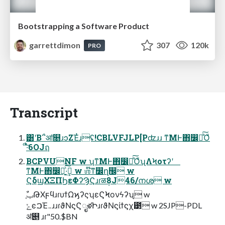
Bootstrapping a Software Product
garrettdimon
307
120k
PRO
Transcript
͸ʹΒ΅ॴ௕ɹͻΖΈͭɹʢ!CBLVFJLP[Pʣɹɹ ͳΜͰ΋෼ղͪ͠Ό͏ͧ
ͨ·ͬͪ͝6OJฤ
BCPVUNF w ʮͳΜͰ΋෼ղͪ͠Ό͏ͧʯΛϞοτʔʹ
ͳΜͰ΋෼ղ͍ͯ͠·͢ w ஶ໊ͳ෼ղ඼ w
ϚδϣΧΞΠϦεΦʔϠϚɹɾळ݄8J46/നശ w
ݺͼࠐΈ܅ɹɹɾϑΝϛϚೖళԻɹɾϑΝϛίϯϛχ౳ w 2SJP-PDL
ॳ୅ ɹɾ"50.$BN