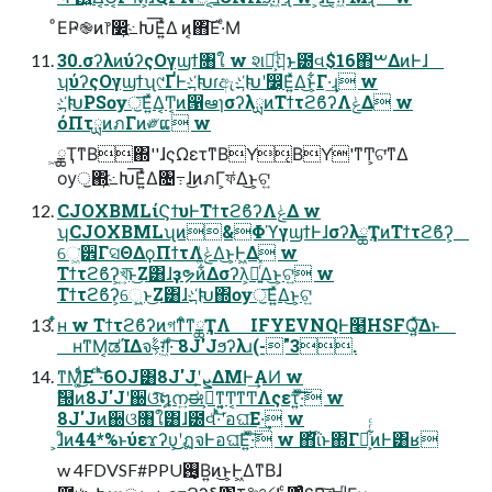
ͦΕҎ֎ͷ෦෼͕҉߸Խ͞Ε͍ͯΔ ͷ͔΋͠Ε·ͤΜ
30.σʔλͷύʔςΟγϣϯ৘ใ w શ෦͕҉߸ͩͱ౰વ$16΋ࠔΔͷͰɺ
ʮύʔςΟγϣϯʯ୯ҐͰ҉߸Խɾඇ҉߸Խʹ෼͔Ε͍ͯΔ͜ͱ͕͋Γ·͢ɻ w
҉߸ԽPSѹॖ͞Ε͍ͯΔ͔Ͳ͏͔ͷ൑ఆɿσʔλྻͷΤϯτϩϐʔΛݟΔ w
όΠτྻͷภΓͷ༗ແ w
ۭ͖ྖҬͳΒ΍''ɺςΩετͳΒY͔ΒY'ͳͲ͕ଟ͘ͳΔ
ѹॖ΍҉߸Խ͞Ε͍ͯΔ৔߹ɺ͜ͷภΓ͕ফ͑Δ͜ͱ͕ଟ͍
CJOXBMLίϚϯυͰΤϯτϩϐʔΛݟΔ w
ʮCJOXBMLʯͷ&ΦϓγϣϯͰɺσʔλྖҬͷΤϯτϩϐʔ͕
େ͖͘੾ΓସΘΔϙΠϯτΛݟ͚ͭΔ͜ͱ͕Ͱ͖Δ w
Τϯτϩϐʔ͕খ͍͞ͱ͜Ζ͸ɺҙຯͷ͋Δσʔλ͕ೖ͍ͬͯΔ͜ͱ͕ଟ͍ w
Τϯτϩϐʔ͕େ͖͍ͱ͜Ζ͸ɺ҉߸Խ΍ѹॖ͞Ε͍ͯΔ͜ͱ͕ଟ͍
͋ͬʜ w Τϯτϩϐʔͷগͳͦ͏ͳྖҬΛ IFYEVNQͰ໨HSFQ͍ͯ͠Δͱ
ʜͳΜ͔ಡΊΔจࣈ͕ग़͖ͯ·ͨ͠ 8J'Jϧʔλɹ(-"3.
ͳΜ͚ͩͬ͜Ε ͨ·ͬͪ͝6OJ͸8J'Jʹܨ͕ΔΜͰ͢ΑͶ w
ࣗ୐ͷ8J'Jʹ઀ଓͯ͠໘ന͍ಈ࡞͕ͳ͍͔Ͳ͏͔ͳͲΛςετ͍ͯ͠·ͨ͠ w
8J'Jͷ઀ଓ৘ใ͸ɺ౰વͨ·ͬͪ͝ʹอଘ͞Ε·͢ w
͕ɺͦͷ44*%ͱύεϫʔυ͕͜͜ʹฏจͰอଘ͞Ε͍ͯ·ͨ͠ w ΋͏ͪΐͬͱ΍Γํ͕͋ͬͨͷͰ͸ʁ
w 4FDVSF#PPU࢖͏͙Β͍ͷ͜ͱ͕Ͱ͖ΔͳΒɺ