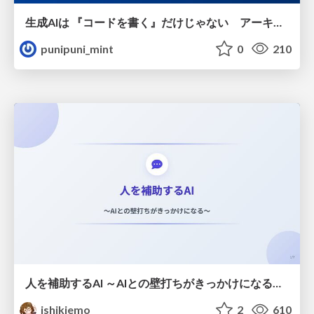
生成AIは 『コードを書く』だけじゃない アーキテクチャ設計から環境構築まで——社内データ活用DXの全貌
punipuni_mint
0
210
人を補助するAI ～AIとの壁打ちがきっかけになる～ #共創AIミートアップ
ishikiemo
2
610