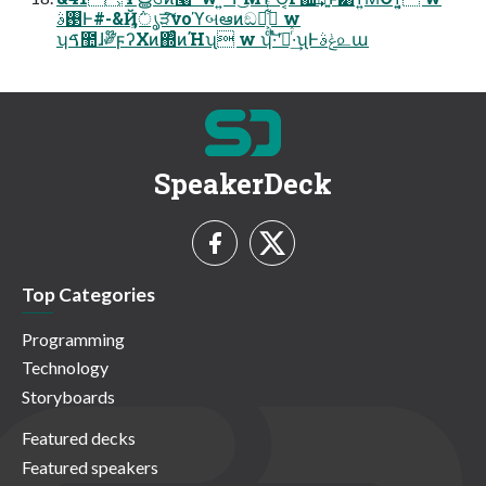
࢓ࣄͰ#-&Ҋ͕݅ൃੜͯ͠νοϓબఆͷඞཁ͕͋ͬͨ w
ʮࠃ಺ɺ༗໊ϝʔΧͷ΍ͭͨͷΉʯ w ʮͨ·ͬͪ͝ʹೖͬͯ·͢ʯͰݟࣄ௨ա
SpeakerDeck
Top Categories
Programming
Technology
Storyboards
Featured decks
Featured speakers