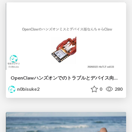
OpenClawハンズオンでのトラブルとデバイス向けなんちゃらクロー #IoTLT vol133
n0bisuke2
0
280