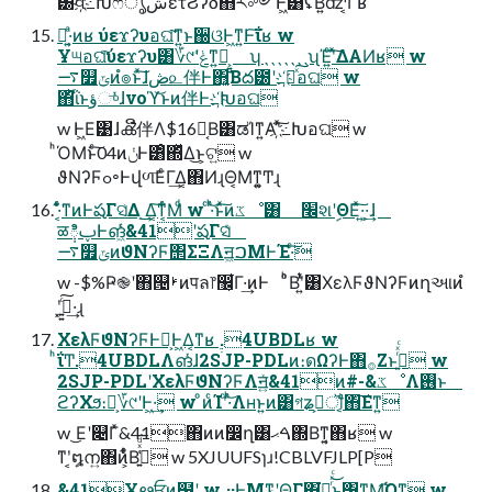
౰વ҉߸ԽෆشൃετϨʔδ΋ར༻Ͱ͖ͨ͸ͣʢΒ͍͠ʣˡ͏͔ͬΓʁ
Կ͔·͍ͣͷʁ ύεϫʔυอଘ͠ͳ͍ͱ઀ଓͰ͖ͳ͍Ͱ͠ΐʁ w
Ұ୴อଘͨ͠ύεϫʔυ͸؆୯ʹݟ͑ͳ͍ํ͕͍͍ ʮˎˎˎˎˎˎˎʯΈ͍ͨʹͯ͠ΔΑͶʁ w
࠷௿ݶͷํ๏ͱͯ͠ɺڞ௨伴Ͱ΋͍͍͔Βద౰ʹ҉߸Խͯ͠อଘ w
΋͏ͪΐͬͱؤுͬͯɺνοϓ͝ͱͷ伴Ͱ҉߸Խอଘ
w Ͱ͖Ε͹ɺൿີ伴Λ$16֎͔Β͸ಡΊͳ͍Α͏ʹͯ͠҉߸Խอଘ w
ͪΌΜͱͨ͠04ͷݩͰ͸ͦ͏΍ͬͯΔ͜ͱ͕ଟ͍ w
ϑΝʔϜߋ৽Ͱվળ͞ΕͨΓ͢Δ͔΋ͶɻΘ͔Μͳ͍͚Ͳɻ
·͔͊ͤͬ͘ͳͷͰషΓସ͑Δ ͜͏͢Δ͔͠ͳ͔ͬͨΜͩ w ͨ·ͬͪ͝ͱͯ͠ͷػೳ͸ ׬શʹࣦΘΕͯ͠·͍·͕͢ɺ
ळ݄ిࢠͰങ͖ͬͯͨ&41ʹషΓସ͑ͯ
࠷௿ݶͷϑΝʔϜ΢ΣΞΛॻ͖ࠐΜͰΈ·ͨ͠
w -$%Ҏ֎ʹ΋୔ࢁͷपล෦඼͕͋Γ·͢ͷͰ ͦͪΒʹ͍ͭͯ͸ΧελϜϑΝʔϜͷղઆͷํ
ʹ͓ئ͍͍ͨ͠·͢ɻ
ΧελϜϑΝʔϜͰԿ͕Ͱ͖Δ͔ͳʁ ࣮࣭.4UBDLʁ w
ͪΐ͏Ͳ.4UBDLΛങͬͯɺ2SJP-PDLͷ։ดΩʔͰ΋࡞Ζ͏ͱࢥ͍ͬͯͨ w
2SJP-PDLʹΧελϜϑΝʔϜΛॻ͍ͯ&41ͷ#-&ػೳΛ࢖͏ͱ
ϩʔΧϧ։ด͕؆୯ʹͰ͖·͢ w ͦͷͨΊʹͨ·ͬͪ͝Λʜͱ͍͏ͷ͸গʑࡑ͕ॏ͔͔ͬͨ΋͠Εͳ͍
w ͜Εʹ௄Γͯ&41΋ͷͷ෼ղ͸ࠓޙ΍Βͳ͍͔΋ʁ w
ͳʹ͔໘ന͍΋ͷ͕͋ͬͨΒڭ͍͑ͯͩ͘͞ w 5XJUUFSɿɹ!CBLVFJLP[P
&41͕Ұൠਓͷ໨ʹ w ͍··Ͱ͜ΜͳʹΘ͔Γ΍͘͢ೖ͍ͬͯͨ͜ͱ͸ͳ͍Μ͡Όͳ͍͔ w