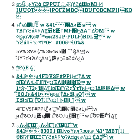
ಉਓࢽͱϒϩά CPPUIʹͯൢച͍ͯ͠·͢ɹϒϩά΋ಡΜͰͶ
IUUQTIPOFZMBCIBUFOBCMPHKQ

ͱΓ͋͑ͣങͬͯ෼ղͯ͠Έͨ w &41͕৐͍ͬͯΔͷ͸֬ఆ w
ͳΒɺϓϩάϥϜΛॻ͖׵͑Ε͹ͳΜͰ΋Ͱ͖ΔΑ͏ʹͳΔ͡ΌΜ w
લྫɿαʔϏεऴྃ༧ఆͷ2SJP-PDLͰ)BDL੒ޭ͍ͯ͠·͢ w
ϓϩάϥϜʹඞཁͳ*0 #005.0%&
59% 39% (/% 3&4&5͸ ໌֬ʹΘ͔͍ͬͯΔ w
·ͣɺϒʔτϞʔυʹೖΔલʹɺ͜͏͍͏࣌͸γϦΞϧϩάΛݟΔ
ग़͖ͯͨϩά͕͜Ε Α͏͕͓͔͍͢͠
&41ͷ4FDVSF#PPU͕༗ޮʹͳ͍ͬͯΔ w
ಡΈग़͠Λอޢͨ͠Γɺ৽ͨͳॻ͖ࠐΈΛ๷͙࢓૊Έ w
1*$ͱ͔"73ͱ͔ʹ΋͋Δ͚ͲɺಡΈग़͠ϓϩςΫτͳͷͰॻ͖ࠐΊΔ΍ͭ΋͋Δ w
ͨ·ͬͪ͝6OJͷ&41͕ͦͷঢ়ଶʹͳ͍ͬͯΔͱ͸ࢥΘͳ͔ͬͨ w
͜Ε͸ಡΈग़ͤͳ͍͚ͩ͡Όͳͯ͘ɺ৽ͨʹॻ͖ࠐΉ͜ͱ΋Ͱ͖ͳ͍ w
4FDVSF#PPUʹ͍ͭͯͷৄ͍͠આ໌͸ଟ෼ଞͷํ͕ʜ w
͜ͷʮͨ·ͬͪ͝6OJʯ͸ຊ౰ʹʮͨ·ͬͪ͝6OJʯͱ͔ͯ͠͠࢖͑ͳ͍ w ಉ͡ਓଟ਺ˠͨ·ͬͪ͝ҭͯΔ͔͠ͳ͍
ؾΛऔΓ௚ͯ͠ ؾΛऔΓͳ͓͢ͷʹ̎೔͙Βֻ͍͔Γ·ͨ͠ w
&418300.Ͱ͸ɺνοϓͷγʔϧυͷத ʹ41*'MBTI͕ࡌ͍ͬͯͯɺ
ϑΝʔϜ΢ΣΞʢϓϩάϥϜʴσʔλʣ͕͜ͷ தʹॻ͖ࠐ·Ε͍ͯΔΒ͍͠ w