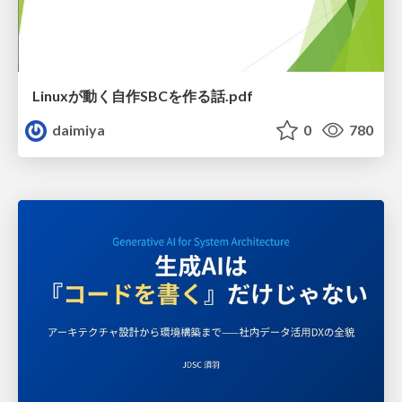
Linuxが動く自作SBCを作る話.pdf
daimiya
0
780