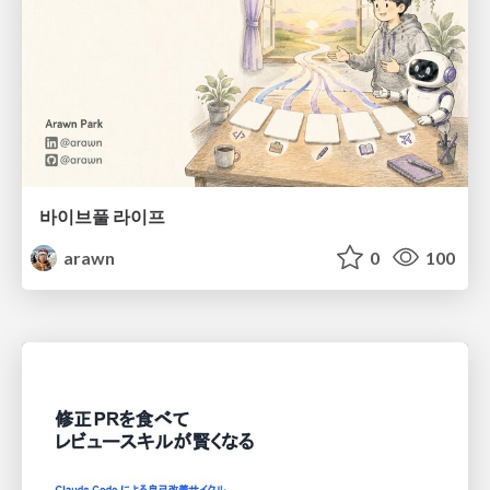
바이브풀 라이프
arawn
0
100