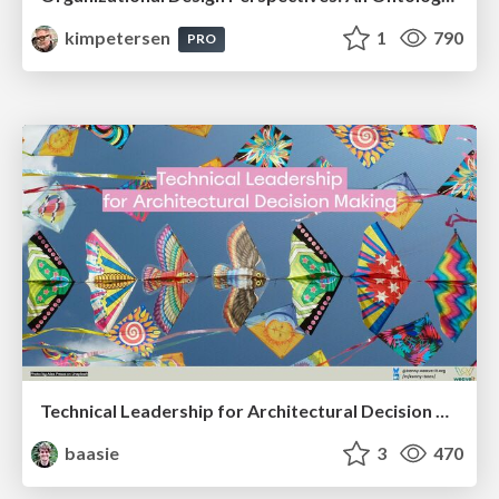
kimpetersen
1
790
PRO
Technical Leadership for Architectural Decision Making
baasie
3
470