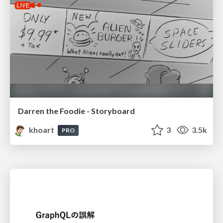
Darren the Foodie - Storyboard
khoart
3
3.5k
PRO