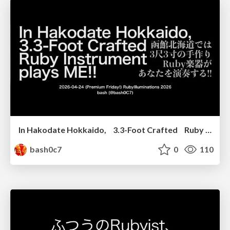
In Hakodate Hokkaido, 3.3-Foot Crafted Ruby Instrument plays ME!! #rubyilluminations #rubykaigi
bash0c7
0
110