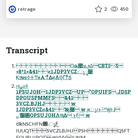
retrage
2
450
Transcript
Ոఉ಺ษڧձCBTI$
<8*1>&41ͷ1JDP3VCZ։ൃೖ໳
Ϗϧυʙ࣮ߦ·ͰͲͷΑ͏ʹͳͬͯΔͷ͔ΛΘ͔Γͨ͘ͳͬͨճ
ઌߦࣄྫ
1PSUJOH1JDP3VCZUP"OPUIFS.JDSP
DPOUSPMMFS&41
3VCZ,BJHJ w
1JDP3VCZͷ&41Ҡ২ͷ͓࿩ w ͜ͷൃදͱࢿྉͷ͓͔͛Ͱɺ
࣮ࡍʹࣗ෼΋QPSUJOHΛखֻ͚Δ ͜ͱ͕Ͱ͖ͨ w
ಠࣗͷNSCHFN΋։ൃͰ͖ͨ
IUUQTSVCZLBJHJPSHQSFT
FOUBUJPOT:@VVVIUNM