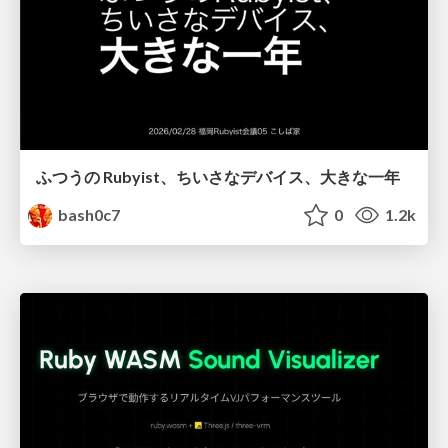
ふつうの Rubyist、ちいさなデバイス、大きな一年
bash0c7
0
1.2k