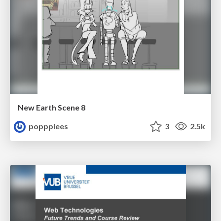
New Earth Scene 8
popppiees
3
2.5k