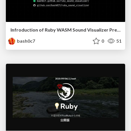
Infroduction of Ruby WASM Sound Visualizer Presentation
bash0c7
0
51