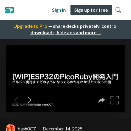
Sign in
Sign up for free
Upgrade to Pro
— share decks privately, control
downloads, hide ads and more …
bash0C7
December 14, 2025