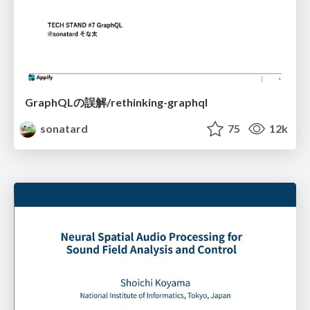
GraphQLの誤解/rethinking-graphql
sonatard
75
12k