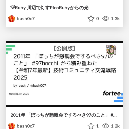
💡Ruby 川辺で灯すPicoRubyからの光
bash0c7
0
1.3k
2011年 「ぼっちが懇親会でするべき97のこと」 #97bocchi から積み重ねた【令和7年最新】技術コミュニティ交流戦略2025
bash0c7
1
1.2k