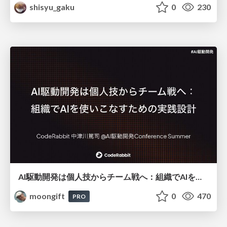
shisyu_gaku
0
230
AI駆動開発は個人技からチーム戦へ：組織でAIを使いこなすための実践設計
moongift
0
470
PRO