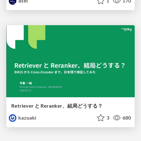
asei
1
170
Retriever と Reranker、結局どうする？
kazuaki
3
680