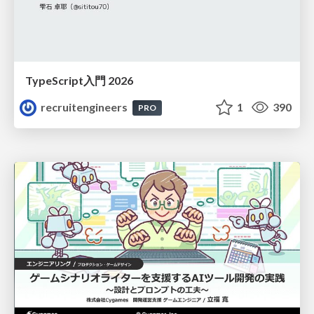
TypeScript入門 2026
recruitengineers
1
390
PRO