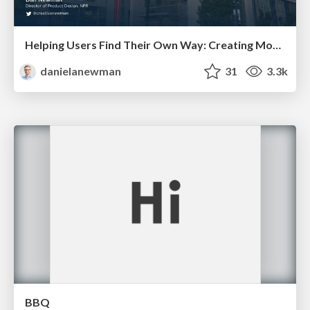
Helping Users Find Their Own Way: Creating Modern Search Experiences
danielanewman
31
3.3k
BBQ