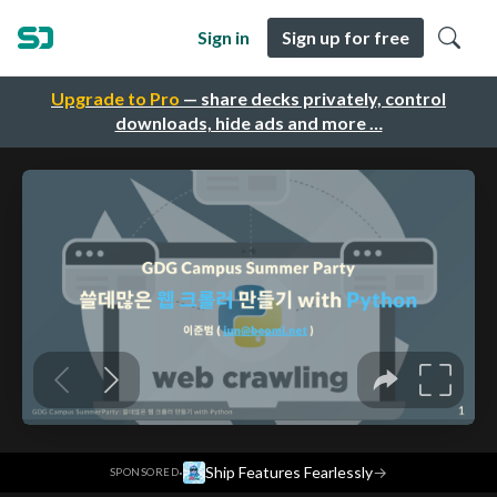
Sign in
Sign up for free
Upgrade to Pro
— share decks privately, control
downloads, hide ads and more …
·
Ship Features Fearlessly
→
SPONSORED