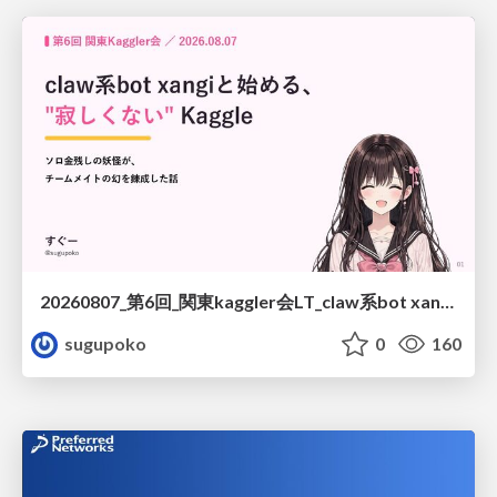
20260807_第6回_関東kaggler会LT_claw系bot xangiと始める、"寂しくない" kaggle
sugupoko
0
160