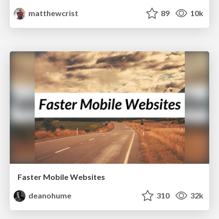
matthewcrist
89
10k
Faster Mobile Websites
deanohume
310
32k