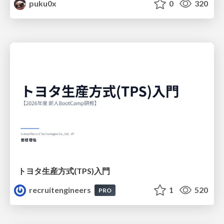
puku0x
0
320
トヨタ⽣産⽅式(TPS)⼊⾨
recruitengineers
1
520
PRO