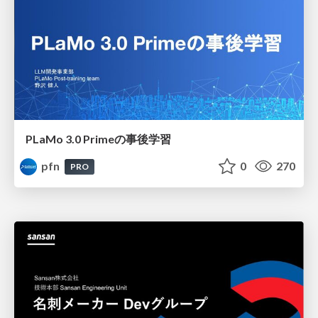
PLaMo 3.0 Primeの事後学習
pfn
0
270
PRO