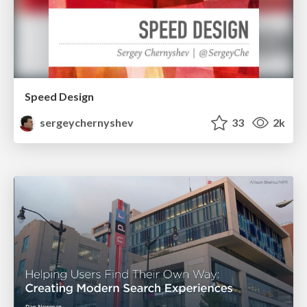
Speed Design
sergeychernyshev
33
2k