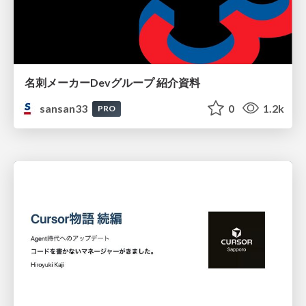
名刺メーカーDevグループ 紹介資料
sansan33
0
1.2k
PRO