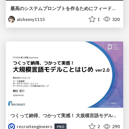
最高のシステムプロンプトを作るためにフィードバック機能を導入した話
alchemy1115
1
320
つくって納得、つかって実感！ 大規模言語モデルことはじめ ver2.0
recruitengineers
2
290
PRO