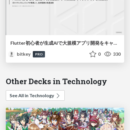
Flutter初心者が生成AIで大規模アプリ開発をキャッチアップした工夫 〜元ネイティブエンジニアが実践した、技術転換の高速道路〜 / Flutter with LLM: A Former Native Engineer's Fast Track to Large-Scale Apps
bitkey
0
330
PRO
Other Decks in Technology
See All in Technology