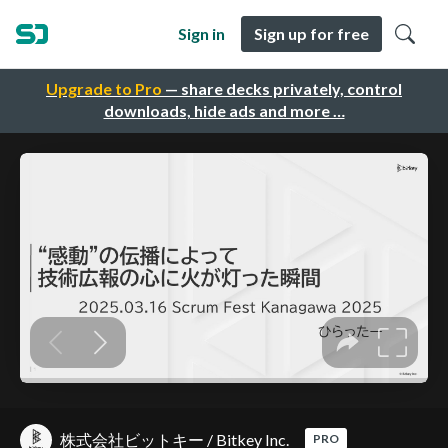
Sign in
Sign up for free
Upgrade to Pro
— share decks privately, control
downloads, hide ads and more …
株式会社ビットキー / Bitkey Inc.
PRO