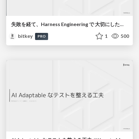
失敗を経て、Harness Engineering で 大切にしたいことを考える / Learning from Failure: What Matters in Harness Engineering
bitkey
1
500
PRO