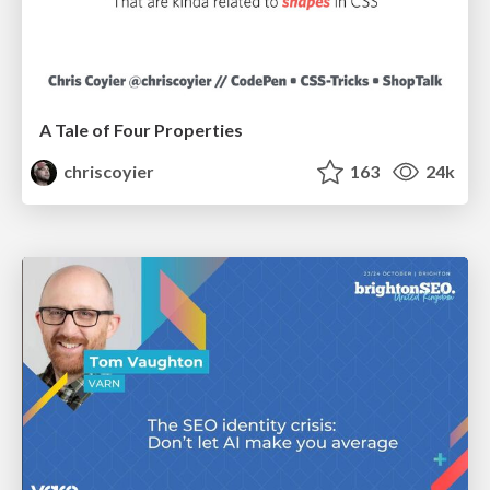
A Tale of Four Properties
chriscoyier
163
24k