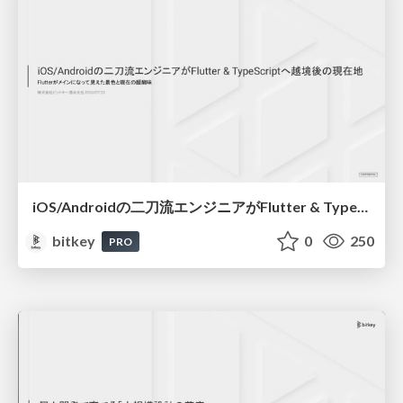
iOS/Androidの二刀流エンジニアがFlutter & TypeScriptへ越境後の現在地 - Flutterがメインになって見えた景色と現在の醍醐味 / Dual-Platform Mobile Engineer Shifts to Flutter & TypeScript - The View and Real Thrill of Going Flutter-First
bitkey
0
250
PRO