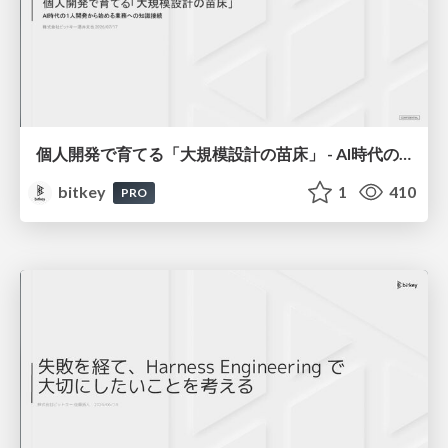
個人開発で育てる「大規模設計の苗床」 - AI時代の1人開発から始める業務への知識接続 / The Seedbed for Large-Scale Design - From AI-Era Solo Projects to Professional Knowledge
bitkey
1
410
PRO