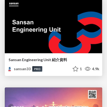
Sansan Engineering Unit 紹介資料
sansan33
1
4.9k
PRO