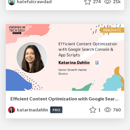
hatefulcrawdad
274
21k
Efficient Content Optimization with Google Search Console & Apps Script
katarinadahlin
1
760
PRO