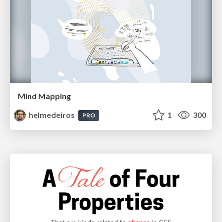
Mind Mapping
helmedeiros
1
300
PRO