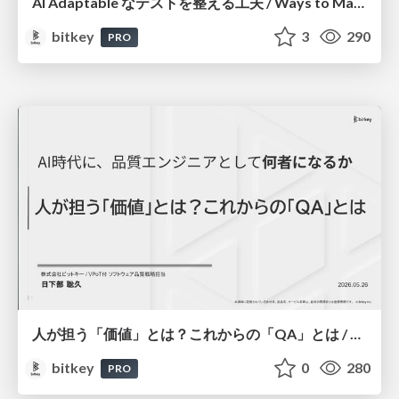
AI Adaptable なテストを整える工夫 / Ways to Make Your Tests AI-Adaptable
bitkey
3
290
PRO
人が担う「価値」とは？これからの「QA」とは / Human Value and the Future of Quality Assurance
bitkey
0
280
PRO