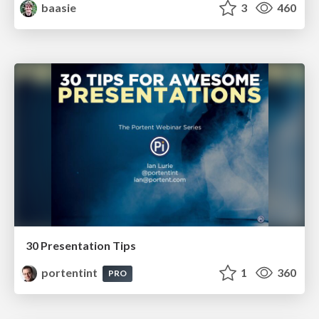
baasie
3
460
30 Presentation Tips
portentint
1
360
PRO