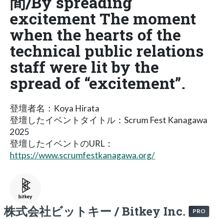
間/By spreading
excitement The moment
when the hearts of the
technical public relations
staff were lit by the
spread of “excitement”.
登壇者名：Koya Hirata
登壇したイベントタイトル：Scrum Fest Kanagawa
2025
登壇したイベントのURL：
https://www.scrumfestkanagawa.org/
株式会社ビットキー / Bitkey Inc.
PRO