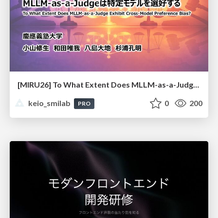
[MIRU26] To What Extent Does MLLM-as-a-Judge Exhibit Cross-Model Preference Bias?
keio_smilab
0
200
PRO