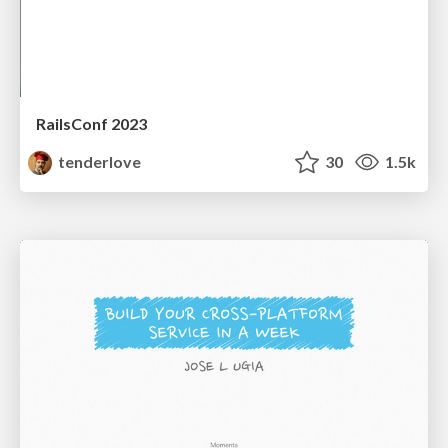
RailsConf 2023
tenderlove
30
1.5k