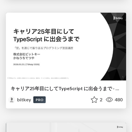
キャリア25年目にしてTypeScript に出会うまで - 「型」を通じて振り返るプログラミング言語遍歴 / Meeting TypeScript After 25 Years in Tech - Looking Back at My Programming Language Journey Through "Types"
bitkey
2
480
PRO