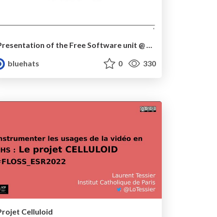
Presentation of the Free Software unit @ Etalab/DINUM
bluehats
0
330
Projet Celluloid