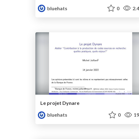
bluehats
0
2.
Le projet Dynare
bluehats
0
19