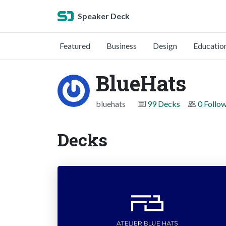
Speaker Deck
Featured
Business
Design
Educatio
BlueHats
bluehats
99 Decks
0 Follo
Decks