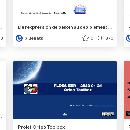
national de la science ouverte
De l'expression de besoin au déploiement et à la maintenance : les étapes clefs de l'appropriation des solutions libres
0
bluehats
0
370
DINUM
Projet Orfeo Toolbox