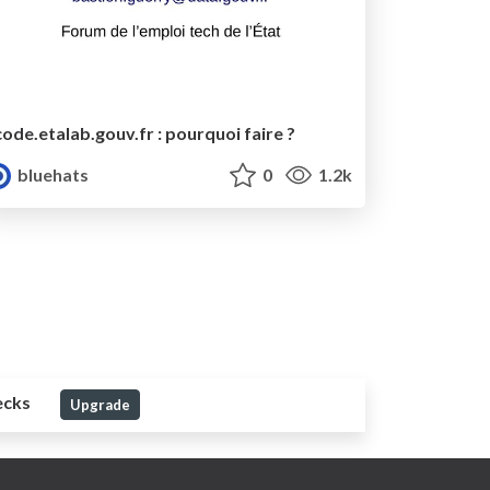
code.etalab.gouv.fr : pourquoi faire ?
bluehats
0
1.2k
ecks
Upgrade