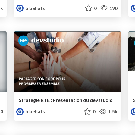
4k
bluehats
0
190
Stratégie RTE : Présentation du devstudio
0
bluehats
0
1.5k