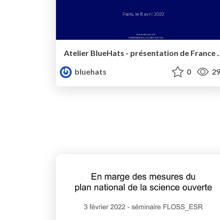
Atelier BlueHats - prése
bluehats
0
29