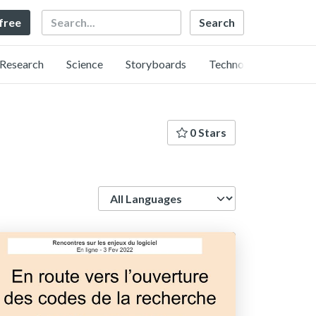
Search
 free
Research
Science
Storyboards
Technology
0 Stars
Language