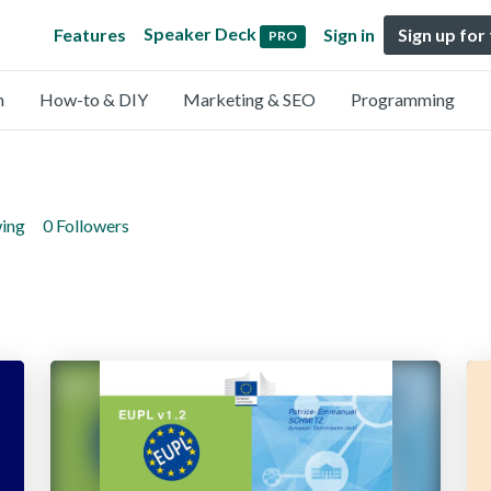
Speaker Deck
Features
Sign in
Sign up for
PRO
n
How-to & DIY
Marketing & SEO
Programming
wing
0 Followers