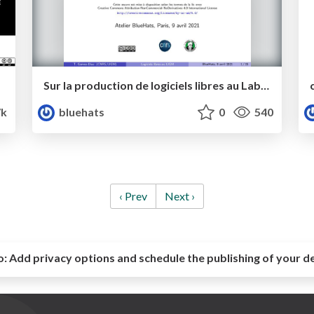
Sur la production de logiciels libres au Laboratoire d’Informatique Gaspard-Monge (LIGM) : ce que nous avons appris
7k
bluehats
0
540
‹ Prev
Next ›
o:
Add privacy options and schedule the publishing of your d