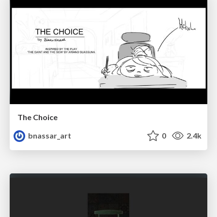
The Choice
bnassar_art
0
2.4k