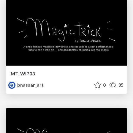
MT_WIP03
bnassar_art
0
35