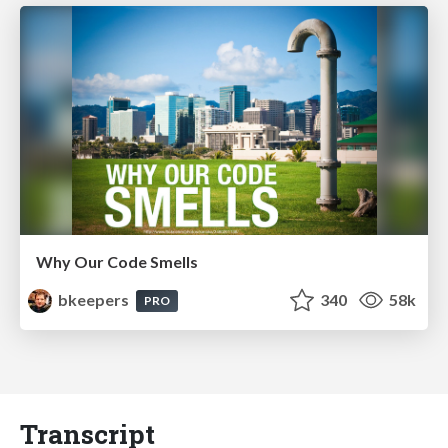
Why Our Code Smells
bkeepers
340
58k
PRO
Transcript