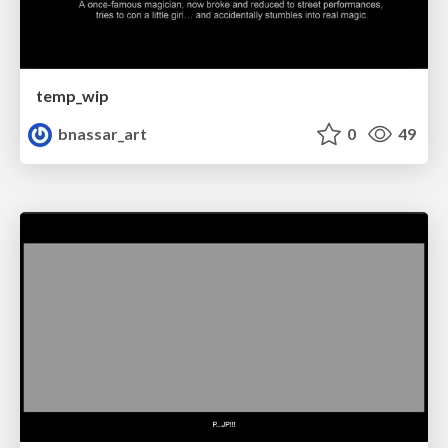
temp_wip
bnassar_art
0
49