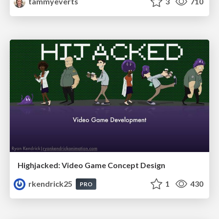
tammyeverts
3
710
Highjacked: Video Game Concept Design
rkendrick25
1
430
PRO