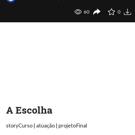
60
0
A Escolha
storyCurso | atuação | projetoFinal