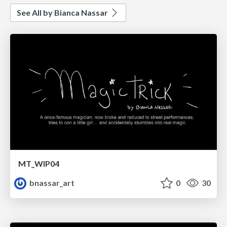
See All by Bianca Nassar
MT_WIP04
bnassar_art
0
30