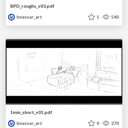
BPD_roughs_v03.pdf
bnassar_art
1
540
1min_short_v01.pdf
bnassar_art
0
270