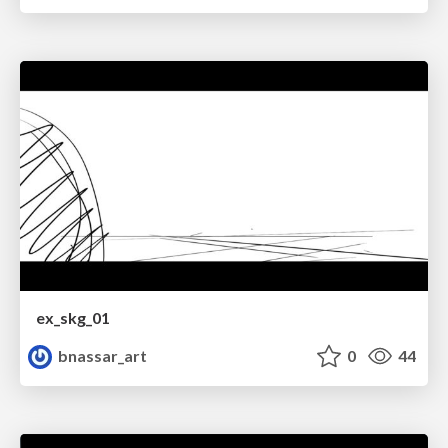
ex_skg_01
bnassar_art
0
44