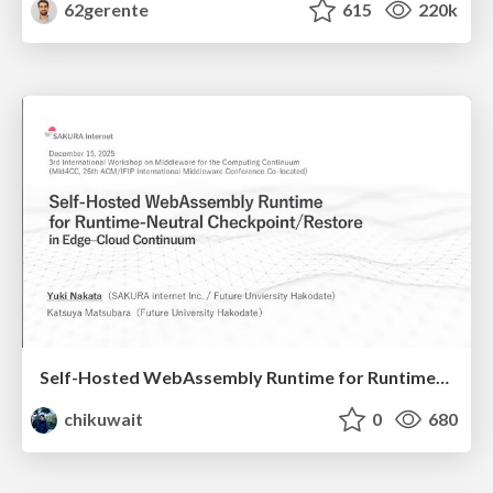
62gerente
615
220k
Self-Hosted WebAssembly Runtime for Runtime-Neutral Checkpoint/Restore in Edge–Cloud Continuum
chikuwait
0
680