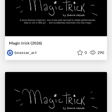
Magic trick (2026)
bnassar_art
0
290