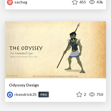
sachag
455
43k
Odyssey Design
rkendrick25
2
750
PRO