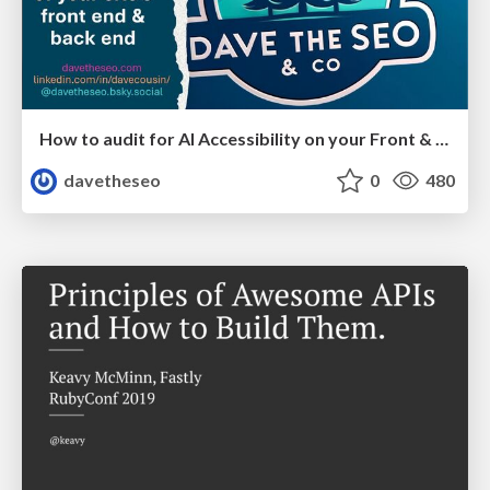
How to audit for AI Accessibility on your Front & Back End
davetheseo
0
480