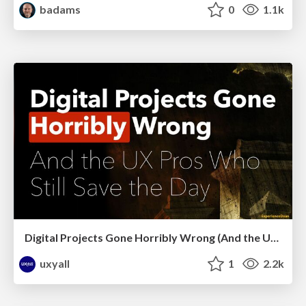
badams
0
1.1k
Digital Projects Gone Horribly Wrong (And the UX Pros Who Still Save the Day) - Dean Schuster
uxyall
1
2.2k