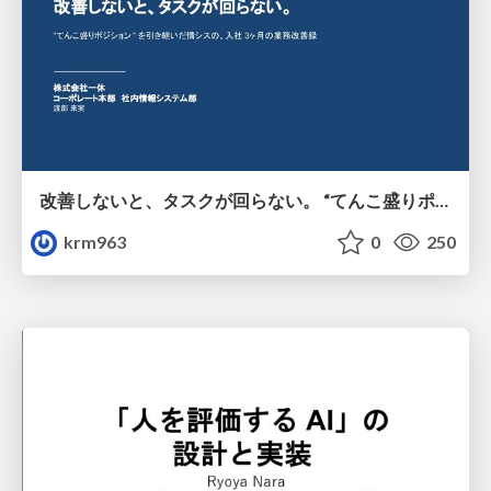
改善しないと、タスクが回らない。 “てんこ盛りポジション” を引き継いだ情シスの、入社3ヶ月の業務改善録
krm963
0
250