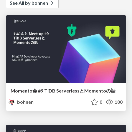
See All by bohnen
Momento会 #9 TiDB ServerlessとMomentoの話
bohnen
0
100