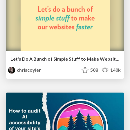
Let's Do A Bunch of Simple Stuff to Make Websites Faster
chriscoyier
508
140k