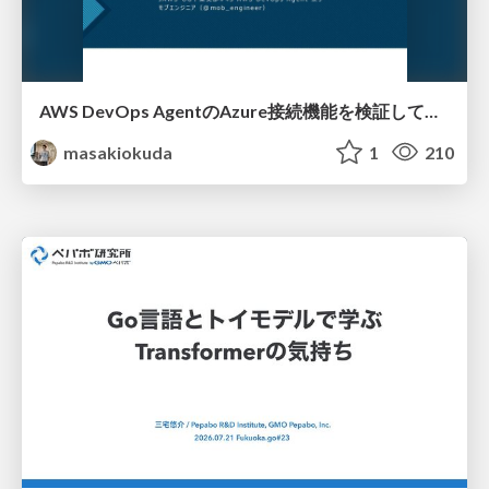
AWS DevOps AgentのAzure接続機能を検証して見えた活用法／Use Cases Verified for the AWS DevOps Agent's Azure Connectivity Feature
masakiokuda
1
210