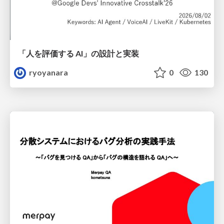
「人を評価する AI」の 設計と実装
ryoyanara
0
130