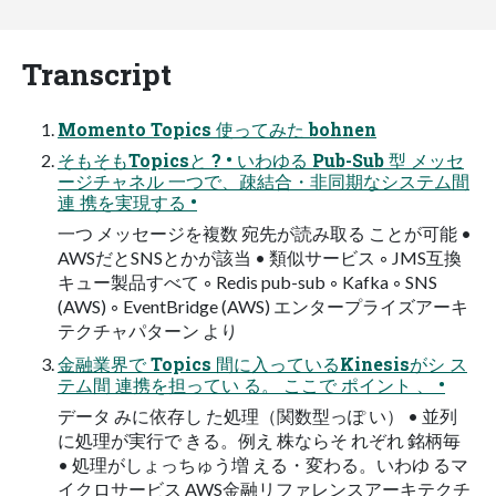
Transcript
Momento Topics 使ってみた bohnen
そもそもTopicsと ? • いわゆる Pub-Sub 型 メッセ
ージチャネル 一つで、疎結合・非同期なシステム間
連 携を実現する •
一つ メッセージを複数 宛先が読み取る ことが可能 •
AWSだとSNSとかが該当 • 類似サービス ◦ JMS互換
キュー製品すべて ◦ Redis pub-sub ◦ Kafka ◦ SNS
(AWS) ◦ EventBridge (AWS) エンタープライズアーキ
テクチャパターン より
金融業界で Topics 間に入っているKinesisがシ ス
テム間 連携を担ってい る。 ここで ポイント 、 •
データ みに依存し た処理（関数型っぽ い） • 並列
に処理が実行で きる。例え 株ならそ れぞれ 銘柄毎
• 処理がしょっちゅう増 える・変わる。いわゆ るマ
イクロサービス AWS金融リファレンスアーキテクチ