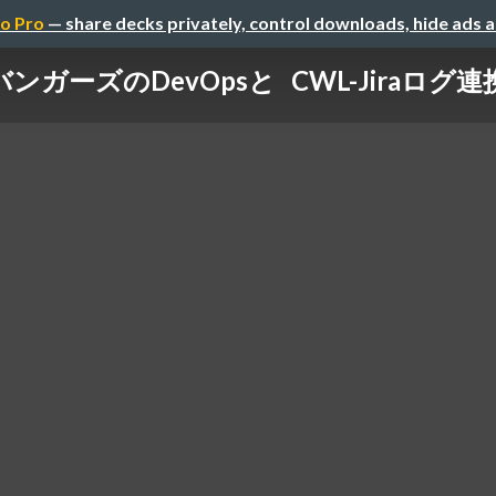
o Pro
— share decks privately, control downloads, hide ads 
ンガーズのDevOpsと CWL-Jiraログ