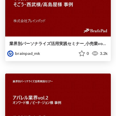
業界別パーソナライズ活用実践セミナー_小売業vol.1_そごう_西武様_高島屋様_事例.pdf
brainpad_mk
0
3.2k