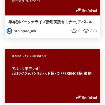
業界別パーソナライズ活用実践セミナー_アパレル業界vol.2_オンワード様__ピーチ_ジョン様_事例.pdf
brainpad_mk
0
3.3k