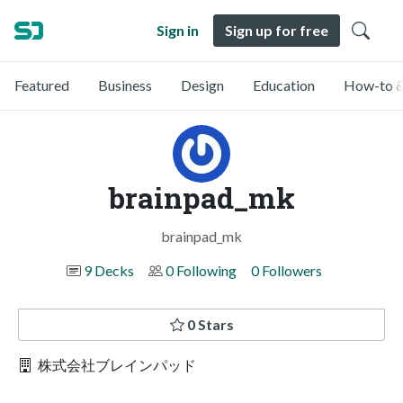
Sign in
Sign up for free
Featured
Business
Design
Education
How-to &
brainpad_mk
brainpad_mk
9 Decks
0 Following
0 Followers
0 Stars
株式会社ブレインパッド