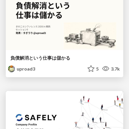
負債解消という仕事は儲かる
uproad3
5
3.7k