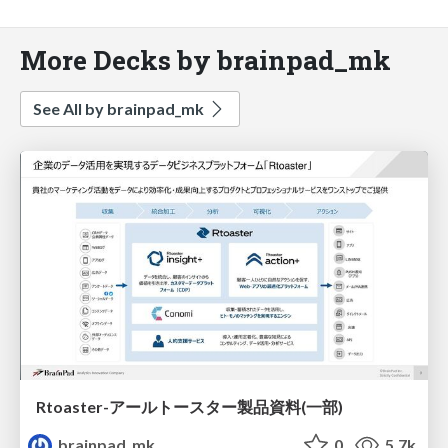
More Decks by brainpad_mk
See All by brainpad_mk
Rtoaster-アールトースター製品資料(一部)
brainpad_mk
0
5.7k