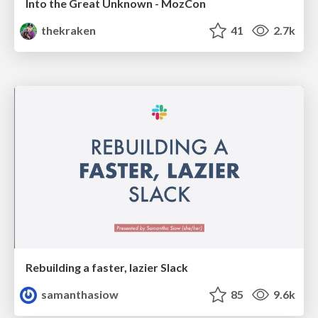
Into the Great Unknown - MozCon
thekraken
41
2.7k
Rebuilding a faster, lazier Slack
samanthasiow
85
9.6k