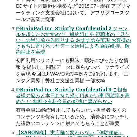
EC サイト内最適化構築 など 2015.07 – 現在 アプリマ
ーケティング支援会社において、 アプリグロースツ
ールの営業に従事
©BrainPad Inc. Strictly Confidential 2 ジャン
ルを超えたおすすめで、解約阻止を 視聴者の「見た
い」の半歩前を先回りする おすすめを実現 お客様の
きもちに寄り添ったデータ活用による 顧客維持、解
約抑止を実現
初回利用のリスナーにも興味・嗜好にぴったりな情
報 を提供し、閲覧データに頼らないパーソナライズ
を実現 今回はJ-WAVE様の事例をご紹介します。 エ
ンタメ業界｜弊社ご支援企業様 一部抜粋
©BrainPad Inc. Strictly Confidential 3 ご担当
者様の悩みと本日お持ち帰り頂きたい事 回遊率を高
めた い 無料⇒有料会員の 転換に繋がらない
有料会員に継続利 用してもらいたい 担当者 多くの
コンテンツを保有しているため、 消費者にマッチし
た複数のコンテンツに 触れてもらうことが重要
【SABON様】 実店舗と変わらない「体験価値」