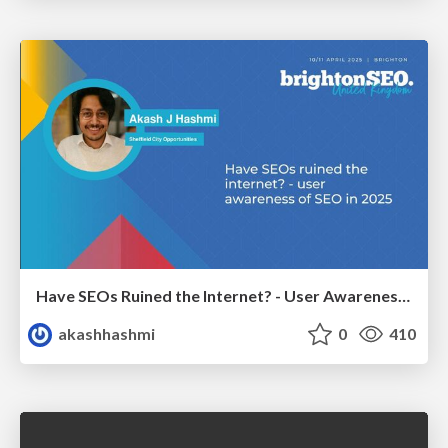
Have SEOs Ruined the Internet? - User Awareness of SEO in 2025
akashhashmi
0
410