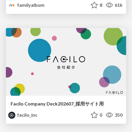
familyalbum
8
61k
Facilo Company Deck202607_採用サイト用
facilo_inc
0
350