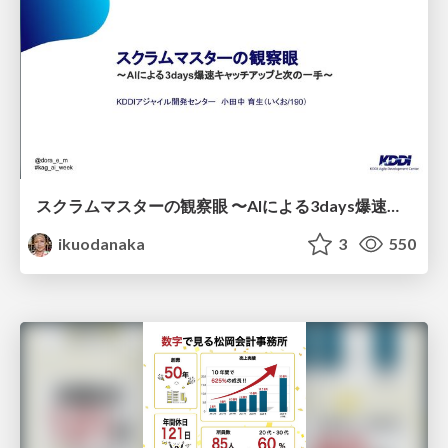
スクラムマスターの観察眼 〜AIによる3days爆速キャッチアップと次の一手〜/The Scrum Master's Insight: Lightning-Fast 3-Day Catch-Up with AI and the Next Move
ikuodanaka
3
550