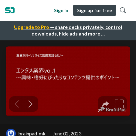
Sign in
Sign up for free
Upgrade to Pro
— share decks privately, control
downloads, hide ads and more …
brainpad_mk
June 02, 2023