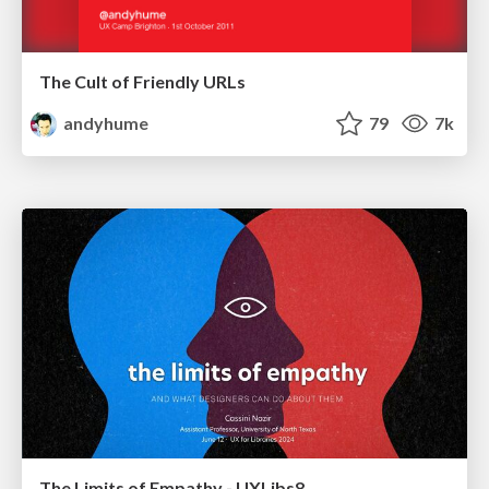
The Cult of Friendly URLs
andyhume
79
7k
The Limits of Empathy - UXLibs8