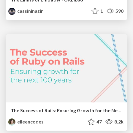
cassininazir
1
590
The Success of Rails: Ensuring Growth for the Next 100 Years
eileencodes
47
8.2k