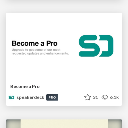
Become a Pro
speakerdeck
31
6.1k
PRO