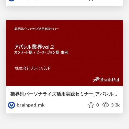
業界別パーソナライズ活用実践セミナー_アパレル業界vol.2_オンワード様__ピーチ_ジョン様_事例.pdf
brainpad_mk
0
3.3k