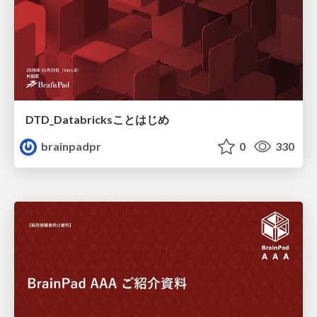
DTD_Databricksことはじめ
brainpadpr
0
330