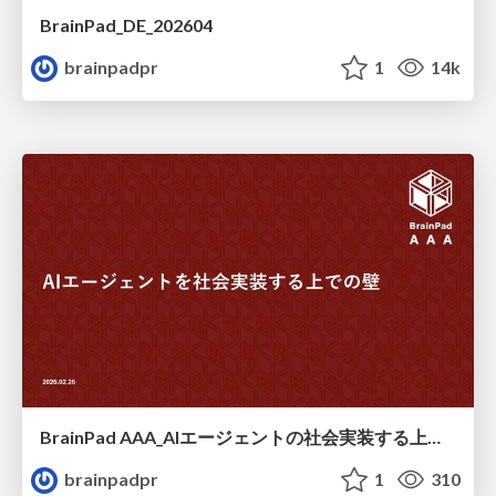
BrainPad_DE_202604
brainpadpr
1
14k
BrainPad AAA_AIエージェントの社会実装する上での壁 / Barriers to the Social Implementation of AI Agents
brainpadpr
1
310