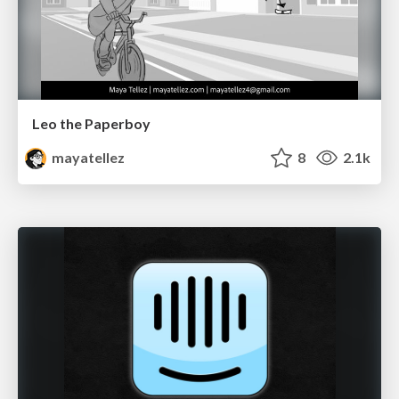
Leo the Paperboy
mayatellez
8
2.1k