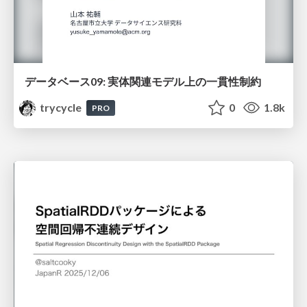
データベース09: 実体関連モデル上の一貫性制約
trycycle
0
1.8k
PRO