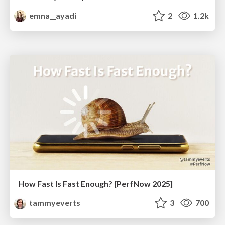
emna__ayadi
2
1.2k
How Fast Is Fast Enough? [PerfNow 2025]
tammyeverts
3
700