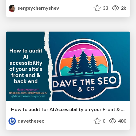
sergeychernyshev
33
2k
How to audit for AI Accessibility on your Front & Back End
davetheseo
0
480