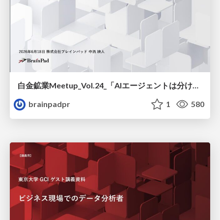
白金鉱業Meetup_Vol.24_「AIエージェントは分けるほど良い」は本当か？ / Is it true that “the more you divide AI agents, the better”?
brainpadpr
1
580