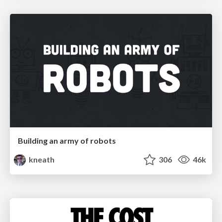
Building an army of robots
kneath
306
46k