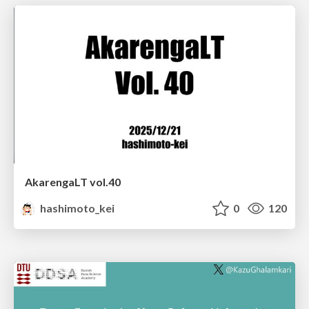
AkarengaLT vol.40
hashimoto_kei
0
120