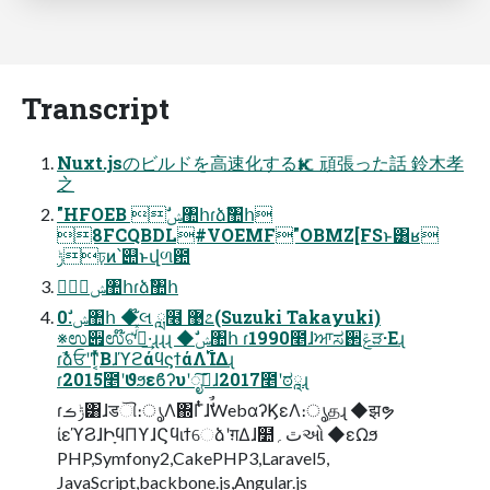
Transcript
Nuxt.jsのビルドを高速化するҝに 頑張った話 鈴木孝
之
"HFOEB ࣗݾ঺հɾձࣾ঺հ
8FCQBDL#VOEMF"OBMZ[FSͱ͸ʁ
ݱঢ়ͷ՝୊ͱվળ఺
ࣗݾ঺հɾձࣾ঺հ
0.ࣗݾ঺հ ◆໊લ ླ໦ ޹೭(Suzuki Takayuki)
※ಉ੏ಉ໊ଟͯ͘ࠔͬͯ·͢ɻɻɻ ◆ࣗݾ঺հ ɾ1990೥ɺਆಸ઒ݝੜ·Εɻ
ɾࣾձਓʹͳ͔ͬͯΒɺϓϩάϥϛϯάΛ࢝ΊΔɻ
ɾ2015೥ʹϑϧεϐʔυʹೖࣾ͠ɺ2017೥ʹಠཱɻ
ɾݱࡏ͸ɺडୗ։ൃΛ΍ΓͭͭɺࣗࣾWebαʔϏεΛ։ൃதɻ ◆झຯ
ίεϓϨɺԻָϥΠϒɺϚϥιϯେձʹग़Δɺ໺ٿ؍ઓ ◆εΩϧ
PHP,Symfony2,CakePHP3,Laravel5,
JavaScript,backbone.js,Angular.js