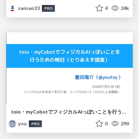
sansan33
4
24k
PRO
toio・myCobotでフィジカルAIっぽいことを行うための検討（とりあえず調査） / フィジカルAI LT（IoTLTによる開催）
you
0
290
PRO