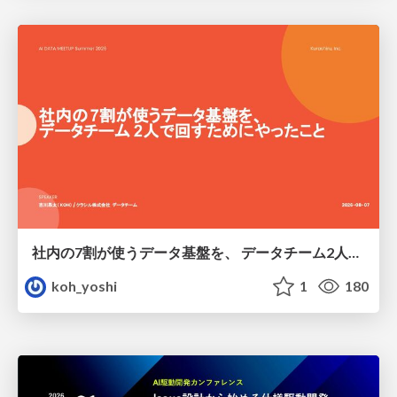
社内の7割が使うデータ基盤を、 データチーム2人で回すためにやったこと
koh_yoshi
1
180