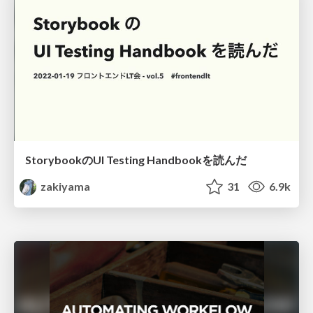
StorybookのUI Testing Handbookを読んだ
zakiyama
31
6.9k