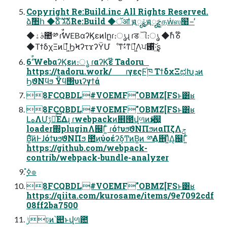
Copyright Re:Build.inc All Rights Reserved.
ձࣾ঺հ ◆ձ໊ࣾ גࣜձࣾRe:Build ◆ॅॴ ԭೄݝԭೄࢢதԝ̍ஸ໨̍̒−̕
◆ࣄۀ಺༰ ɾࣗࣾWEBαʔϏεͷاըɾ։ൃɻ ɾडୗ։ൃ ◆ࣾһ 6໊
◆ΤϯδχΞͷಇ͖ํ ϦϞʔτϫʔΫՄೳͳࣗ༝ͳಇ͖ํΛਪ঑ͯ͠·͢ʂ
6 ࣗࣾWebαʔϏεͷ։ൃ ɾαʔϏε໊ Tadoru
https://tadoru.work/ ɾγεςϜ֓ཁ ΤϯδχΞಛԽܕͷ
ϦϑΝϥϧ Ϋϥ΢υιʔγϯά
8FCQBDL#VOEMF"OBMZ[FSͱ͸ʁ
8FCQBDL#VOEMF"OBMZ[FSͱ͸ʁ
ԼهΛՄࢹԽͯ͘͠ΕΔɻ ɾwebpackͷ଎౓վળͷҝɺ஗͍
loader΍pluginΛ஌Γ͍ͨ ɾόϯυϧϑΝΠϧͷαΠζΛݮ
Β͍ͨ͠ͷͰɺόϯυϧϑΝΠϧ ಺ͷ֤ύοέʔδ͕Ͳͷ͘Β͍ͷ ༰ྔΛ઎Ί͍ͯΔ͔஌Γ͍ͨ
https://github.com/webpack-
contrib/webpack-bundle-analyzer
࣮ߦํ๏
8FCQBDL#VOEMF"OBMZ[FSͱ͸ʁ
https://qiita.com/kurosame/items/9e7092cdf
08ff2ba7500
ݱঢ়ͷ՝୊ͱվળ఺