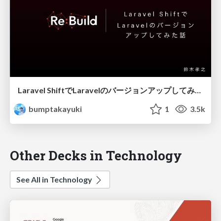
Laravel ShiftでLaravelのバージョンアップしてみた話
bumptakayuki
1
3.5k
Other Decks in Technology
See All in Technology