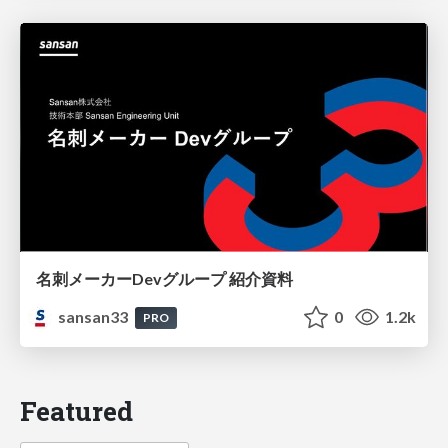
名刺メーカーDevグループ 紹介資料
sansan33
0
1.2k
PRO
Featured