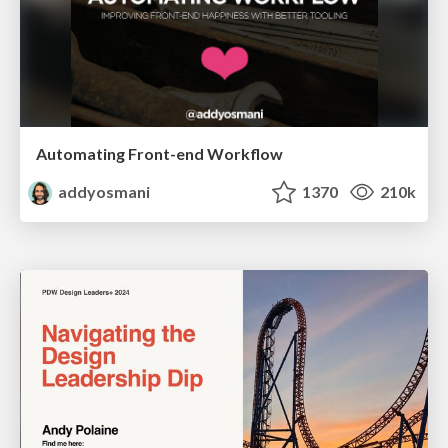
Automating Front-end Workflow
addyosmani
1370
210k