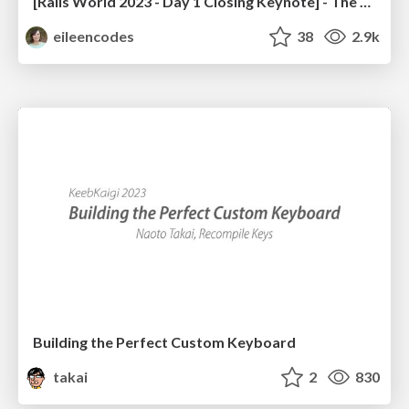
[Rails World 2023 - Day 1 Closing Keynote] - The Magic of Rails
eileencodes
38
2.9k
Building the Perfect Custom Keyboard
takai
2
830