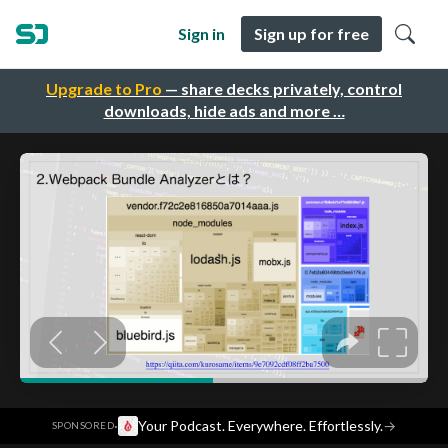
Sign in
Sign up for free
Upgrade to Pro
— share decks privately, control
downloads, hide ads and more …
·
Your Podcast. Everywhere. Effortlessly.
→
SPONSORED