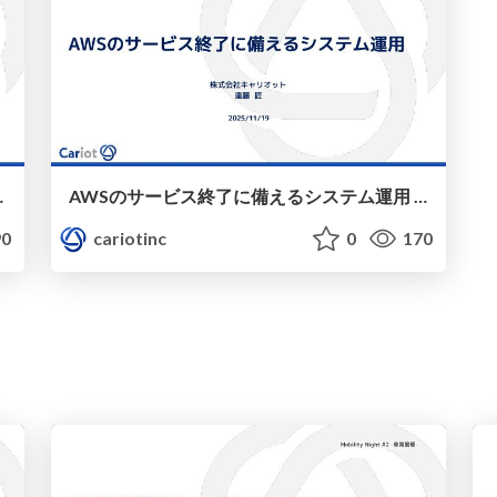
ェント/cariot-meguro-lt
AWSのサービス終了に備えるシステム運用 / cariot-cloud-shokudo
0
cariotinc
0
170