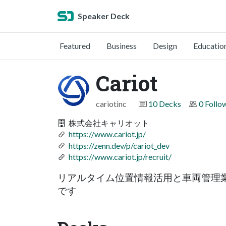
Speaker Deck
Featured
Business
Design
Educatio
Cariot
cariotinc
10 Decks
0 Follo
株式会社キャリオット
https://www.cariot.jp/
https://zenn.dev/p/cariot_dev
https://www.cariot.jp/recruit/
リアルタイム位置情報活用と車両管理
です