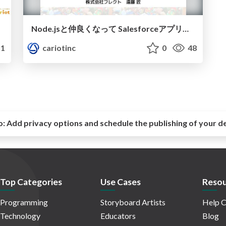
Node.jsと仲良くなって Salesforceアプリケーション開発を楽しく行う / cariot-salesforce-summer2016tokyo
1
cariotinc
0
48
o:
Add privacy options and schedule the publishing of your d
Top Categories
Use Cases
Resou
Programming
Storyboard Artists
Help C
Technology
Educators
Blog