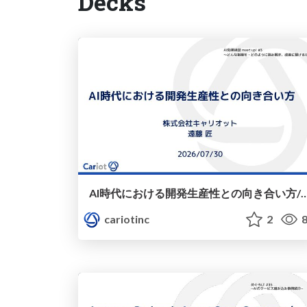
Decks
AI時代における開発生産性との向き合い方/cariot-ai-kensh
cariotinc
2
8