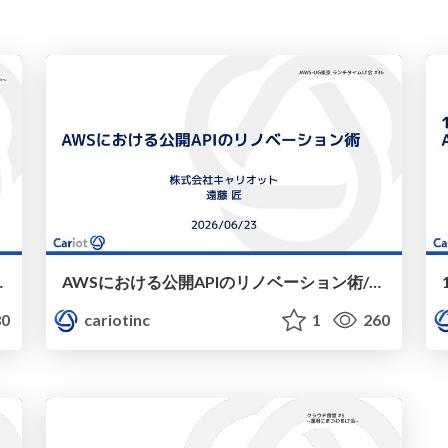
ou-meetup-03
AWSにおける公開APIのリノベーション術/cariot-jaws-ug-lunch-36
0
cariotinc
1
260