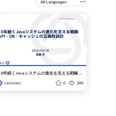
10年続くJavaシステムの進化を支える戦略 API・DB・キャッシュの互換性設計/cariot-jjug-ccc-2026-s
cariotinc
0
280