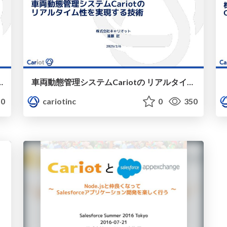
ot-pm-hub-lt-night
車両動態管理システムCariotの リアルタイム性を実現する技術 / cariot-mobility-night2
0
cariotinc
0
350