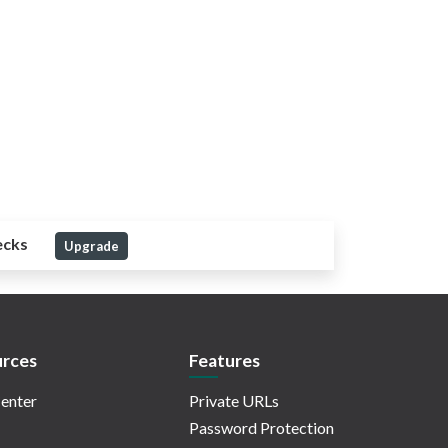
ecks
Upgrade
rces
Features
enter
Private URLs
Password Protection