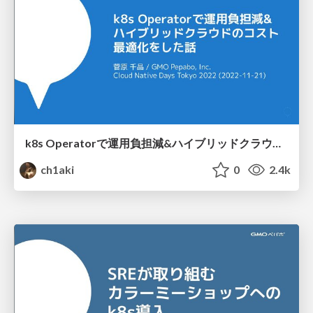
k8s Operatorで運用負担減&ハイブリッドクラウドのコスト最適化をした話
ch1aki
0
2.4k