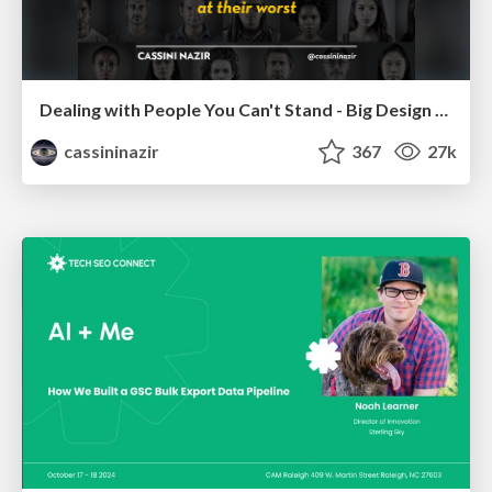
Dealing with People You Can't Stand - Big Design 2015
cassininazir
367
27k