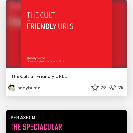
The Cult of Friendly URLs
andyhume
79
7k