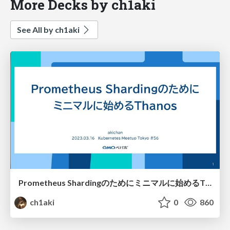
More Decks by ch1aki
See All by ch1aki
Prometheus Shardingのためにミニマルに始めるThanos
ch1aki
0
860