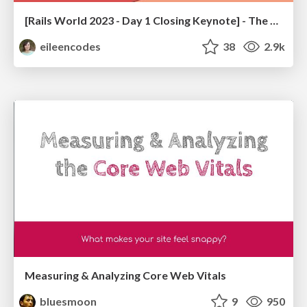
[Rails World 2023 - Day 1 Closing Keynote] - The Magic of Rails
eileencodes
38
2.9k
Measuring & Analyzing Core Web Vitals
bluesmoon
9
950