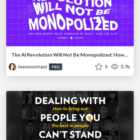
The AI Revolution Will Not Be Monopolized: How open-source beats economies of scale, even for LLMs
inesmontani
3
3.7k
PRO