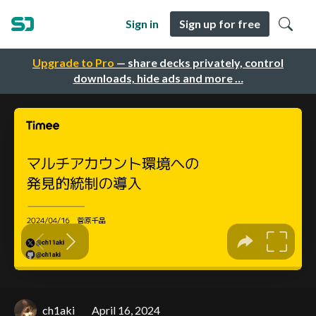
Sign in
Sign up for free
Upgrade to Pro
— share decks privately, control
downloads, hide ads and more …
ch1aki
April 16, 2024