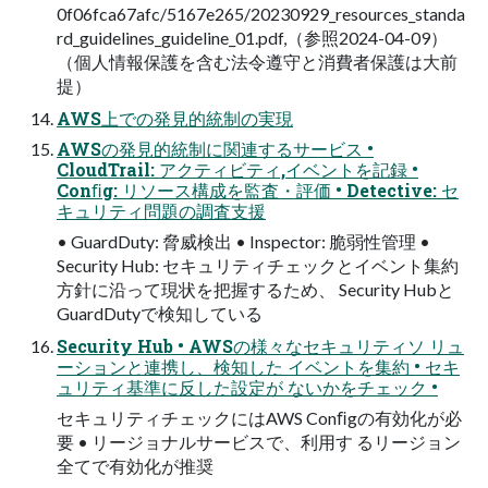
0f06fca67afc/5167e265/20230929_resources_standa
rd_guidelines_guideline_01.pdf,（参照2024-04-09）
（個人情報保護を含む法令遵守と消費者保護は大前
提）
AWS上での発見的統制の実現
AWSの発見的統制に関連するサービス •
CloudTrail: アクティビティ,イベントを記録 •
Conﬁg: リソース構成を監査・評価 • Detective: セ
キュリティ問題の調査支援
• GuardDuty: 脅威検出 • Inspector: 脆弱性管理 •
Security Hub: セキュリティチェックとイベント集約
方針に沿って現状を把握するため、 Security Hubと
GuardDutyで検知している
Security Hub • AWSの様々なセキュリティソ リュ
ーションと連携し、検知した イベントを集約 • セキ
ュリティ基準に反した設定が ないかをチェック •
セキュリティチェックにはAWS Conﬁgの有効化が必
要 • リージョナルサービスで、利用す るリージョン
全てで有効化が推奨