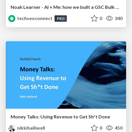
Noah Learner - AI + Me: how we built a GSC Bulk Export data pipeline
techseoconnect
0
340
PRO
Money Talks: Using Revenue to Get Sh*t Done
nikkihalliwell
0
450