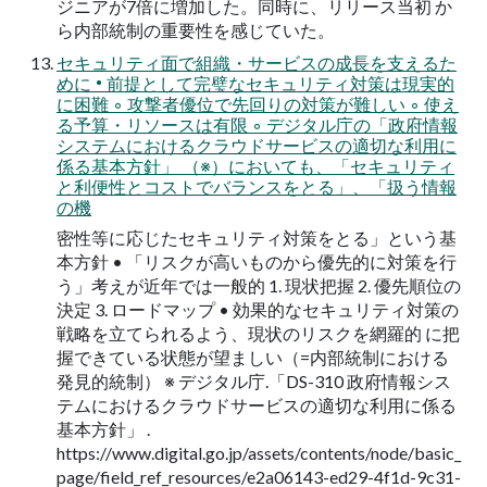
ジニアが7倍に増加した。同時に、リリース当初 か
ら内部統制の重要性を感じていた。
セキュリティ面で組織・サービスの成長を支えるた
めに • 前提として完璧なセキュリティ対策は現実的
に困難 ◦ 攻撃者優位で先回りの対策が難しい ◦ 使え
る予算・リソースは有限 ◦ デジタル庁の「政府情報
システムにおけるクラウドサービスの適切な利用に
係る基本方針」 （※）においても、「セキュリティ
と利便性とコストでバランスをとる」、「扱う情報
の機
密性等に応じたセキュリティ対策をとる」という基
本方針 • 「リスクが高いものから優先的に対策を行
う」考えが近年では一般的 1. 現状把握 2. 優先順位の
決定 3. ロードマップ • 効果的なセキュリティ対策の
戦略を立てられるよう、現状のリスクを網羅的 に把
握できている状態が望ましい（=内部統制における
発見的統制） ※ デジタル庁.「DS-310 政府情報シス
テムにおけるクラウドサービスの適切な利用に係る
基本方針」 .
https://www.digital.go.jp/assets/contents/node/basic_
page/field_ref_resources/e2a06143-ed29-4f1d-9c31-