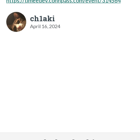
https://timeedev.connpass.com/event/314564
ch1aki
April 16, 2024