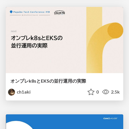
オンプレk8sとEKSの並行運用の実際
ch1aki
0
2.5k