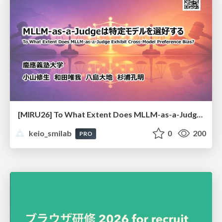
[MIRU26] To What Extent Does MLLM-as-a-Judge Exhibit Cross-Model Preference Bias?
keio_smilab
0
200
PRO