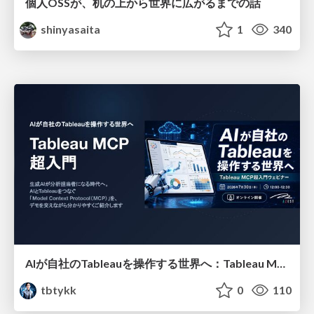
個人OSSが、机の上から世界に広がるまでの話
shinyasaita
1
340
AIが自社のTableauを操作する世界へ：Tableau MCP超入門
tbtykk
0
110