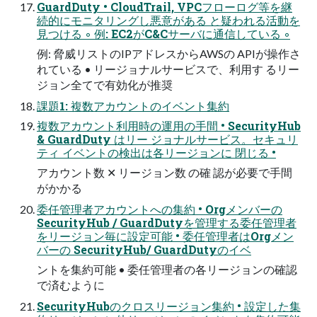
GuardDuty • CloudTrail, VPCフローログ等を継
続的にモニタリングし悪意がある と疑われる活動を
見つける ◦ 例: EC2がC&Cサーバに通信している ◦
例: 脅威リストのIPアドレスからAWSの APIが操作さ
れている • リージョナルサービスで、利用す るリー
ジョン全てで有効化が推奨
課題1: 複数アカウントのイベント集約
複数アカウント利用時の運用の手間 • SecurityHub
& GuardDuty はリー ジョナルサービス。セキュリ
ティ イベントの検出は各リージョンに 閉じる •
アカウント数 ✕ リージョン数 の確 認が必要で手間
がかかる
委任管理者アカウントへの集約 • Orgメンバーの
SecurityHub / GuardDutyを管理する委任管理者
をリージョン毎に設定可能 • 委任管理者はOrgメン
バーの SecurityHub/ GuardDutyのイベ
ントを集約可能 • 委任管理者の各リージョンの確認
で済むように
SecurityHubのクロスリージョン集約 • 設定した集