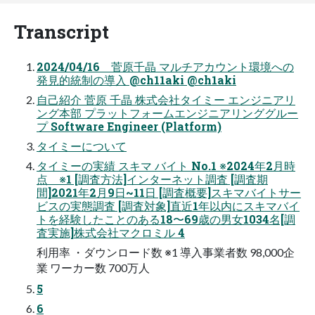
Transcript
2024/04/16 菅原千晶 マルチアカウント環境への
発見的統制の導入 @ch11aki @ch1aki
自己紹介 菅原 千晶 株式会社タイミー エンジニアリ
ング本部 プラットフォームエンジニアリンググルー
プ Software Engineer (Platform)
タイミーについて
タイミーの実績 スキマ バイト No.1 ※2024年2月時
点 ※1 [調査方法]インターネット調査 [調査期
間]2021年2月9日~11日 [調査概要]スキマバイトサー
ビスの実態調査 [調査対象]直近1年以内にスキマバイ
トを経験したことのある18〜69歳の男女1034名[調
査実施]株式会社マクロミル 4
利用率 ・ダウンロード数 ※1 導入事業者数 98,000企
業 ワーカー数 700万人
5
6