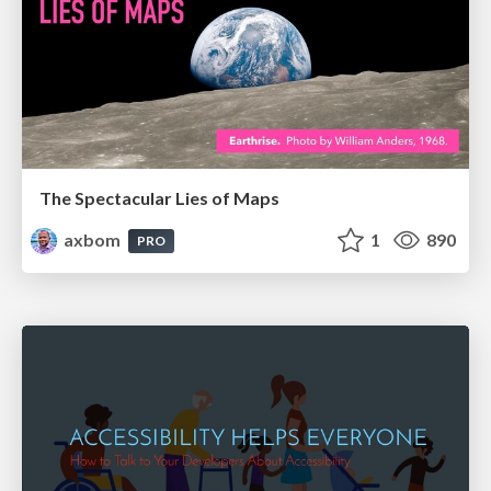
The Spectacular Lies of Maps
axbom
1
890
PRO