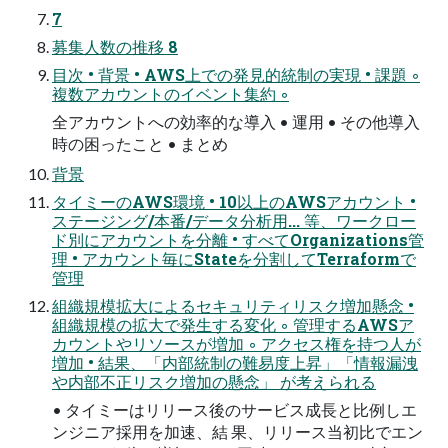
7
募集人数の推移 8
目次 • 背景 • AWS上での発見的統制の実現 • 課題 ◦
複数アカウントのイベント集約 ◦
全アカウントへの効率的な導入 • 運用 • その他導入
時の困ったこと • まとめ
背景
タイミーのAWS環境 • 10以上のAWSアカウント •
ステージング/本番/データ分析用... 等、ワークロー
ド別にアカウントを分離 • すべてOrganizations管
理 • アカウント毎にStateを分割してTerraformで
管理
組織規模拡大によるセキュリティリスク増加懸念 •
組織規模の拡大で発生する変化 ◦ 管理するAWSア
カウントやリソースが増加 ◦ アクセス権を持つ人が
増加 • 結果、「内部統制の難易度上昇」「情報漏洩
や内部不正リスク増加の懸念」 が考えられる
• タイミーはリリース後のサービス成長と比例しエ
ンジニア採用を加速、結 果、リリース当初比でエン