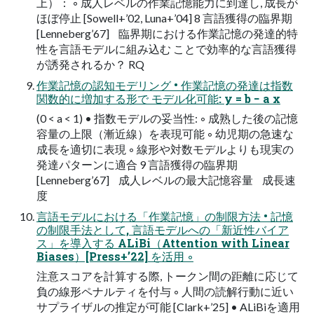
上）： ◦ 成⼈レベルの作業記憶能⼒に到達し, 成⻑が
ほぼ停⽌ [Sowell+’02, Luna+’04] 8 言語獲得の臨界期
[Lenneberg’67] 臨界期における作業記憶の発達的特
性を⾔語モデルに組み込む ことで効率的な⾔語獲得
が誘発されるか？ RQ
作業記憶の認知モデリング • 作業記憶の発達は指数
関数的に増加する形で モデル化可能: y = b − a x
(0 < a < 1) • 指数モデルの妥当性: ◦ 成熟した後の記憶
容量の上限（漸近線）を表現可能 ◦ 幼児期の急速な
成⻑を適切に表現 ◦ 線形や対数モデルよりも現実の
発達パターンに適合 9 言語獲得の臨界期
[Lenneberg’67] 成人レベルの最大記憶容量 成長速
度
⾔語モデルにおける「作業記憶」の制限⽅法 • 記憶
の制限⼿法として, ⾔語モデルへの「新近性バイア
ス」を導⼊する ALiBi（Attention with Linear
Biases）[Press+’22] を活⽤ ◦
注意スコアを計算する際, トークン間の距離に応じて
負の線形ペナルティを付与 ◦ ⼈間の読解⾏動に近い
サプライザルの推定が可能 [Clark+’25] • ALiBiを適⽤