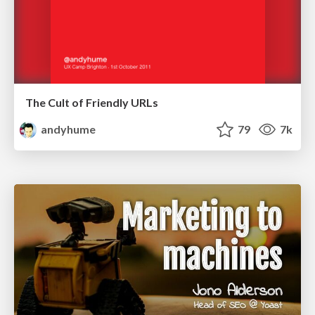
The Cult of Friendly URLs
andyhume
79
7k