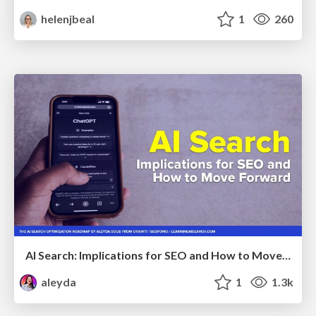
helenjbeal
1
260
AI Search: Implications for SEO and How to Move Forward - #ShenzhenSEOConference
aleyda
1
1.3k