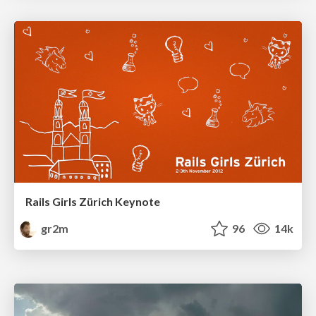
Rails Girls Zürich Keynote
gr2m
96
14k