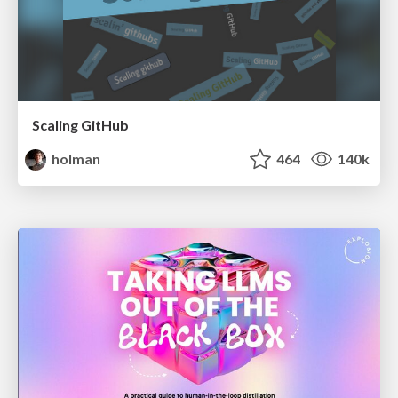
Scaling GitHub
holman
464
140k