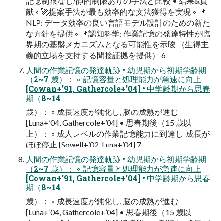
記憶制限なし/静的制限ありの⼿法と⽐較 • 結果&貢
献 ◦ 🚀提案⼿法が最も効率的な⽂法獲得を実現 ◦ 📌
NLP: データ効率の良い⾔語モデル設計のための新た
な⽅針を提供 ◦ 📌認知科学: 作業記憶の発達特性が臨
界期の基盤メカニズムとなる可能性を⽰唆 （⽣得主
義的⽴場を⽀持する間接証拠を提供） 6
⼈間の作業記憶の発達軌跡 • 幼児期から初期学齢期
（2~7 歳）： ◦ 記憶容量と処理能⼒が急速に向上
[Cowan+’91, Gathercole+’04] • 中学齢期から思春
期（8~14
歳）： ◦ 成⻑速度が鈍化し, 脳の成熟が進む
[Luna+’04, Gathercole+’04] • 思春期後（15 歳以
上）： ◦ 成⼈レベルの作業記憶能⼒に到達し, 成⻑が
ほぼ停⽌ [Sowell+’02, Luna+’04] 7
⼈間の作業記憶の発達軌跡 • 幼児期から初期学齢期
（2~7 歳）： ◦ 記憶容量と処理能⼒が急速に向上
[Cowan+’91, Gathercole+’04] • 中学齢期から思春
期（8~14
歳）： ◦ 成⻑速度が鈍化し, 脳の成熟が進む
[Luna+’04, Gathercole+’04] • 思春期後（15 歳以