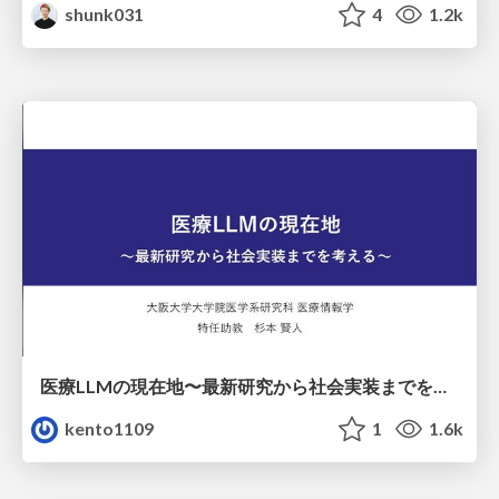
shunk031
4
1.2k
医療LLMの現在地〜最新研究から社会実装までを考える〜
kento1109
1
1.6k