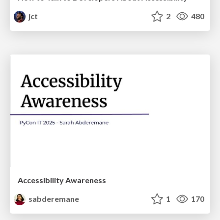
jct
2
480
Accessibility Awareness
sabderemane
1
170