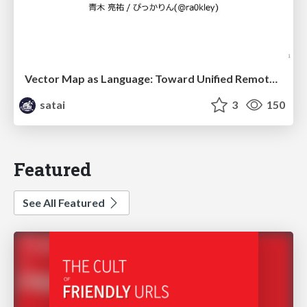
Vector Map as Language: Toward Unified Remote Sensing Vector Mapping
satai
3
150
Featured
See All Featured