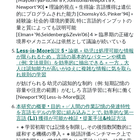
Newport’90] • 理論的視点 ◦ ⽣得論: ⾔語獲得は遺伝
的にプログラムされた能⼒ [Chomsky’65, Pinker’94] ◦
経験論: 社会的‧環境的要因, 特に⾔語的インプットの
量と質によっても説明可能
[Elman+’96,Seidenberg&Zevin’06] 4 ➢ 臨界期の正確な
境界やメカニズムは依然として議論が続いている
Less-is-More仮説 5 • 論拠 ◦ 幼児は処理可能な情報
が限られるため，⾔語の基本的なパターンや構造
（例: ⽂法規則）を効率的に抽出できる ◦ ⼀⽅，⼤
⼈は認知能⼒が⾼いがゆえに複雑な情報に気を取ら
れ規則の学習
が妨げられる 幼児の認知的な制約（例: 短期記憶の
容量や注意の範囲）がむしろ ⾔語学習に有利に働く
[Newport’90] Less-is-More仮説
本研究の概要 • ⽬的 ◦ ✅⼈間の作業記憶の発達特性
を⾔語モデルの学習に組み込みことで, 効率的な第⼀
⾔語 (L1) 獲得が可能か検証 • 提案⼿法&検証⽅法
◦ 🔸学習初期では記憶を制限し, その後指数関数的に
緩和する機構の導⼊ ◦ 🔸統語評価ベンチマーク上で