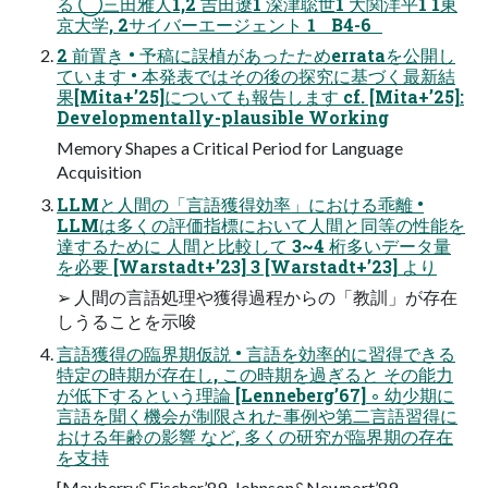
る ◯三⽥雅⼈1,2 吉⽥遼1 深津聡世1 ⼤関洋平1 1東
京⼤学, 2サイバーエージェント 1 B4-6
2 前置き • 予稿に誤植があったためerrataを公開し
ています • 本発表ではその後の探究に基づく最新結
果[Mita+’25]についても報告します cf. [Mita+’25]:
Developmentally-plausible Working
Memory Shapes a Critical Period for Language
Acquisition
LLMと⼈間の「⾔語獲得効率」における乖離 •
LLMは多くの評価指標において⼈間と同等の性能を
達するために ⼈間と⽐較して 3~4 桁多いデータ量
を必要 [Warstadt+’23] 3 [Warstadt+’23] より
➢ ⼈間の⾔語処理や獲得過程からの「教訓」が存在
しうることを⽰唆
⾔語獲得の臨界期仮説 • ⾔語を効率的に習得できる
特定の時期が存在し, この時期を過ぎると その能⼒
が低下するという理論 [Lenneberg’67] ◦ 幼少期に
⾔語を聞く機会が制限された事例や第⼆⾔語習得に
おける年齢の影響 など, 多くの研究が臨界期の存在
を⽀持
[Mayberry&Fischer’89, Johnson&Newport’89,