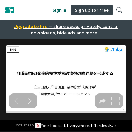
Sign in
Sign up for free
Upgrade to Pro
— share decks privately, control
downloads, hide ads and more …
·
Your Podcast. Everywhere. Effortlessly.
→
SPONSORED