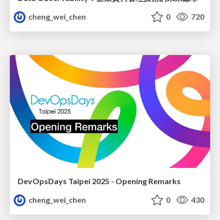
cheng_wei_chen
0
720
DevOpsDays Taipei 2025 - Opening Remarks
cheng_wei_chen
0
430