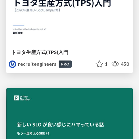
トヨタ⽣産⽅式(TPS)⼊⾨
recruitengineers
1
450
PRO