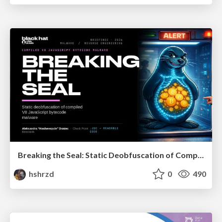
Breaking the Seal: Static Deobfuscation of Compiled V8 JavaScript Bytecode Malware
hshrzd
0
490