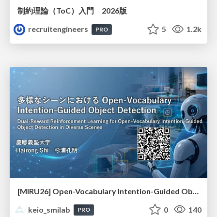
制約理論（ToC）入門 2026版
recruitengineers
5
1.2k
PRO
[MIRU26] Open-Vocabulary Intention-Guided Object Detection in Diverse Scenes
keio_smilab
0
140
PRO