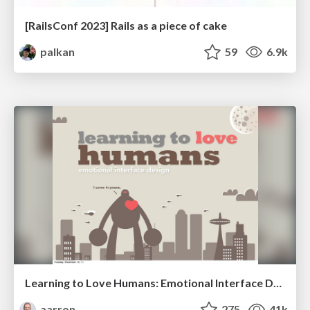
[RailsConf 2023] Rails as a piece of cake
palkan
59
6.9k
Learning to Love Humans: Emotional Interface Design
aarron
275
41k