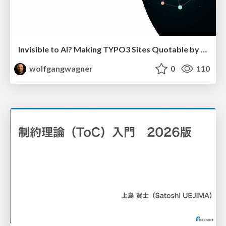
Invisible to AI? Making TYPO3 Sites Quotable by AI Search Systems
wolfgangwagner
0
110