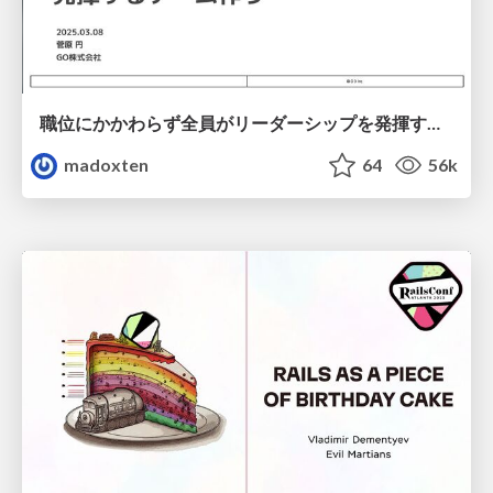
職位にかかわらず全員がリーダーシップを発揮するチーム作り / Building a team where everyone can demonstrate leadership regardless of position
madoxten
64
56k