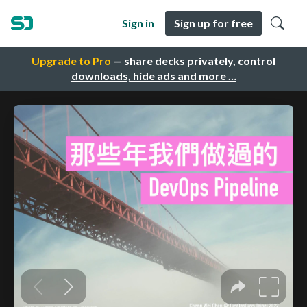
Sign in
Sign up for free
Upgrade to Pro
— share decks privately, control
downloads, hide ads and more …