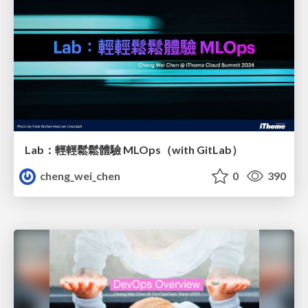
Lab：輕輕鬆鬆體驗 MLOps（with GitLab）
cheng_wei_chen
0
390