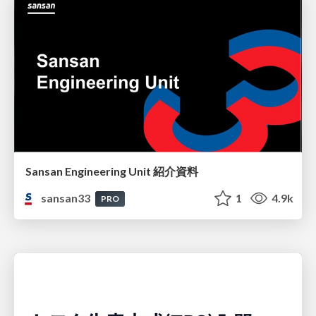
Sansan Engineering Unit 紹介資料
sansan33
1
4.9k
PRO