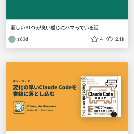
新しい SLO が良い感じにハマっている話
z63d
4
2.1k