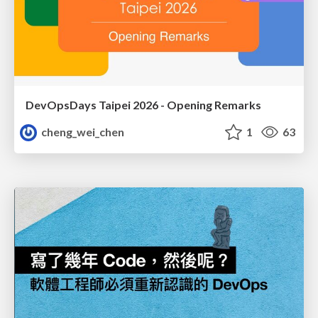
DevOpsDays Taipei 2026 - Opening Remarks
cheng_wei_chen
1
63