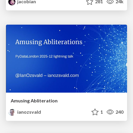
jacobian
281
24k
Amusing Abliteration
ianozsvald
1
240