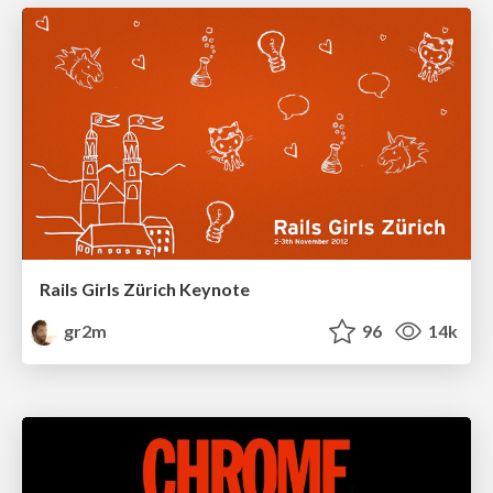
Rails Girls Zürich Keynote
gr2m
96
14k