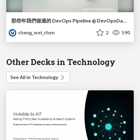
那些年我們做過的 DevOps Pipeline @ DevOpsDays Taipei 2023
cheng_wei_chen
2
590
Other Decks in Technology
See All in Technology