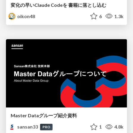
変化の早いClaude Codeを 書籍に落とし込む
oikon48
6
1.3k
Master Dataグループ紹介資料
sansan33
1
4.8k
PRO