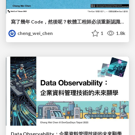
寫​了​幾年​ Code，​然後​呢？​軟體​工程師​必須重新​認識​的​ DevOps
cheng_wei_chen
1
1.8k
Data Observability：企業資料管理技術的未來顯學