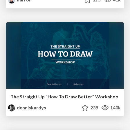
The Straight Up "How To Draw Better" Workshop
denniskardys
239
140k