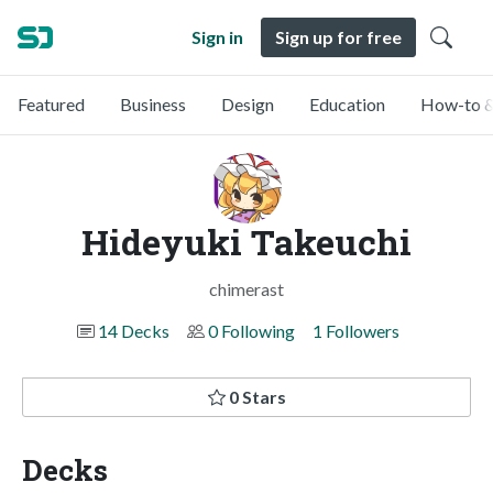
Sign in
Sign up for free
Featured
Business
Design
Education
How-to &
Hideyuki Takeuchi
chimerast
14 Decks
0 Following
1 Followers
0 Stars
Decks