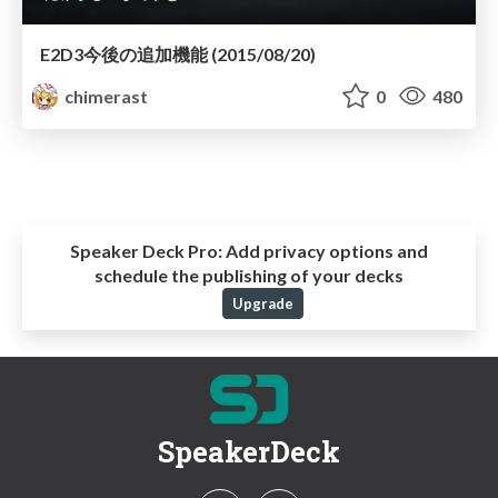
E2D3今後の追加機能 (2015/08/20)
chimerast
0
480
Speaker Deck Pro:
Add privacy options and
schedule the publishing of your decks
Upgrade
SpeakerDeck