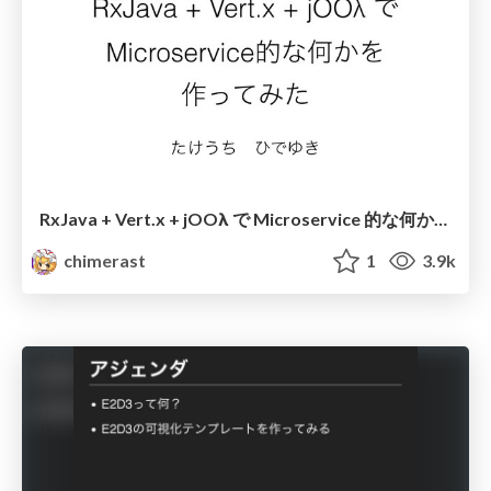
RxJava + Vert.x + jOOλ で Microservice 的な何かを作ってみた
chimerast
1
3.9k