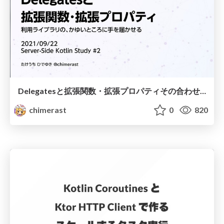
Delegatesと拡張関数・拡張プロパティその合わせ技
chimerast
0
820