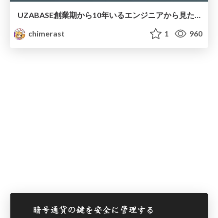
UZABASE創業期から10年いるエンジニアから見た「BtoB SaaSのUI/UXってなんだろう？」
chimerast
1
960