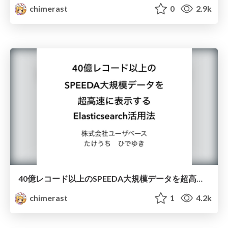
chimerast
0
2.9k
40億レコード以上のSPEEDA大規模データを超高速に表示するElasticsearch活用法
chimerast
1
4.2k