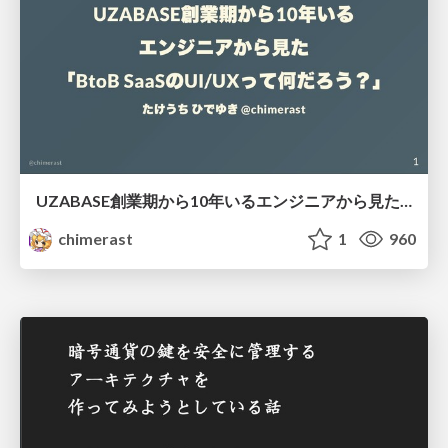
UZABASE創業期から10年いるエンジニアから見た「BtoB SaaSのUI/UXってなんだろう？」
chimerast
1
960