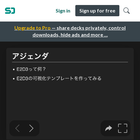
Sign in
Sign up for free
Upgrade to Pro
— share decks privately, control
downloads, hide ads and more …