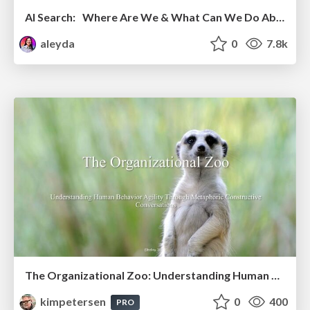
AI Search: Where Are We & What Can We Do About It?
aleyda
0
7.8k
The Organizational Zoo: Understanding Human Behavior Agility Through Metaphoric Constructive Conversations (based on the works of Arthur Shelley, Ph.D)
kimpetersen
0
400
PRO