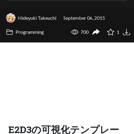
Hideyuki Takeuchi
September 06, 2015
Programming
700
1
E2D3の可視化テンプレー