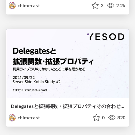
chimerast
3
2.2k
Delegatesと拡張関数・拡張プロパティその合わせ技
chimerast
0
820