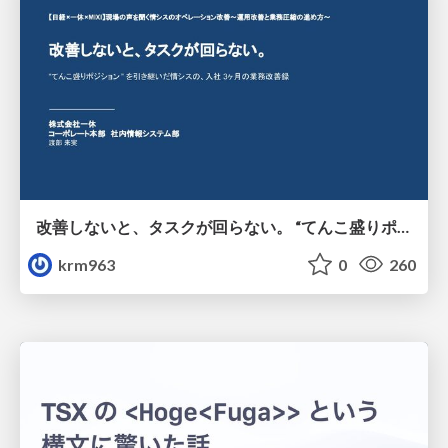
改善しないと、タスクが回らない。 “てんこ盛りポジション” を引き継いだ情シスの、入社3ヶ月の業務改善録
krm963
0
260