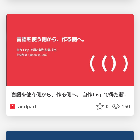
言語を使う側から、作る側へ。 自作 Lisp で得た新たな気づき。
andpad
0
150