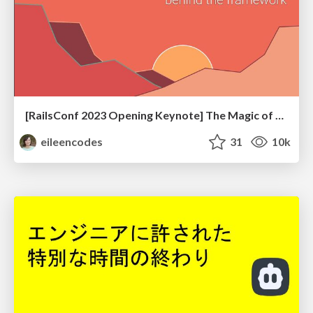
[RailsConf 2023 Opening Keynote] The Magic of Rails
eileencodes
31
10k