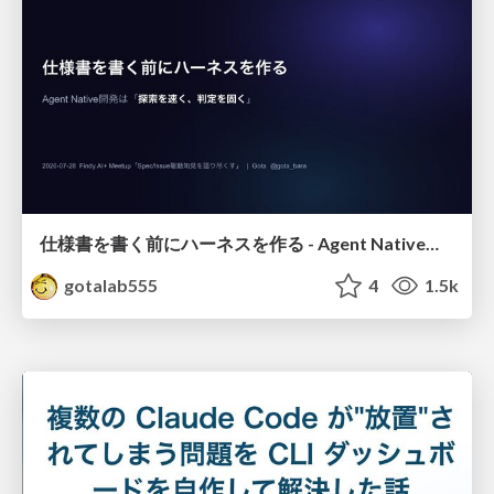
仕様書を書く前にハーネスを作る - Agent Native開発は「探索を速く、判定を固く」
gotalab555
4
1.5k