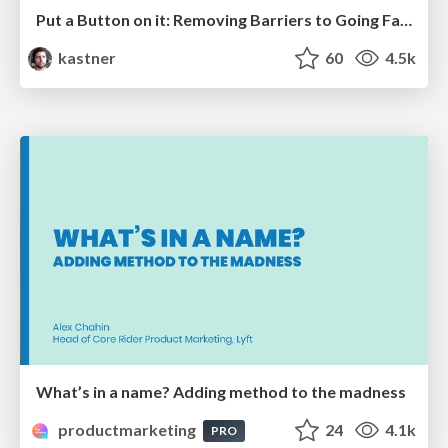
Put a Button on it: Removing Barriers to Going Fast.
kastner
60
4.5k
What’s in a name? Adding method to the madness
productmarketing
24
4.1k
PRO