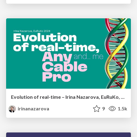
Evolution of real-time – Irina Nazarova, EuRuKo, 2024
irinanazarova
9
1.5k