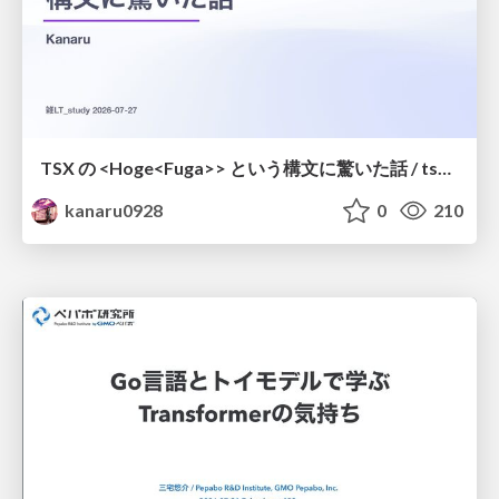
TSX の <Hoge<Fuga>> という構文に驚いた話 / tsx-type-argument-syntax
kanaru0928
0
210