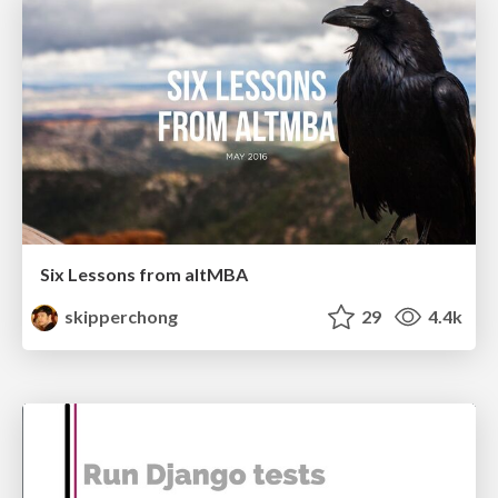
Six Lessons from altMBA
skipperchong
29
4.4k