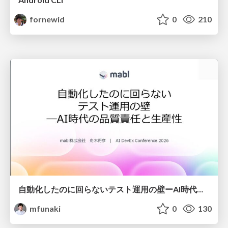
fornewid
0
210
自動化したのに回らないテスト運用の壁ーAI時代の品質責任と生産性
mfunaki
0
130