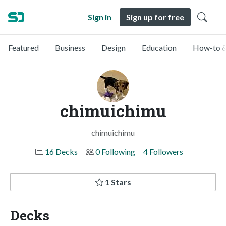
Sign in
Sign up for free
Featured
Business
Design
Education
How-to &
chimuichimu
chimuichimu
16 Decks
0 Following
4 Followers
1 Stars
Decks