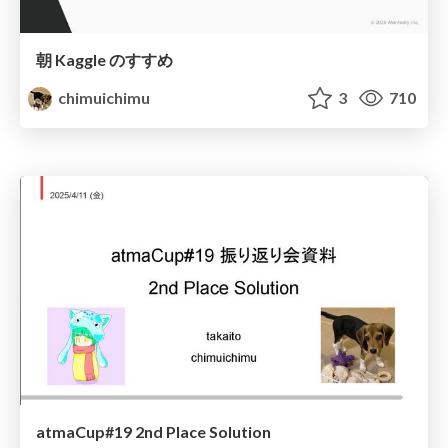
朝 Kaggle のすすめ
chimuichimu
3
710
atmaCup#19 2nd Place Solution