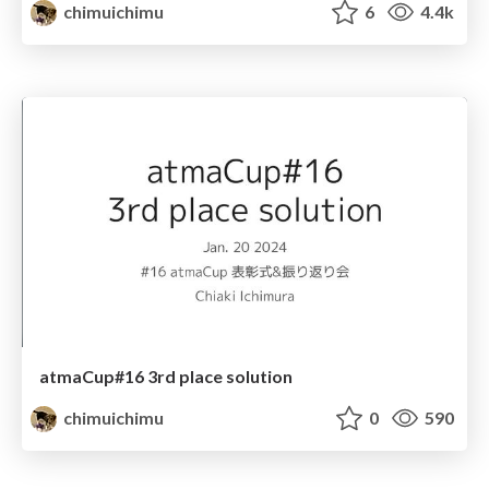
chimuichimu
6
4.4k
atmaCup#16 3rd place solution
chimuichimu
0
590