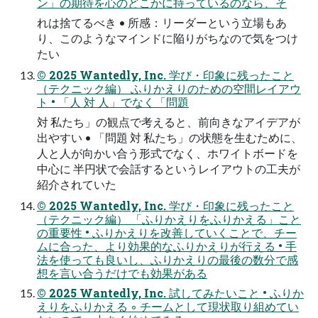
ン」の期待を心のどこかに持っているのなら、そ
れは捨てるべき • 所感：リーダーという立場もあ
り、このようなマインドに陥りがちなので気をつけ
たい
© 2025 Wantedly, Inc. 学び・印象に残ったこと
（テクニック編） ふりかえりのための空間レイアウ
ト • 「人 対 人」でなく「問題
対 私たち」の観点で考えると、前向きなアイデアが
出やすい • 「問題 対 私たち」の状態を生むために、
人と人が向かい合う形式でなく、ホワイトボードを
中心に 半円状で会話するというレイアウトの工夫が
紹介されていた
© 2025 Wantedly, Inc. 学び・印象に残ったこと
（テクニック編） 「ふりかえりをふりかえる」こと
の重要性 • ふりかえりを改善していくことで、チー
ムに合った、より効果的なふりかえりが行える • 手
法を使っても良いし、ふりかえりの最後の数分で感
想を言い合うだけでも効果がある
© 2025 Wantedly, Inc. 試してみたいこと • ふりか
えりをふりかえる ◦ チームとして現状取り組めてい