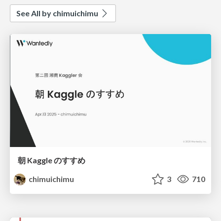
See All by chimuichimu
朝 Kaggle のすすめ
chimuichimu
3
710