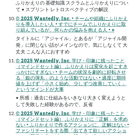
ふりかえりの 基礎知識 スクラムとふりかえりについ
て • スプリント レトロスペクティブの解説
© 2025 Wantedly, Inc. • チームや組織にふりかえ
りを導入したい人 • すでにチームでふりかえりに取
り組んでいるが、何らかの悩みを抱える人 • ※
タイトルに「アジャイル」とあるが「アジャイル開
発」に閉じない話がメインなので、気にしなくて 大
丈夫 こんな人におすすめ
© 2025 Wantedly, Inc. 学び・印象に残ったこと
（マインドセット編） ふりかえりは変化を起こすき
っかけにすぎない • チームの状況を劇的に好転させ
る「銀の弾丸」のような活動ではない • 過度に期待
値を上げず「小さく始め、少しずつ改善していく」
というマインドが大事
• 所感：過去に仕組みをいきなり大きく変えようと
して失敗した経験があるので、反省
© 2025 Wantedly, Inc. 学び・印象に残ったこと
（マインドセット編） ふりかえりに「正解」を求め
ない • ふりかえりで作るアクションに、正解はない •
ファシリテートをする際「出てきて欲しいアクショ