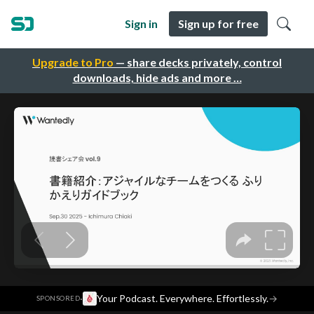
Sign in
Sign up for free
Upgrade to Pro
— share decks privately, control
downloads, hide ads and more …
·
Your Podcast. Everywhere. Effortlessly.
→
SPONSORED