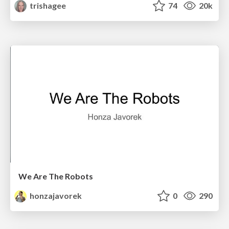
trishagee
74
20k
We Are The Robots
honzajavorek
0
290