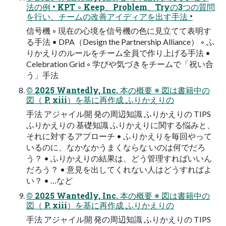
法の例 • KPT ◦ Keep、Problem、Tryの3つの質問
を行い、チームの改善アイディアを出す手法 •
信号機 ◦ 現在の心境を信号機の色に見立てて表明す
る手法 • DPA（Design the Partnership Alliance） ◦ ふ
りかえりのルールをチーム全員で作り上げる手法 •
Celebration Grid ◦ 学びや気づきをチームで「祝い合
う」手法
© 2025 Wantedly, Inc. 本の概要 ※ 図は書籍中の
図（ P. xiii）を基に再作成 ふりかえりの
手法 アジャイル開 発の周辺知識 ふりかえりの TIPS
ふりかえりの 基礎知識 ふりかえりに関する悩みと、
それに対するアプローチ • ふりかえりを毎回やって
いるのに、なかなかうまくならな いのは何でだろ
う？ • ふりかえりの結果は、どう管理すればいいん
だろう？ • 意見を出してくれない人はどうすればよ
い？ • …など
© 2025 Wantedly, Inc. 本の概要 ※ 図は書籍中の
図（ P. xiii）を基に再作成 ふりかえりの
手法 アジャイル開 発の周辺知識 ふりかえりの TIPS