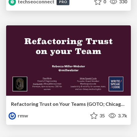
techseoconnect
0
330
PRO
Refactoring Trust on Your Teams (GOTO; Chicago 2020)
rmw
35
3.7k