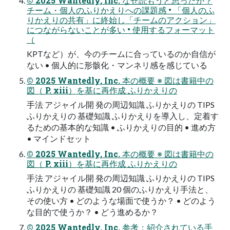
© 2025 Wantedly, Inc. なぜ読もうと思ったか？
チーム・個人のふりかえりへの課題感 • 「個人のふ
りかえりの共有」に終始し「チームのアクション」
につながらないことが多い • 使用するフォーマット
（
KPTなど）が、今のチームに合っているのか自信が
ない • 個人的に形骸化・マンネリ感を感じている
© 2025 Wantedly, Inc. 本の概要 ※ 図は書籍中の
図（ P. xiii）を基に再作成 ふりかえりの
手法 アジャイル開 発の周辺知識 ふりかえりの TIPS
ふりかえりの 基礎知識 ふりかえりを導入し、定着す
るための基本的な知識 • ふりかえりの目的 • 進め方
• マインドセット
© 2025 Wantedly, Inc. 本の概要 ※ 図は書籍中の
図（ P. xiii）を基に再作成 ふりかえりの
手法 アジャイル開 発の周辺知識 ふりかえりの TIPS
ふりかえりの 基礎知識 20 個のふりかえり手法と、
その使い方 • どのような場面で使うか？ • どのよう
な目的で使うか？ • どう進めるか？
© 2025 Wantedly, Inc. 参考：紹介されている手