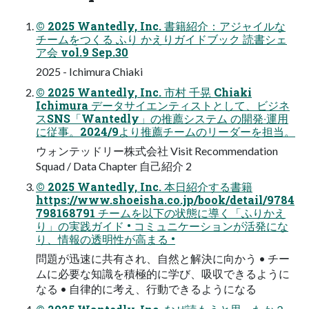
© 2025 Wantedly, Inc. 書籍紹介：アジャイルな
チームをつくる ふり かえりガイドブック 読書シェ
ア会 vol.9 Sep.30
2025 - Ichimura Chiaki
© 2025 Wantedly, Inc. 市村 千晃 Chiaki
Ichimura データサイエンティストとして、ビジネ
スSNS「Wantedly」の推薦システム の開発‧運⽤
に従事。2024/9より推薦チームのリーダーを担当。
ウォンテッドリー株式会社 Visit Recommendation
Squad / Data Chapter 自己紹介 2
© 2025 Wantedly, Inc. 本日紹介する書籍
https://www.shoeisha.co.jp/book/detail/9784
798168791 チームを以下の状態に導く「ふりかえ
り」の実践ガイド • コミュニケーションが活発にな
り、情報の透明性が高まる •
問題が迅速に共有され、自然と解決に向かう • チー
ムに必要な知識を積極的に学び、吸収できるように
なる • 自律的に考え、行動できるようになる