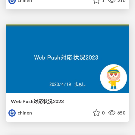
chinen
1
210
Web Push対応状況2023
chinen
0
650