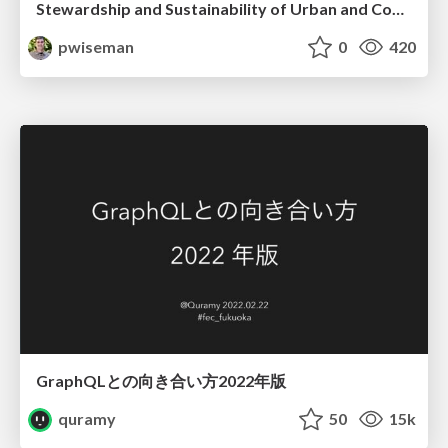
Stewardship and Sustainability of Urban and Community Forests
pwiseman
0
420
GraphQLとの向き合い方2022年版
quramy
50
15k