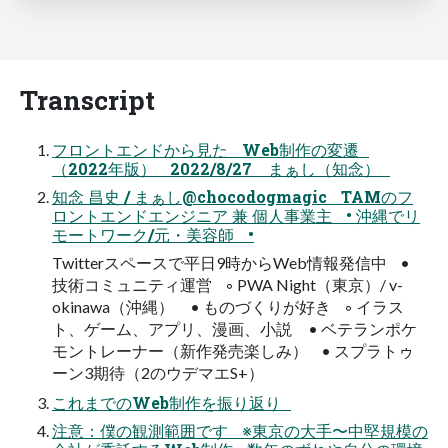
Transcript
フロントエンドから見た Web制作の変遷
（2022年版） 2022/8/27 まぁし（知念）
知念 昌史 / まぁし@chocodogmagic TAMのフ
ロントエンドエンジニア 兼 個人事業主 • 沖縄でリ
モートワーク/元・美容師 •
Twitterスペースで平日9時からWeb情報発信中 •
技術コミュニティ運営 ◦ PWA Night（東京）/ v-
okinawa（沖縄） • ものづくりが好き ◦ イラス
ト、ゲーム、アプリ、漫画、小説 • ベテランポケ
モントレーナー（新作発売楽しみ） • スプラトゥ
ーン3期待（2のウデマエS+）
これまでのWeb制作を振り返り
注意：僕の観測範囲です ※東京の大手〜中堅規模の