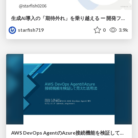
生成AI導入の「期待外れ」を乗り越える ー 開発フロー改革が目指す、真の組織変革
starfish719
0
3.9k
AWS DevOps AgentのAzure接続機能を検証して見えた活用法／Use Cases Verified for the AWS DevOps Agent's Azure Connectivity Feature