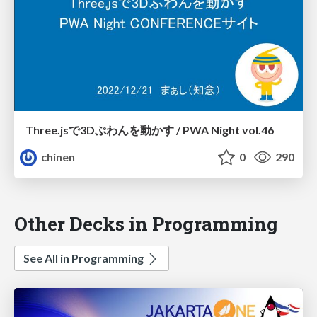
Three.jsで3Dぷわんを動かす / PWA Night vol.46
chinen
0
290
Other Decks in Programming
See All in Programming