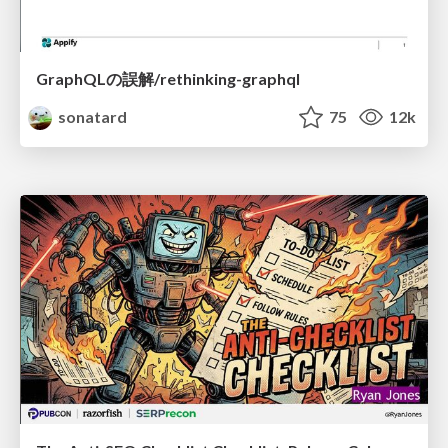
GraphQLの誤解/rethinking-graphql
sonatard
75
12k