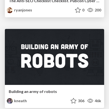
The Anti-SEO Checklist Checklist. Pubcon Cyber Week
ryanjones
0
200
Building an army of robots
kneath
306
46k