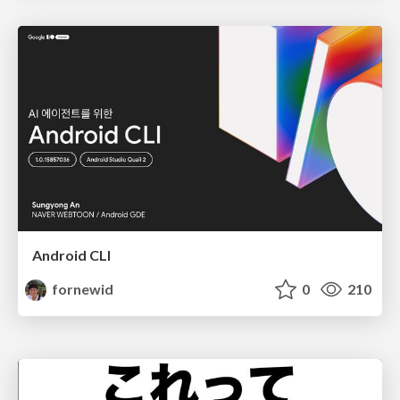
Android CLI
fornewid
0
210