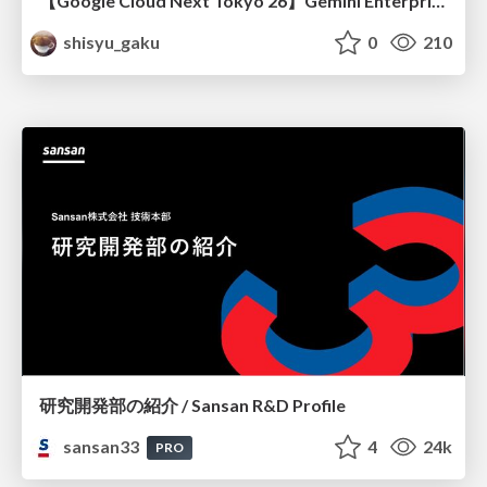
【Google Cloud Next Tokyo'26】Gemini Enterprise と Oracle AI Database で実現する、 業務データ活用を実現する AI エージェント実装
shisyu_gaku
0
210
研究開発部の紹介 / Sansan R&D Profile
sansan33
4
24k
PRO