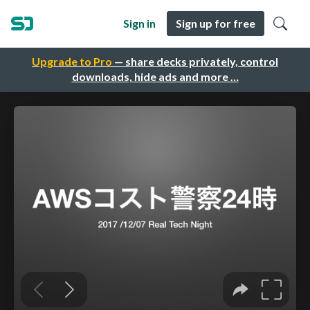
Sign in
Sign up for free
Upgrade to Pro
— share decks privately, control
downloads, hide ads and more …