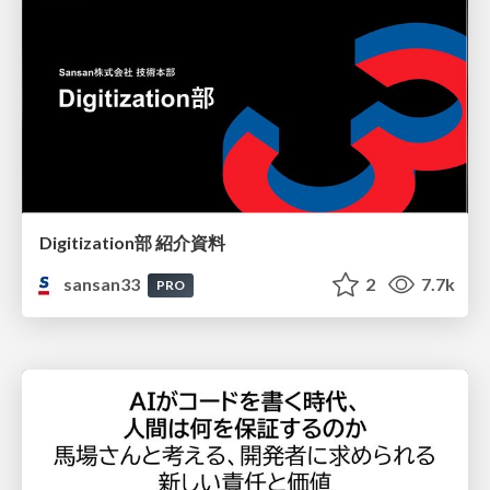
Digitization部 紹介資料
sansan33
2
7.7k
PRO