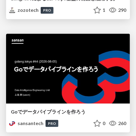
zozotech
1
290
PRO
Goでデータパイプラインを作ろう
sansantech
0
260
PRO