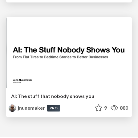
AI: The stuff that nobody shows you
jnunemaker
9
880
PRO