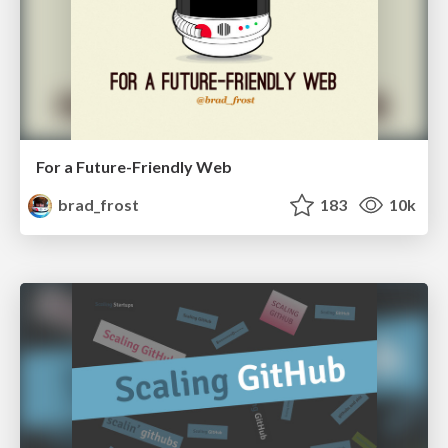
For a Future-Friendly Web
brad_frost
183
10k