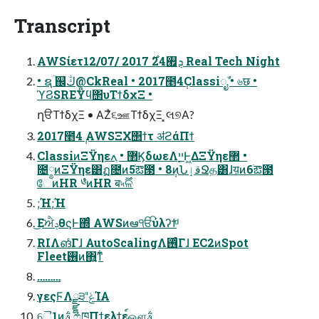
Transcript
AWSίετܯ࡯24࣌ 2017 /12/07 Real Tech Night
• ຊؒ ஌ڭ@CkReal • 2017೥4݄Classiೖࣾ • ৬छ •
ϓϨSRE݉Ϋϥ΢υΤϯδχΞ •
ղੳΤϯδχΞ • ΑΖͣ૬ஊΤϯδχΞ ͓લ୭Α?
2017೥4݄ AWSΞΧ΢ϯτ ॳϩάΠϯ
ClassiͷΞΫηε܏޲ • ֶߍϏδωεΛ࣮ײͰ͖ΔΞΫηε܏޲ •
೔༵ͷΞΫηε͸ฏ೔ͷ5ׂఔ౓ • 8݄ͷՆقٳՋத͸ɺय़ͷ6ׂఔ౓
ேͷHR ༦ํͷHR ब৸࣌ؒଳ
;Ή;Ή
͜ΕਐݚθϛͰ΍ͬͨ AWSͷఆੴύλʔϯͩ
RIΛങͬͨΓɺ AutoScalingΛ࢖ͬͨΓɺ EC2ͷSpot
Fleet࢖͏ͷ΋͍͍ͳ͋
………
γεςϜΛྫྷ੩ʹݟͭΊΑ͏
ୈ1ͷࣄ݅ ෆཁΠϯελϯε์ஔࣄ݅