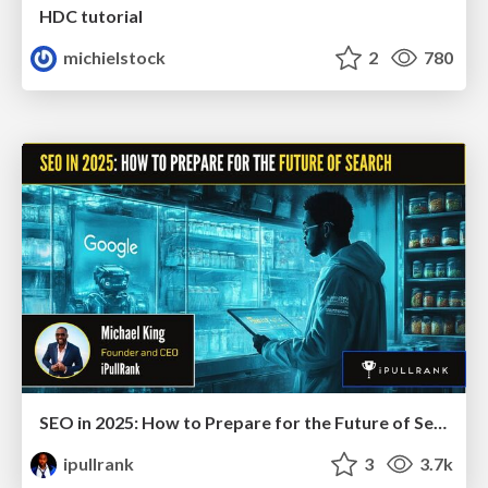
HDC tutorial
michielstock
2
780
SEO in 2025: How to Prepare for the Future of Search
ipullrank
3
3.7k