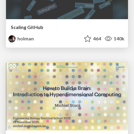
Scaling GitHub
holman
464
140k