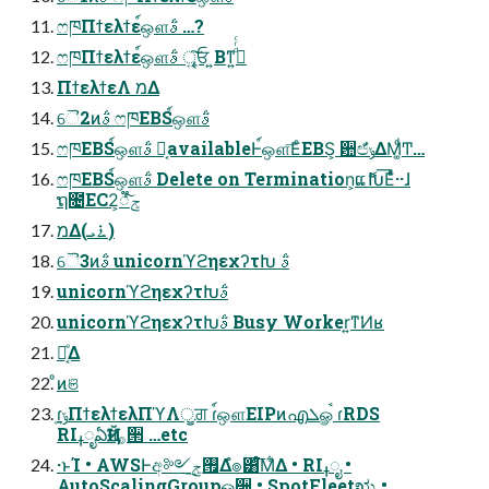
ෆཁΠϯελϯε์ஔࣄ݅ …?
ෆཁΠϯελϯε์ஔࣄ݅ ৄ͍͠ਓ ͍Βͳ͍ࢠͩͬͨ
ΠϯελϯεΛ מΔ
ୈ2ͷࣄ݅ ෆཁEBS์ஔࣄ݅
ෆཁEBS์ஔࣄ݅ Կ͔availableͰ์ஔ͞ΕͨEBS͕ ਺ඦݸ͋ΔΜ͚ͩͲ…
ෆཁEBS์ஔࣄ݅ Delete on Termination͕ແޮԽ͞Εͯͨ··ɺ
ຖ೔EC2͕૿ݮͯͨ͠
מΔ(࠶ܝ)
ୈ3ͷࣄ݅ unicornϓϩηεχʔτԽ ࣄ݅
unicornϓϩηεχʔτԽࣄ݅
unicornϓϩηεχʔτԽࣄ݅ Busy Worker͍ͳ͘Ͷʁ
ಇ͔ͤΔ
ͦͷଞ
ɾݹ͍ΠϯελϯελΠϓΛॗਗ਼ ɾ์ஔEIPͷഎܠௐࠪ ɾRDS
RIߪೖఏҊॻ࡞੒ …etc
·ͱΊ • AWSͰඅ༻࡟ݮ͢Δํ๏͸ͨ͘͞Μ͋Δ • RIߪೖ •
AutoScalingGroupௐ੔ • SpotFleetಋೖ •