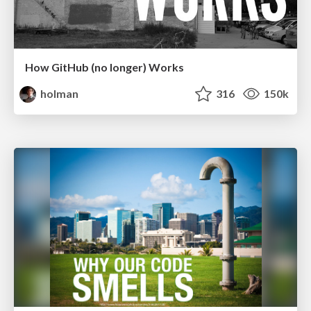
How GitHub (no longer) Works
holman
316
150k