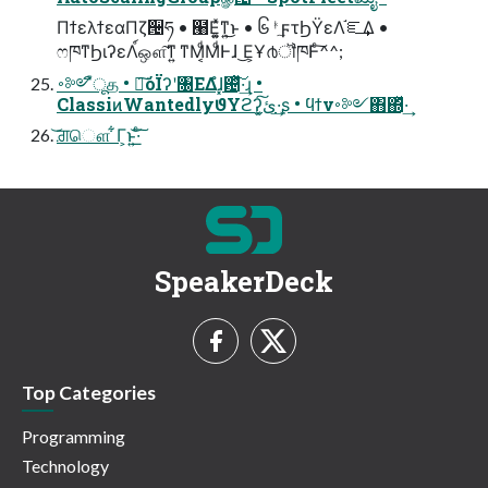
ΠϯελϯεαΠζ੔ཧ • ๨Ε͍͚ͯͳ͍͜ͱ • ၆ᛌͯ͠ϝτϦΫεΛ֬ೝ͢Δ •
ෆཁͳϦιʔεΛ์ஔ͠ͳ͍ ͳΜ͔ͩΜͩͰɺ ͜Ε͕Ұ൪ॏཁͰͨ͠^^;
࠾༻ืूத • ༏͘͠όΪʔʹ৐ΕΔํɺ͓଴ͪͯ͠·͢ɻ •
ClassiͷWantedlyϑΥϩʔ͓ئ͍͠·͢ʂ • ϥϯν࠾༻΋΍ͬͯ·͢
͝ਗ਼ௌ ͋Γ͕ͱ͏͍͟͝·ͨ͠
SpeakerDeck
Top Categories
Programming
Technology