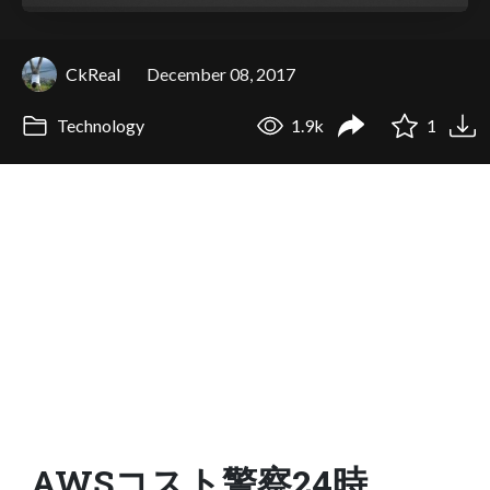
CkReal
December 08, 2017
Technology
1.9k
1
AWSコスト警察24時