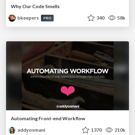
Why Our Code Smells
bkeepers
340
58k
PRO
Automating Front-end Workflow
addyosmani
1370
210k