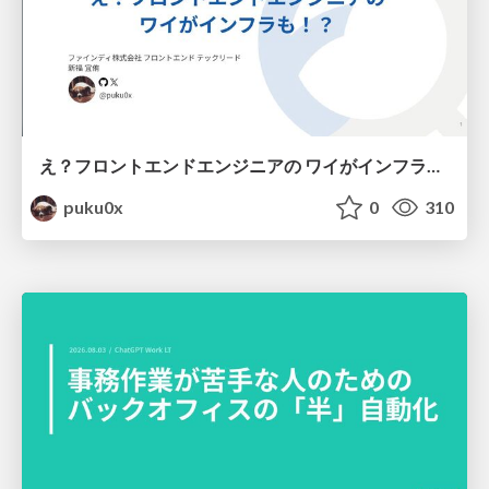
え？フロントエンドエンジニアの ワイがインフラも！？
puku0x
0
310