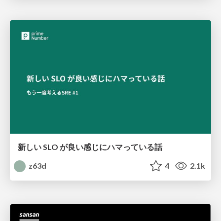
新しい SLO が良い感じにハマっている話
z63d
4
2.1k