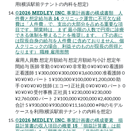
⽤(横浜駅前テナントの内科を想定)
©2026 MEDLEY, INC. 事業計画書の構成書類 ⼈
件費と想定給与表 14 クリニック運営に不可⽋な経
費は「⼈件費」で、⽀出の⼤部分を占める重要な項
⽬です。開業時は、まず 最⼩限の⼈数で円滑に診療
できる体制を整えることを推奨します。（下の表に
は院⻑⾃⾝の給与を⼈件費 に含めておりません。個
⼈クリニックの場合、利益そのものが院⻑の所得と
なります） 職種 雇⽤形態
雇⽤⼈員数 想定⽉額給与 想定⽉額給与⼩計 想定年
間給与 医師 常勤 0 ¥0 ¥0 ¥0 ⾮常勤 0 ¥0 ¥0 ¥0 看護師
正看護師 1 ¥300,000 ¥300,000 ¥3,600,000 准看護師 0
¥0 ¥0 ¥0 パート 1 ¥100,000 ¥100,000 ¥1,200,000 助
⼿ 0 ¥0 ¥0 ¥0 技師 (エコー) 正社員 0 ¥0 ¥0 ¥0 パート 0
¥0 ¥0 ¥0 受付事務 正社員 1 ¥230,000 ¥230,000
¥2,760,000 パート 2 ¥100,000 ¥200,000 ¥2,400,000
合計 5 ¥930,000 ¥930,000 ¥11,160,000 ※P8のモデル
ケースを利⽤(横浜駅前テナントの内科を想定)
©2026 MEDLEY, INC. 事業計画書の構成要素 損
益計算書の収⼊項⽬の概要 15 「損益計算書」は前