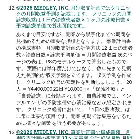
©2026 MEDLEY, INC. ⽉別収⽀計画ではクリニッ
クの⽉間収益予測を記載します。 クリニックの⽉間
診療収益は１⽇の診療患者数 × １ヶ⽉の診療⽇数 ×
平均診療単価 で算出可能です。
あくまで⽬安ですが、開業から黒字化までの期間を
⾒極めるための重要な指標となります。 事業計画書
の構成書類 ⽉別収⽀計画の計算⽅法 12 １⽇の患者
数 × 診療⽇数 × 診療平均単価 ＝ ⽉間診療収益 次のペ
ージの表は、P8のモデルケースで算出したもので
す。 実際には単年度だけではなく、数年先まで⾒据
えた⻑期的な収⽀予測を⽴てます。 収⽀予測を作成
し、クリニック経営の安定性を判断しましょう。 20
⼈ ＝ ¥4,400,000 22⽇ ¥10,000 × × 「保険診療」と
「⾃費診療」に分類さ れます。⾃費診療では、イン
フルエン ザの予防接種や点滴治療などが想定さ れま
す。 クリニック経営において、「1⽇の患 者数」は
⾮常に重要な項⽬です。開業 初期では集患をするた
めに様々な施策 を⾏う必要があります。
©2026 MEDLEY, INC. 事業計画書の構成書類 ⽉
別収⽀計画の想定表 13 外来患者 合計 経過⽉数 ⽉間