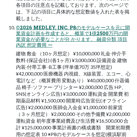
各項⽬の注意点を記載しております。次のページで
は、下 記の項⽬に具体的な想定数値を⼊れた表を掲
載しました。
©2026 MEDLEY, INC. P8のモデルケースを元に開
業資⾦計画を作成すると、概算で1億2500万円の開
業資⾦が必要なことが分 かります。 融資分類 項⽬
内訳 想定費⽤ ー
建物 敷⾦ （10ヶ⽉想定） ¥10,000,000 礼⾦‧仲介⼿
数料‧(保証会社) (各1ヶ⽉) ¥3,000,000 設備資⾦ 建物
内装‧付帯⼯事 ‧B⼯事 (坪単価70万 35坪想定)
¥42,000,000 医療機器 内視鏡、X線装置、エコー、⼼
電計など （概算費⽤ 変動あり） ¥40,000,000 什器備
品 椅⼦‧ソファー‧プリンター ¥2,000,000 広告 HP、
SNS(オンライン広告) ¥3,000,000 運転資⾦ 開業費 初
期薬品材料 ¥1,500,000 開業時広告宣伝(オフライン
広告) ¥2,000,000 医師会⼊会⾦ ¥1,000,000 前家賃
（３ヶ⽉想定） ¥2,000,000 その他予備費 ¥2,000,000
運転資⾦ 初年度事業経費及び⽣活費 ¥16,500,000 合
計 ¥125,000,000 事業計画書の構成書類 開業初期費
⽤の想定表 10 ※P8のモデルケースを想定(横浜駅前