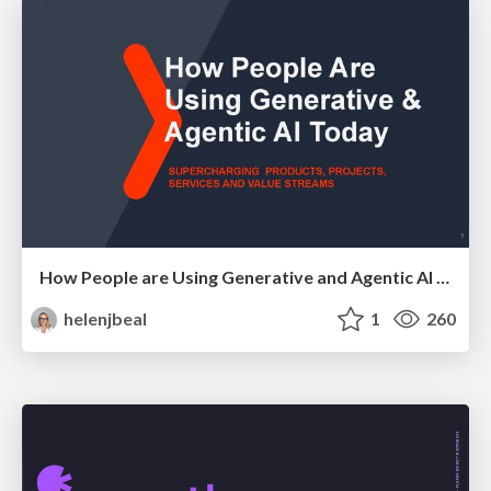
How People are Using Generative and Agentic AI to Supercharge Their Products, Projects, Services and Value Streams Today
helenjbeal
1
260