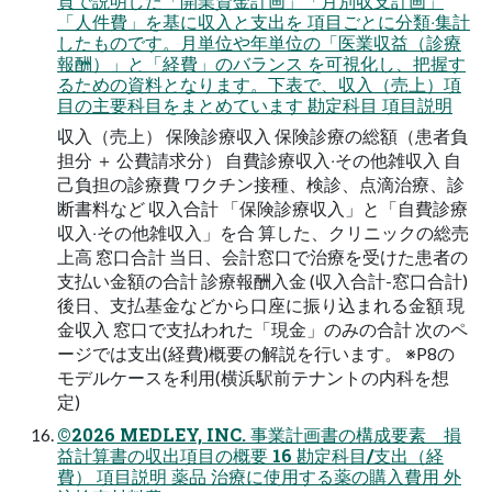
⾴で説明した「開業資⾦計画」「⽉別収⽀計画」
「⼈件費」を基に収⼊と⽀出を 項⽬ごとに分類‧集計
したものです。⽉単位や年単位の「医業収益（診療
報酬）」と「経費」のバランス を可視化し、把握す
るための資料となります。下表で、収⼊（売上）項
⽬の主要科⽬をまとめています 勘定科⽬ 項⽬説明
収⼊（売上） 保険診療収⼊ 保険診療の総額（患者負
担分 ＋ 公費請求分） ⾃費診療収⼊‧その他雑収⼊ ⾃
⼰負担の診療費 ワクチン接種、検診、点滴治療、診
断書料など 収⼊合計 「保険診療収⼊」と「⾃費診療
収⼊‧その他雑収⼊」を合 算した、クリニックの総売
上⾼ 窓⼝合計 当⽇、会計窓⼝で治療を受けた患者の
⽀払い⾦額の合計 診療報酬⼊⾦ (収⼊合計-窓⼝合計)
後⽇、⽀払基⾦などから⼝座に振り込まれる⾦額 現
⾦収⼊ 窓⼝で⽀払われた「現⾦」のみの合計 次のペ
ージでは⽀出(経費)概要の解説を⾏います。 ※P8の
モデルケースを利⽤(横浜駅前テナントの内科を想
定)
©2026 MEDLEY, INC. 事業計画書の構成要素 損
益計算書の収出項⽬の概要 16 勘定科⽬/⽀出（経
費） 項⽬説明 薬品 治療に使⽤する薬の購⼊費⽤ 外