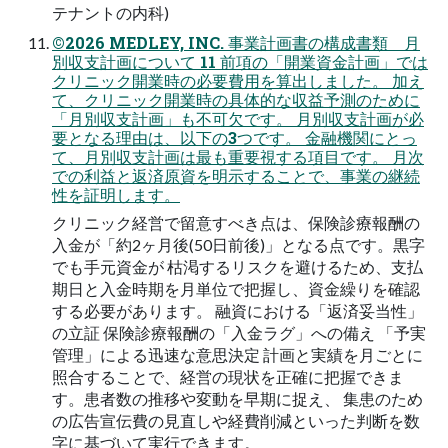
テナントの内科)
©2026 MEDLEY, INC. 事業計画書の構成書類 ⽉
別収⽀計画について 11 前項の「開業資⾦計画」では
クリニック開業時の必要費⽤を算出しました。 加え
て、クリニック開業時の具体的な収益予測のために
「⽉別収⽀計画」も不可⽋です。 ⽉別収⽀計画が必
要となる理由は、以下の3つです。 ⾦融機関にとっ
て、⽉別収⽀計画は最も重要視する項⽬です。 ⽉次
での利益と返済原資を明⽰することで、事業の継続
性を証明します。
クリニック経営で留意すべき点は、保険診療報酬の
⼊⾦が「約2ヶ⽉後(50⽇前後)」となる点です。黒字
でも⼿元資⾦が 枯渇するリスクを避けるため、⽀払
期⽇と⼊⾦時期を⽉単位で把握し、資⾦繰りを確認
する必要があります。 融資における「返済妥当性」
の⽴証 保険診療報酬の「⼊⾦ラグ」への備え 「予実
管理」による迅速な意思決定 計画と実績を⽉ごとに
照合することで、経営の現状を正確に把握できま
す。患者数の推移や変動を早期に捉え、 集患のため
の広告宣伝費の⾒直しや経費削減といった判断を数
字に基づいて実⾏できます。