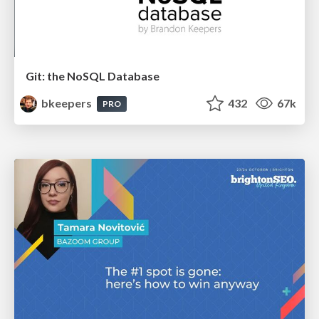
Git: the NoSQL Database
bkeepers
432
67k
PRO