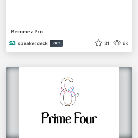
Become a Pro
speakerdeck
31
6k
PRO