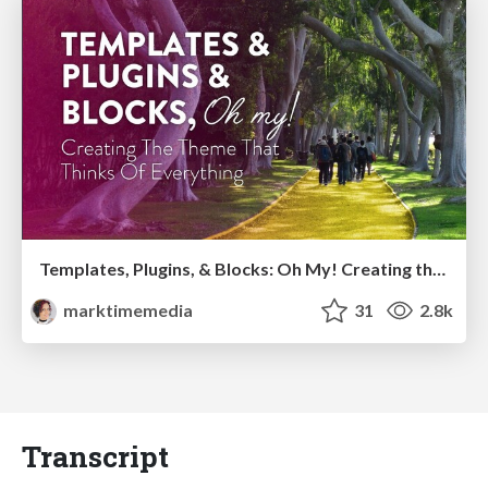
Templates, Plugins, & Blocks: Oh My! Creating the theme that thinks of everything
marktimemedia
31
2.8k
Transcript