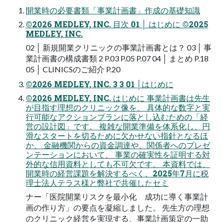
開業時の必要書類「事業計画書」作成の基礎知識
©2026 MEDLEY, INC. ⽬次 01 │ はじめに ©2025
MEDLEY, INC.
02 │ 新規開業クリニックの事業計画書とは？ 03 │ 事
業計画書の構成書類 2 P.03 P.05 P.07 04 │ まとめ P.18
05 │ CLINICSのご紹介 P.20
©2026 MEDLEY, INC. 3 3 01 │はじめに
©2026 MEDLEY, INC. はじめに 事業計画書は先⽣
が⽬指す理想のクリニック像を、 具体的な数字と実
⾏可能なアクションプランに落とし込むための「経
営の設計図」です。 複雑な開業準備を体系化し、円
滑なスタートを切るために⽋かせない指針となるほ
か、 ⾦融機関からの資⾦調達や、関係者へのプレゼ
ンテーションにおいて、 事業の確実性を証明する対
外的な信⽤資料としても不可⽋です。 本資料では、
開業時の経営課題を解決するべく、2025年7⽉に税
理⼠法⼈テラス様と弊社で共催したセミ
ナー「医院開業リスクを最⼩化 成功に導く事業計
画の作り⽅」の要点を凝縮しました。 先⽣⽅の理想
のクリニック経営を実現する、事業計画策定の⼀助