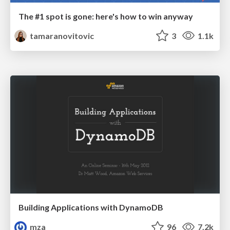
The #1 spot is gone: here's how to win anyway
tamaranovitovic
3
1.1k
Building Applications with DynamoDB
mza
96
7.2k