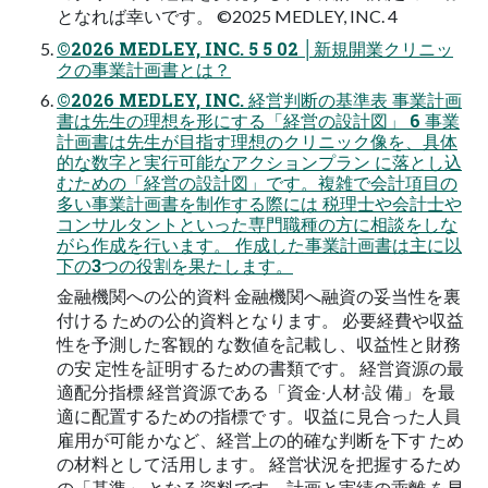
となれば幸いです。 ©2025 MEDLEY, INC. 4
©2026 MEDLEY, INC. 5 5 02 │新規開業クリニッ
クの事業計画書とは？
©2026 MEDLEY, INC. 経営判断の基準表 事業計画
書は先⽣の理想を形にする「経営の設計図」 6 事業
計画書は先⽣が⽬指す理想のクリニック像を、具体
的な数字と実⾏可能なアクションプラン に落とし込
むための「経営の設計図」です。複雑で会計項⽬の
多い事業計画書を制作する際には 税理⼠や会計⼠や
コンサルタントといった専⾨職種の⽅に相談をしな
がら作成を⾏います。 作成した事業計画書は主に以
下の3つの役割を果たします。
⾦融機関への公的資料 ⾦融機関へ融資の妥当性を裏
付ける ための公的資料となります。 必要経費や収益
性を予測した客観的 な数値を記載し、収益性と財務
の安 定性を証明するための書類です。 経営資源の最
適配分指標 経営資源である「資⾦‧⼈材‧設 備」を最
適に配置するための指標で す。収益に⾒合った⼈員
雇⽤が可能 かなど、経営上の的確な判断を下す ため
の材料として活⽤します。 経営状況を把握するため
の「基準」 となる資料です。計画と実績の乖離 を早