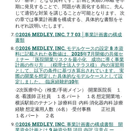
期に発⾒することで、問題が表 ⾯化する前に、先ん
じて適切な対策 を講じることが可能となります。 次
の章では事業計画書を構成する、具体的な書類をそ
れぞれ説明いたします。
©2026 MEDLEY, INC. 7 7 03 │事業計画書の構成
書類
©2026 MEDLEY, INC. モデルケースの設定 8 本資
料に記載された各数値は、2025年7⽉開催の共催セ
ミナー 「医院開業リスクを最⼩化 成功に導く事業
計画の作り⽅」（税理⼠法⼈テラス様） 内の演習⽤
として、以下の条件に基づき算出されています。 実
際の開業を想定した具体的なモデルケースとして設
定しました。 ‧臨床経験約10年
‧2次医療中⼼（検査/⼿術メイン） ‧開業医院⻑ １
名 ‧看護師 正社員 １名 パート １名 想定開業地 ‧
横浜駅前のテナント 診療科⽬ ‧内科‧消化器内科 診療
経験 想定雇⽤⼈数（6名） ‧受付事務 正社員
１名 パート ２名
©2026 MEDLEY, INC. 事業計画書の構成書類 開
業資⾦計画とは 9 融資分類 項⽬ 内訳 注意点 ー