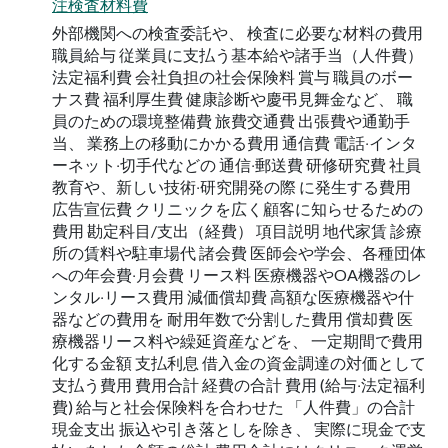
注検査材料費
外部機関への検査委託や、 検査に必要な材料の費⽤
職員給与 従業員に⽀払う基本給や諸⼿当（⼈件費）
法定福利費 会社負担の社会保険料 賞与 職員のボー
ナス費 福利厚⽣費 健康診断や慶弔⾒舞⾦など、 職
員のための環境整備費 旅費交通費 出張費や通勤⼿
当、 業務上の移動にかかる費⽤ 通信費 電話‧インタ
ーネット‧切⼿代などの 通信‧郵送費 研修研究費 社員
教育や、新しい技術‧研究開発の際 に発⽣する費⽤
広告宣伝費 クリニックを広く顧客に知らせるための
費⽤ 勘定科⽬/⽀出（経費） 項⽬説明 地代家賃 診療
所の賃料や駐⾞場代 諸会費 医師会や学会、各種団体
への年会費‧⽉会費 リース料 医療機器やOA機器のレ
ンタル‧リース費⽤ 減価償却費 ⾼額な医療機器や什
器などの費⽤を 耐⽤年数で分割した費⽤ 償却費 医
療機器リース料や繰延資産などを、 ⼀定期間で費⽤
化する⾦額 ⽀払利息 借⼊⾦の資⾦調達の対価として
⽀払う費⽤ 費⽤合計 経費の合計 費⽤ (給与‧法定福利
費) 給与と社会保険料を合わせた 「⼈件費」の合計
現⾦⽀出 振込や引き落としを除き、 実際に現⾦で⽀