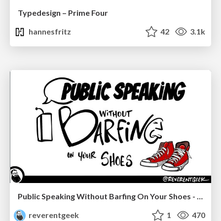
Typedesign – Prime Four
hannesfritz
42
3.1k
Public Speaking Without Barfing On Your Shoes - THAT 2023
reverentgeek
1
470