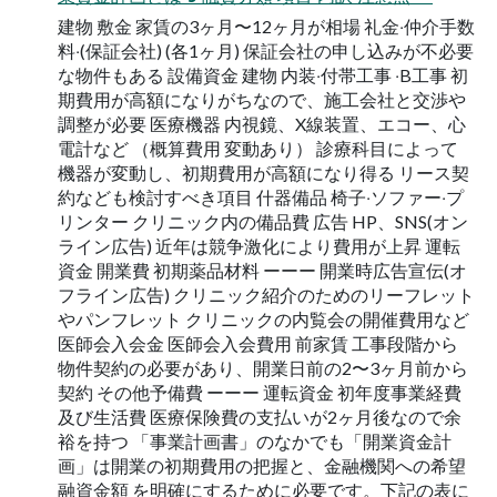
建物 敷⾦ 家賃の3ヶ⽉〜12ヶ⽉が相場 礼⾦‧仲介⼿数
料‧(保証会社) (各1ヶ⽉) 保証会社の申し込みが不必要
な物件もある 設備資⾦ 建物 内装‧付帯⼯事 ‧B⼯事 初
期費⽤が⾼額になりがちなので、施⼯会社と交渉や
調整が必要 医療機器 内視鏡、X線装置、エコー、⼼
電計など （概算費⽤ 変動あり） 診療科⽬によって
機器が変動し、初期費⽤が⾼額になり得る リース契
約なども検討すべき項⽬ 什器備品 椅⼦‧ソファー‧プ
リンター クリニック内の備品費 広告 HP、SNS(オン
ライン広告) 近年は競争激化により費⽤が上昇 運転
資⾦ 開業費 初期薬品材料 ーーー 開業時広告宣伝(オ
フライン広告) クリニック紹介のためのリーフレット
やパンフレット クリニックの内覧会の開催費⽤など
医師会⼊会⾦ 医師会⼊会費⽤ 前家賃 ⼯事段階から
物件契約の必要があり、開業⽇前の2〜3ヶ⽉前から
契約 その他予備費 ーーー 運転資⾦ 初年度事業経費
及び⽣活費 医療保険費の⽀払いが2ヶ⽉後なので余
裕を持つ 「事業計画書」のなかでも「開業資⾦計
画」は開業の初期費⽤の把握と、⾦融機関への希望
融資⾦額 を明確にするために必要です。下記の表に