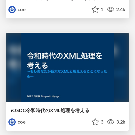
coe
1
2.4k
iOSDC令和時代のXML処理を考える
coe
3
3.2k