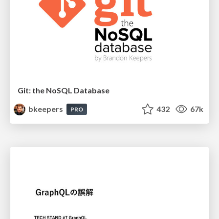
Git: the NoSQL Database
bkeepers
432
67k
PRO