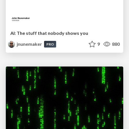
AI: The stuff that nobody shows you
jnunemaker
9
880
PRO