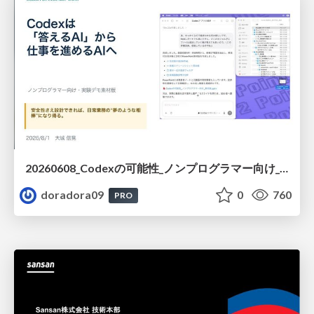
20260608_Codexの可能性_ノンプログラマー向け_大城追記
doradora09
0
760
PRO