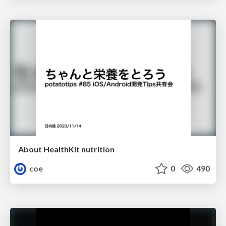
About HealthKit nutrition
coe
0
490