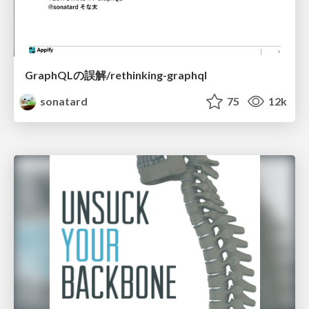
GraphQLの誤解/rethinking-graphql
sonatard
75
12k