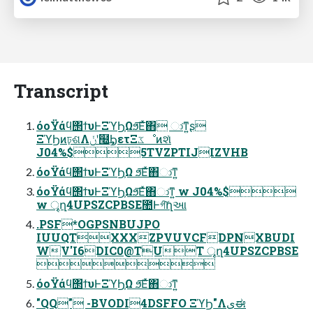
Transcript
όοΫάϥ΢ϯυͰΞϓϦ͕Ωϧ͞Εͯ΋ ා͘ͳ͍ʂ
ΞϓϦͷঢ়ଶΛݩʹ໭͢ϦετΞػೳͷશͯ
J04%$5TVZPTIJIZVHB
όοΫάϥ΢ϯυͰΞϓϦ͕Ω ϧ͞Εͯ΋ා͘ͳ͍
όοΫάϥ΢ϯυͰΞϓϦ͕Ωϧ͞Εͯ΋ා͘ͳ͍ w J04%$
w ৄղ4UPSZCPBSE಺Ͱগ͠ղઆ
.PSF*OGPSNBUJPO
IUUQTXXXZPVUVCFDPNXBUDI
WV'I6DIC0@TUT ৄղ4UPSZCPBSE

όοΫάϥ΢ϯυͰΞϓϦ͕Ω ϧ͞Εͯ΋ා͘ͳ͍
"QQ" -BVODI4DSFFO ΞϓϦ"Λىಈ