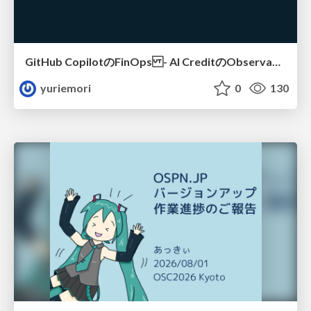
GitHub CopilotのFinOps - AI CreditのObservabilityと価値を生むためのエージェント設計
yuriemori
0
130