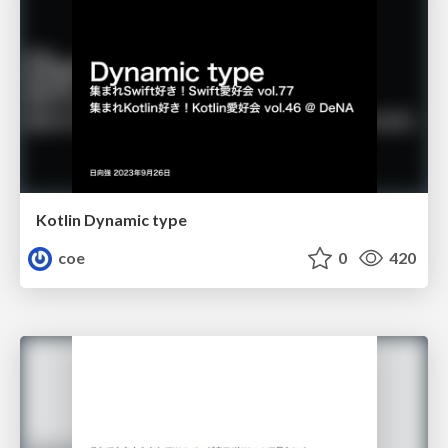
Kotlin Dynamic type
coe
0
420