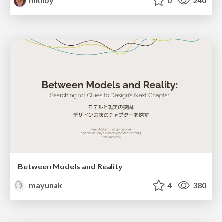
mkilby
0
240
Between Models and Reality
mayunak
4
380