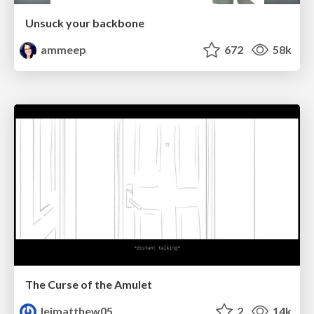
Unsuck your backbone
ammeep
672
58k
The Curse of the Amulet
leimatthew05
2
14k