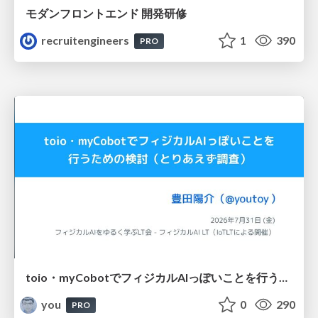
モダンフロントエンド 開発研修
recruitengineers
1
390
PRO
toio・myCobotでフィジカルAIっぽいことを行うための検討（とりあえず調査） / フィジカルAI LT（IoTLTによる開催）
you
0
290
PRO