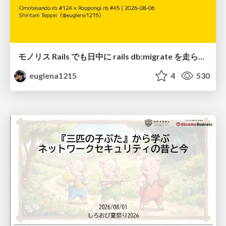
モノリス Rails でも日中に rails db:migrate を走らせたい！ / Daytime rails db:migrate on Monolithic Rails!
euglena1215
4
530