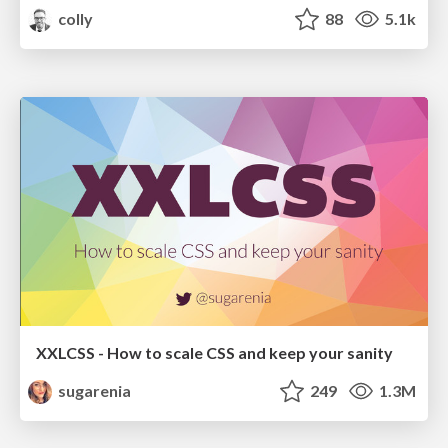
colly
88
5.1k
XXLCSS - How to scale CSS and keep your sanity
sugarenia
249
1.3M