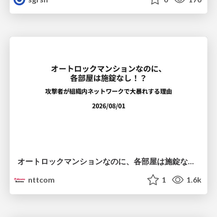
オートロックマンションなのに、各部屋は施錠なし！？ 攻撃者が組織内ネットワークで大暴れする理由 / The Front Door Is Locked, but the Rooms Are Wide Open: Why Attackers Move Freely Inside Enterprise Networks
nttcom
1
1.6k