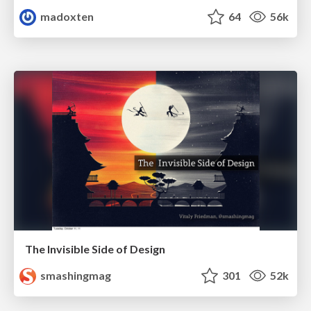
madoxten
64
56k
The Invisible Side of Design
smashingmag
301
52k