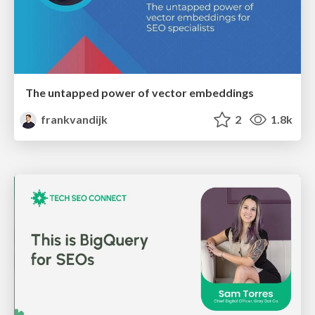
The untapped power of vector embeddings
frankvandijk
2
1.8k