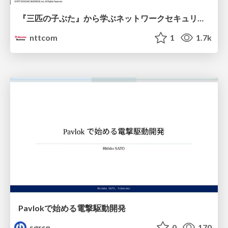
『三匹の子ぶた』から学ぶネットワークセキュリティの昔と今 / Network Security: Then and Now Through the Lens of The Three Little Pigs
nttcom
1
1.7k
Pavlokで始める電撃駆動開発
sgrsn
0
170