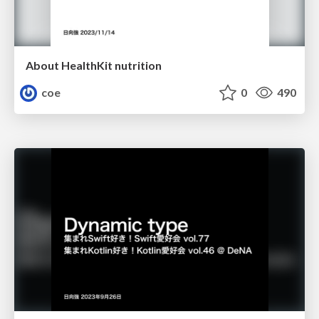
About HealthKit nutrition
coe
0
490