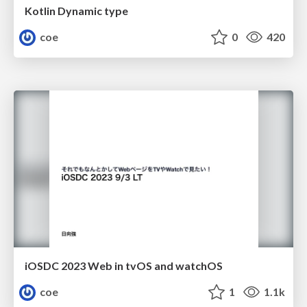
Kotlin Dynamic type
coe
0
420
iOSDC 2023 Web in tvOS and watchOS
coe
1
1.1k