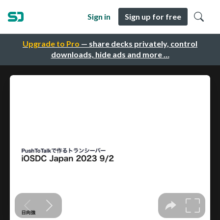
Sign in
Sign up for free
Upgrade to Pro
— share decks privately, control
downloads, hide ads and more …