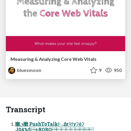
Measuring & Analyzing Core Web Vitals
bluesmoon
9
950
Transcript
೔޲ڧ PushToTalkͰ࡞Δτϥϯγʔόʔ
J04%$+BQBO