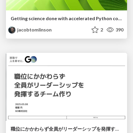
Getting science done with accelerated Python computing platforms
jacobtomlinson
2
390
職位にかかわらず全員がリーダーシップを発揮するチーム作り / Building a team where everyone can demonstrate leadership regardless of position