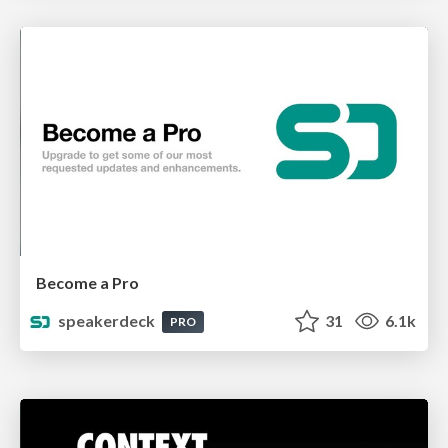
Become a Pro
speakerdeck
31
6.1k
PRO