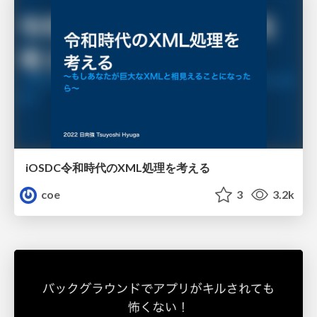
iOSDC令和時代のXML処理を考える
coe
3
3.2k