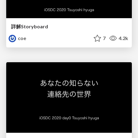
詳解Storyboard
coe
7
4.2k