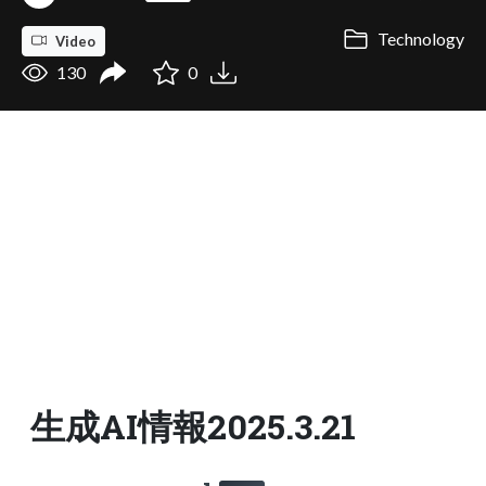
Technology
Video
130
0
生成AI情報2025.3.21