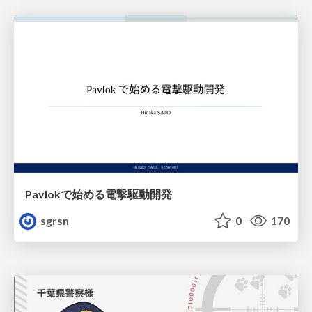
Pavlokで始める電撃駆動開発
sgrsn
0
170