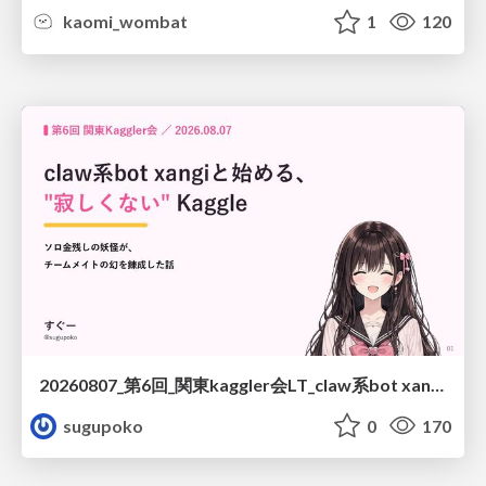
kaomi_wombat
1
120
20260807_第6回_関東kaggler会LT_claw系bot xangiと始める、"寂しくない" kaggle
sugupoko
0
170