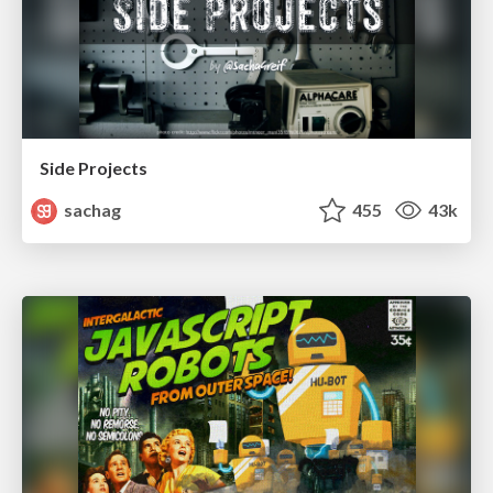
Side Projects
sachag
455
43k