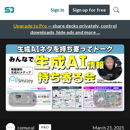
Sign in
Sign up for free
Upgrade to Pro
— share decks privately, control
downloads, hide ads and more …
comucal
March 21, 2025
PRO