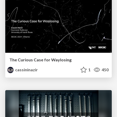
The Curious Case for Waylosing
cassininazir
1
450