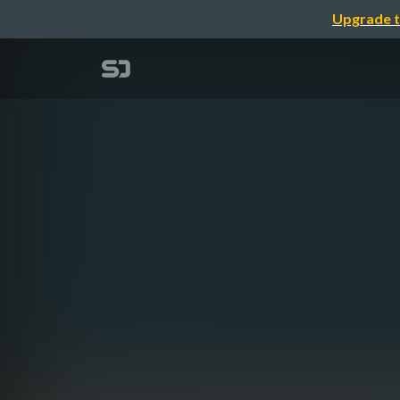
Upgrade t