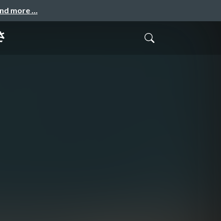
and more …
さ