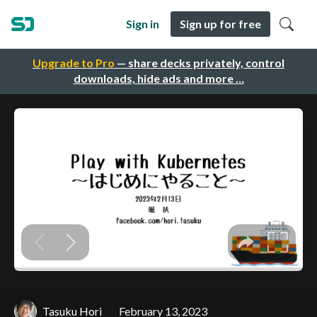
Sign in
Sign up for free
Upgrade to Pro
— share decks privately, control
downloads, hide ads and more …
Tasuku Hori
February 13, 2023