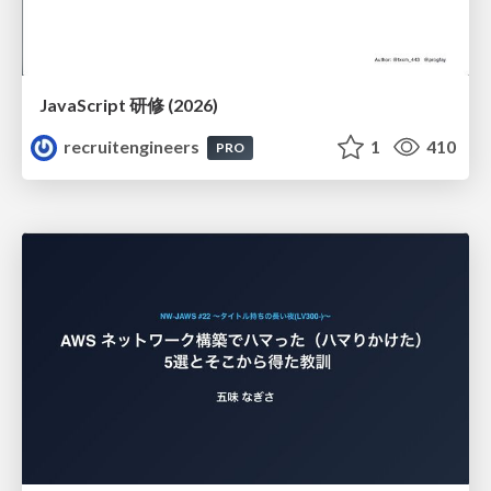
JavaScript 研修 (2026)
recruitengineers
1
410
PRO