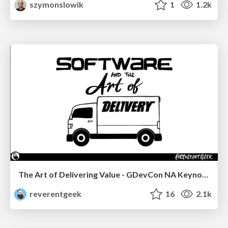
szymonslowik
1
1.2k
The Art of Delivering Value - GDevCon NA Keynote
reverentgeek
16
2.1k