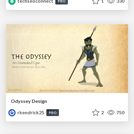
techseoconnect
1
330
PRO
Odyssey Design
rkendrick25
2
750
PRO