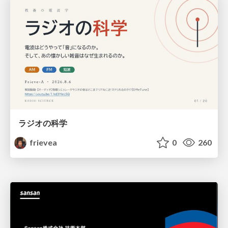
ラジオの科学
frievea
0
260