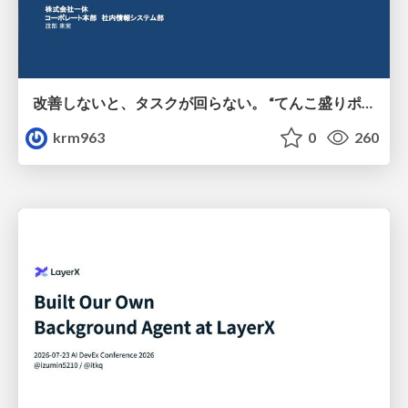
改善しないと、タスクが回らない。 “てんこ盛りポジション” を引き継いだ情シスの、入社3ヶ月の業務改善録
krm963
0
260