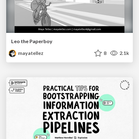
Leo the Paperboy
mayatellez
8
2.1k