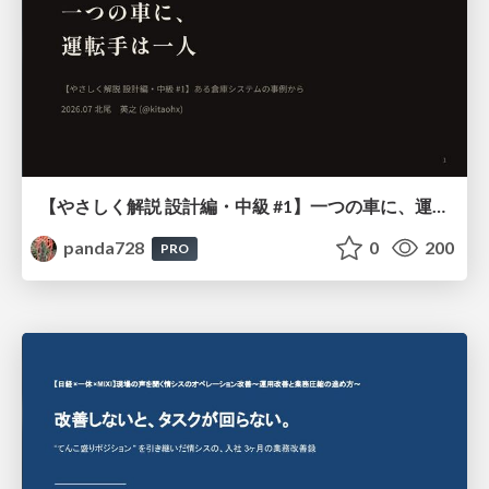
【やさしく解説 設計編・中級 #1】一つの車に、運転手は一人 ～ある倉庫システムの事例から～
panda728
0
200
PRO