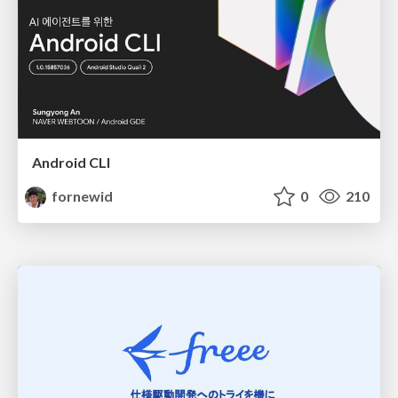
Android CLI
fornewid
0
210