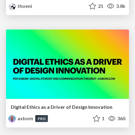
thoeni
21
3.8k
Digital Ethics as a Driver of Design Innovation
axbom
1
360
PRO