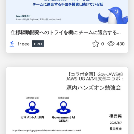
仕様駆動開発へのトライを機に チームに適合する手法を模索し続けている話
freee
0
430
PRO