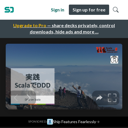
Sign in
Sign up for free
Upgrade to Pro
— share decks privately, control
downloads, hide ads and more …
·
Ship Features Fearlessly
→
SPONSORED