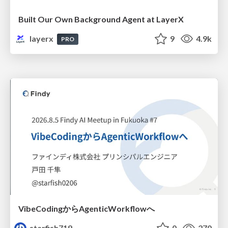
Built Our Own Background Agent at LayerX
layerx
9
4.9k
PRO
VibeCodingからAgenticWorkflowへ
starfish719
0
270