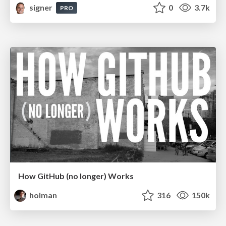
signer
0
3.7k
PRO
How GitHub (no longer) Works
holman
316
150k