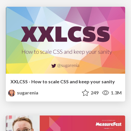
XXLCSS - How to scale CSS and keep your sanity
sugarenia
249
1.3M