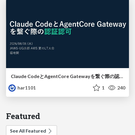
Claude CodeとAgentCore Gatewayを繋ぐ際の認証認可 / Authentication and authorization when connecting Claude Code with AgentCore Gateway
har1101
1
240
Featured
See All Featured