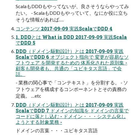
ScalaもDDDもやってないが、良さそうならやってみ
たい。 - ScalaもDDDもやっていて、なにか役に立ち
そうな情報があれば….
コンテンツ 2017-09-09 実践ScalaでDDD 4
1. DDDとは What is DDD 2017-09-09 実践Scala
でDDD 5
DDD（ドメイン駆動設計）とは 2017-09-09 実践
ScalaでDDD 6 オブジェクト指向で 変更が容易なソ
フトウェア を開発するための 体系化された原則集 -
顧客も開発者も、共通の「ユビキタス言語」で会
話。
- 業務の関心事で「コンテキスト」を分割する。 - ソ
フトウェアを構成するコンポーネントとその責務の
定義。 …etc
DDD（ドメイン駆動設計）とは 2017-09-09 実践
ScalaでDDD 7 ドメインの知識を ドメインの言葉で
コードに落とし込む - ドメイン・・・システム化し
ようとする対象業務 -
ドメインの言葉・・・ユビキタス言語