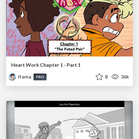
Heart Work Chapter 1 - Part 1
lfama
8
36k
PRO