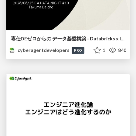
専任DEゼロからの データ基盤構築 - Databricks x IaC x AIで 進める「データの民主化」-
cyberagentdevelopers
1
840
PRO