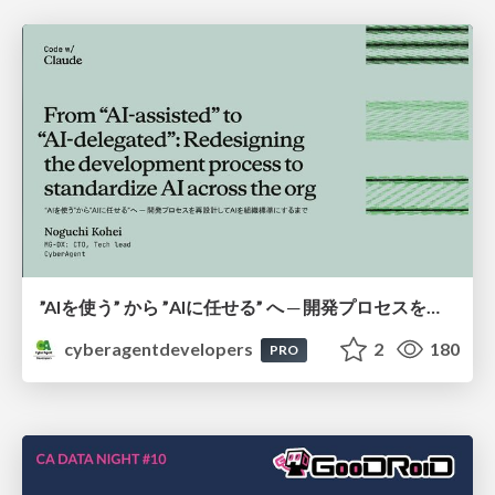
”AIを使う” から ”AIに任せる” へ ─ 開発プロセスを再設計してAIを組織標準にするまで
cyberagentdevelopers
2
180
PRO