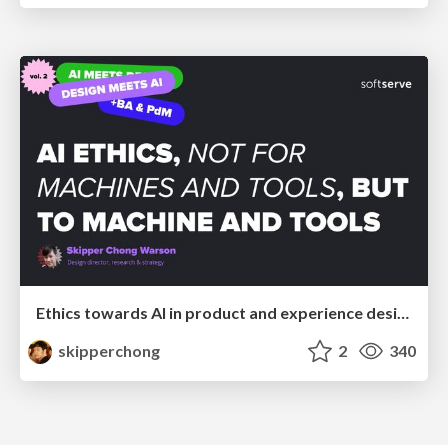
Ethics towards AI in product and experience design
skipperchong
2
340