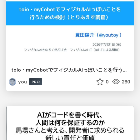
toio・myCobotでフィジカルAIっぽいことを行うための検討（とりあえず調査） / フィジカルAI LT（IoTLTによる開催）
you
0
280
PRO