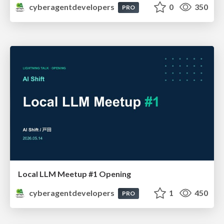
cyberagentdevelopers
0
350
PRO
Local LLM Meetup #1 Opening
cyberagentdevelopers
1
450
PRO