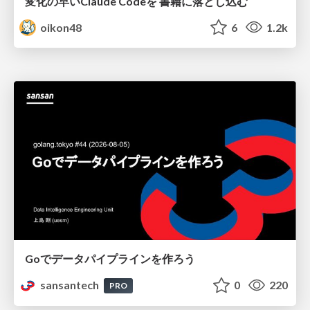
変化の早いClaude Codeを 書籍に落とし込む
oikon48
6
1.2k
Goでデータパイプラインを作ろう
sansantech
0
220
PRO