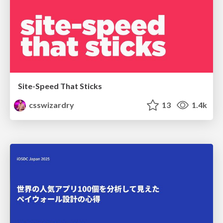
Site-Speed That Sticks
csswizardry
13
1.4k