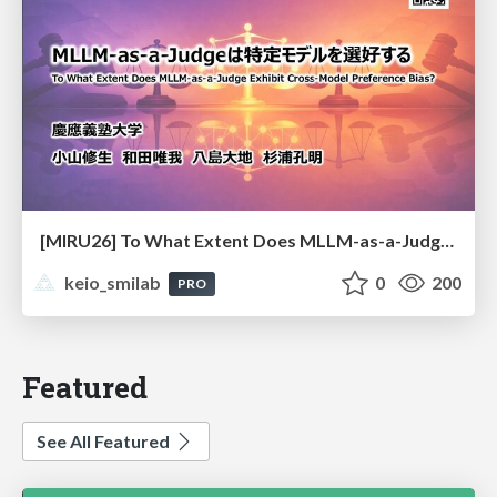
[MIRU26] To What Extent Does MLLM-as-a-Judge Exhibit Cross-Model Preference Bias?
keio_smilab
0
200
PRO
Featured
See All Featured