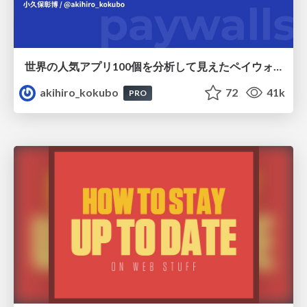
世界の人気アプリ100個を分析して見えたペイウォール設計の心得
akihiro_kokubo
72
41k
PRO