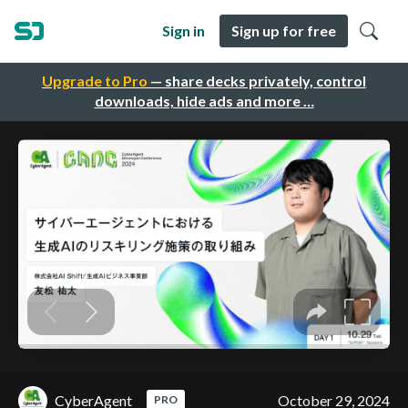
Sign in
Sign up for free
Upgrade to Pro
— share decks privately, control
downloads, hide ads and more …
CyberAgent
October 29, 2024
PRO