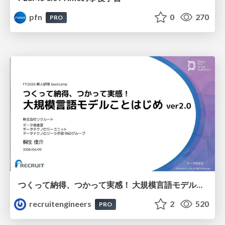
pfn
0
270
PRO
つくって納得、つかって実感！ 大規模言語モデルことはじめ ver2.0
recruitengineers
2
520
PRO