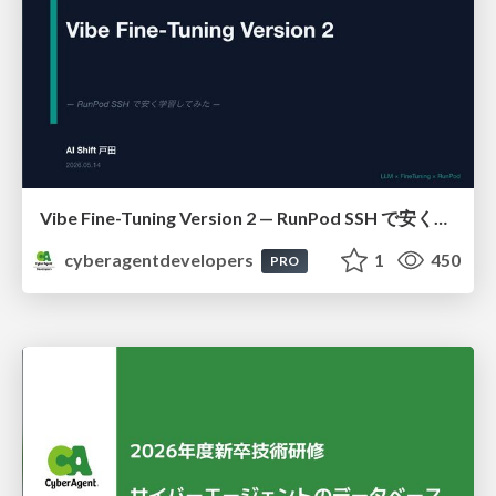
Vibe Fine-Tuning Version 2 — RunPod SSH で安く学習してみた
cyberagentdevelopers
1
450
PRO