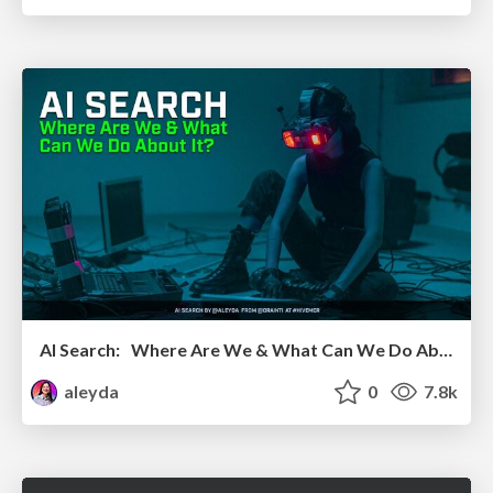
AI Search: Where Are We & What Can We Do About It?
aleyda
0
7.8k