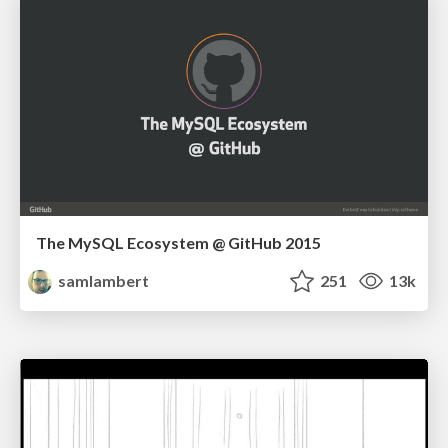
The MySQL Ecosystem @ GitHub 2015
samlambert
251
13k