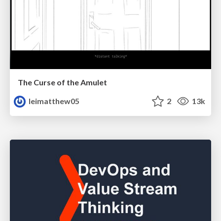
The Curse of the Amulet
leimatthew05
2
13k