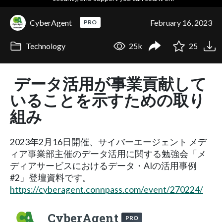
CyberAgent
February 16, 2023
PRO
Technology
25k
25
データ活用が事業貢献して
いることを示すための取り
組み
2023年2月16日開催、サイバーエージェント メデ
ィア事業部主催のデータ活用に関する勉強会「メ
ディアサービスにおけるデータ・AIの活用事例
#2」登壇資料です。
https://cyberagent.connpass.com/event/270224/
CyberAgent
PRO