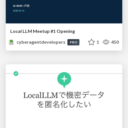
Local LLM Meetup #1 Opening
cyberagentdevelopers
1
450
PRO