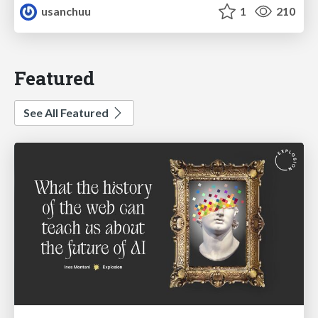
usanchuu
1
210
Featured
See All Featured