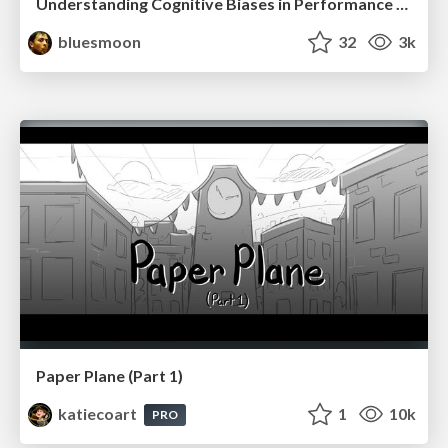
Understanding Cognitive Biases in Performance Measurement
bluesmoon
32
3k
Paper Plane (Part 1)
katiecoart
1
10k
PRO