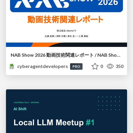
NAB Show 2026 動画技術関連レポート / NAB Show 2026 Report
cyberagentdevelopers
0
350
PRO