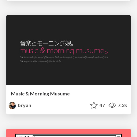
Music & Morning Musume
bryan
47
7.3k