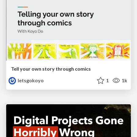
Tell your own story through comics
letsgokoyo
1
1k