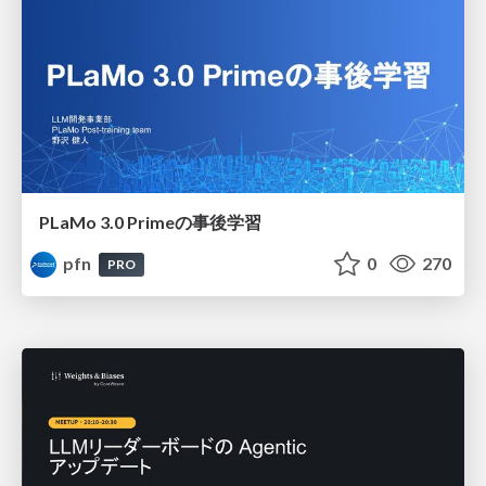
PLaMo 3.0 Primeの事後学習
pfn
0
270
PRO