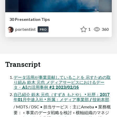
30 Presentation Tips
portentint
1
360
PRO
Transcript
データ活用が事業貢献していることを 示すための取
り組み 鈴木 元也 メディアサービスにおけるデー
タ・AIの活用事例 #2 2023/02/16
自己紹介 鈴木 元也（すずき もとや） • 社歴：2017
年01月中途入社 • 所属：メディア事業部 / 技術本部
/ MDTS / DSC • 担当サービス：主にAmeba • 業務概
要： ◦ 事業のデータ戦略を検討 ◦ 横軸組織のマネジ