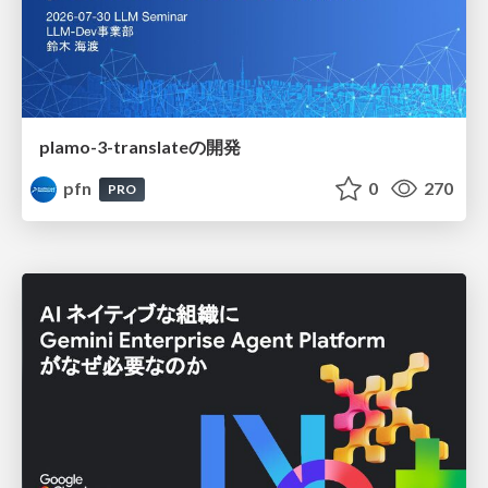
plamo-3-translateの開発
pfn
0
270
PRO