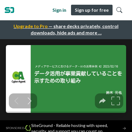
Sign in
Sign up for free
Upgrade to Pro
— share decks privately, control
downloads, hide ads and more …
SiteGround - Reliable hosting with speed,
·
→
SPONSORED
security, and support you can count on.