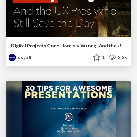
Digital Projects Gone Horribly Wrong (And the UX Pros Who Still Save the Day) - Dean Schuster
uxyall
1
2.2k