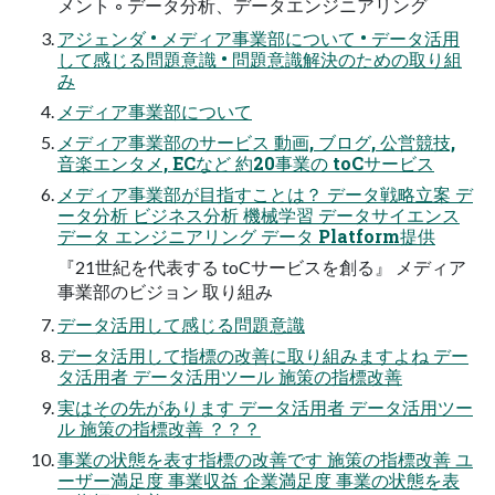
メント ◦ データ分析、データエンジニアリング
アジェンダ • メディア事業部について • データ活用
して感じる問題意識 • 問題意識解決のための取り組
み
メディア事業部について
メディア事業部のサービス 動画, ブログ, 公営競技,
音楽エンタメ, ECなど 約20事業の toCサービス
メディア事業部が目指すことは？ データ戦略立案 デ
ータ分析 ビジネス分析 機械学習 データサイエンス
データ エンジニアリング データ Platform提供
『21世紀を代表する toCサービスを創る』 メディア
事業部のビジョン 取り組み
データ活用して感じる問題意識
データ活用して指標の改善に取り組みますよね デー
タ活用者 データ活用ツール 施策の指標改善
実はその先があります データ活用者 データ活用ツー
ル 施策の指標改善 ？？？
事業の状態を表す指標の改善です 施策の指標改善 ユ
ーザー満足度 事業収益 企業満足度 事業の状態を表