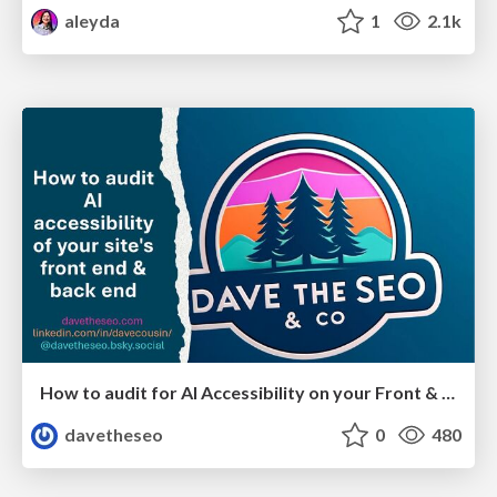
aleyda
1
2.1k
How to audit for AI Accessibility on your Front & Back End
davetheseo
0
480