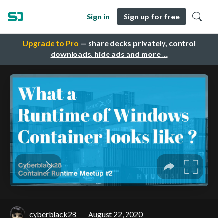
Sign in
Sign up for free
Upgrade to Pro
— share decks privately, control
downloads, hide ads and more …
cyberblack28
August 22, 2020