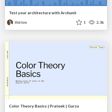
Test your architecture with Archunit
thirion
1
2.3k
Color Theory Basics | Prateek | Gurzu