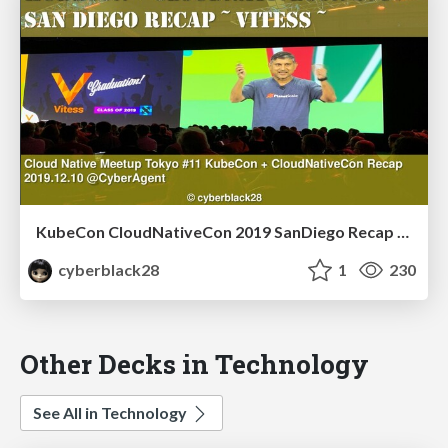
KubeCon CloudNativeCon 2019 SanDiego Recap 〜Vitess〜 English.ver
cyberblack28
1
230
Other Decks in Technology
See All in Technology