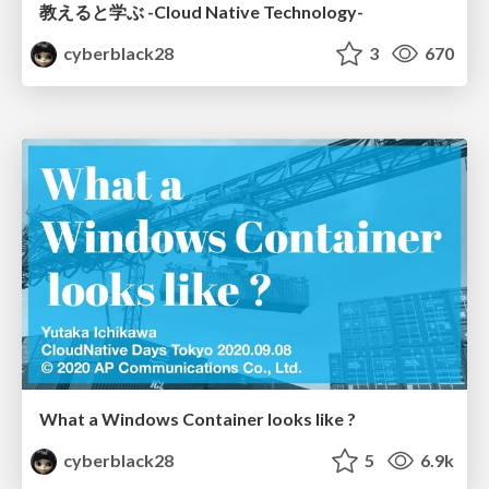
教えると学ぶ -Cloud Native Technology-
cyberblack28
3
670
What a Windows Container looks like ?
cyberblack28
5
6.9k