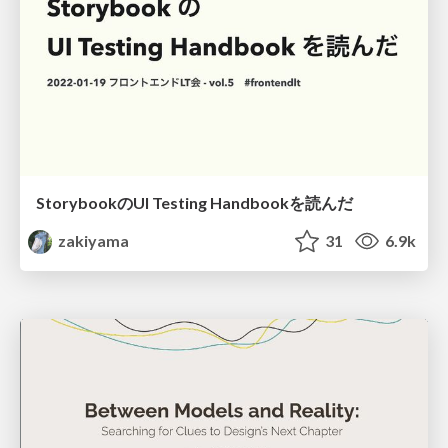
StorybookのUI Testing Handbookを読んだ
zakiyama
31
6.9k