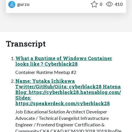
gurzu
0
410
Transcript
What a Runtime of Windows Container
looks like ? Cyberblack28
Container Runtime Meetup #2
Name: Yutaka Ichikawa
Twitter/GitHub/Qiita: cyberblack28 Hatena
Blog: https://cyberblack28.hatenablog.com/
Slides:
https://speakerdeck.com/cyberblack28
Job Educational Solution Architect Developer
Advocate / Technical Evangelist Infrastructure
Engineer / Frontend Engineer Certiﬁcation &
Community CKA CKAD KCM100 2018 2019 Proﬁle