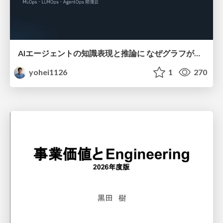
AIエージェントの知識表現と推論に なぜグラフが使われるのか - 記号的AIの復権とニューラルAIとの統合
yohei1126
1
270