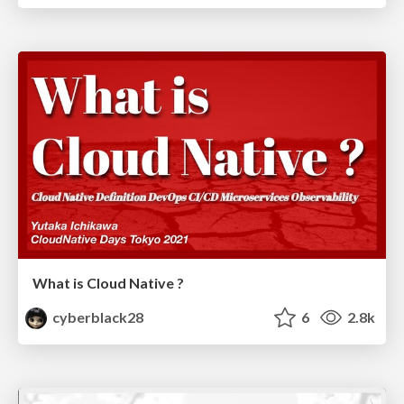
What is Cloud Native ?
cyberblack28
6
2.8k