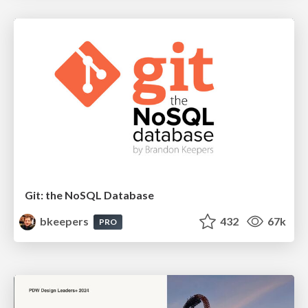
Git: the NoSQL Database
bkeepers
432
67k
PRO