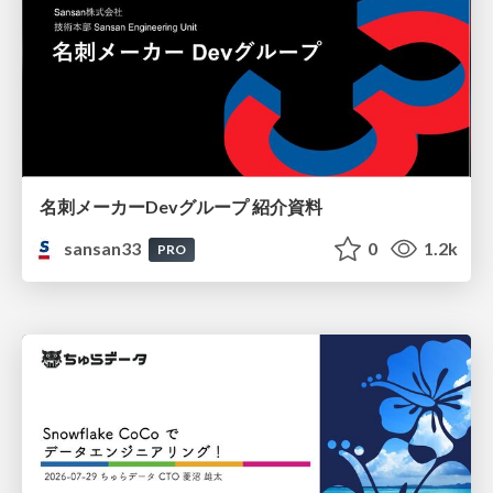
名刺メーカーDevグループ 紹介資料
sansan33
0
1.2k
PRO