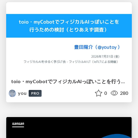
toio・myCobotでフィジカルAIっぽいことを行うための検討（とりあえず調査） / フィジカルAI LT（IoTLTによる開催）
you
0
280
PRO