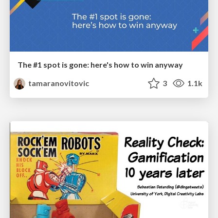
The #1 spot is gone: here's how to win anyway
tamaranovitovic
3
1.1k