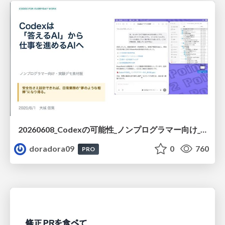
20260608_Codexの可能性_ノンプログラマー向け_大城追記
doradora09
0
760
PRO