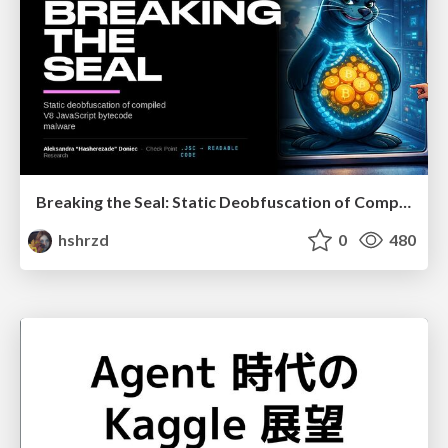
Breaking the Seal: Static Deobfuscation of Compiled V8 JavaScript Bytecode Malware
hshrzd
0
480