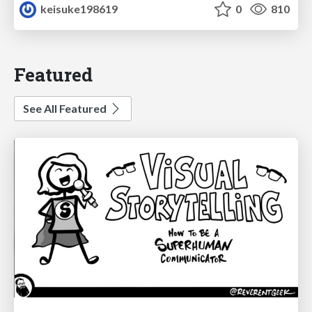
keisuke198619
0
810
Featured
See All Featured