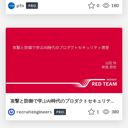
pfn
0
180
PRO
攻撃と防御で学ぶAI時代のプロダクトセキュリティ演習
recruitengineers
1
380
PRO