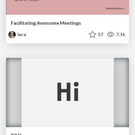
Facilitating Awesome Meetings
lara
57
7.1k