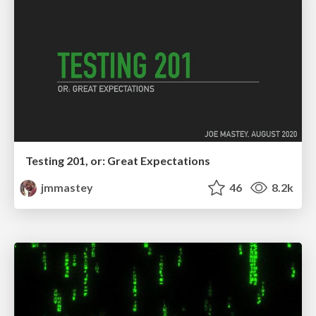
Testing 201, or: Great Expectations
jmmastey
46
8.2k