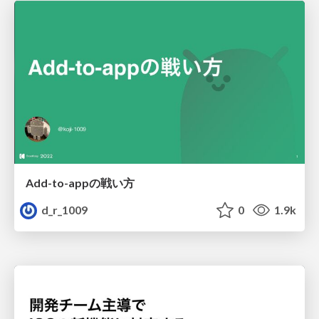
Add-to-appの戦い方
d_r_1009
0
1.9k