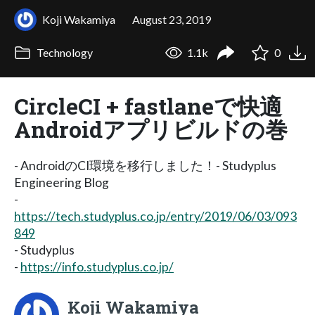
Koji Wakamiya
August 23, 2019
Technology
1.1k
0
CircleCI + fastlaneで快適
Androidアプリビルドの巻
- AndroidのCI環境を移行しました！- Studyplus
Engineering Blog
-
https://tech.studyplus.co.jp/entry/2019/06/03/093
849
- Studyplus
-
https://info.studyplus.co.jp/
Koji Wakamiya