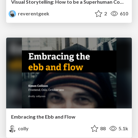
Visual Storytelling: How to be a Superhuman Communicator
reverentgeek
2
610
Embracing the Ebb and Flow
colly
88
5.1k