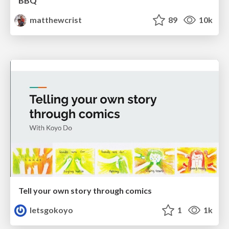
BBQ
matthewcrist
89
10k
Tell your own story through comics
letsgokoyo
1
1k