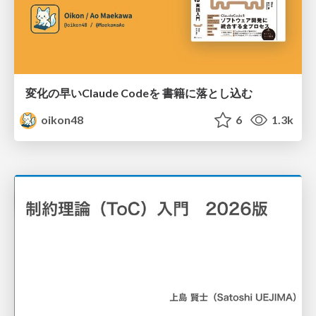
変化の早いClaude Codeを 書籍に落とし込む
oikon48
6
1.3k