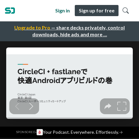
Sign in
Sign up for free
Upgrade to Pro
— share decks privately, control
downloads, hide ads and more …
·
Your Podcast. Everywhere. Effortlessly.
→
SPONSORED