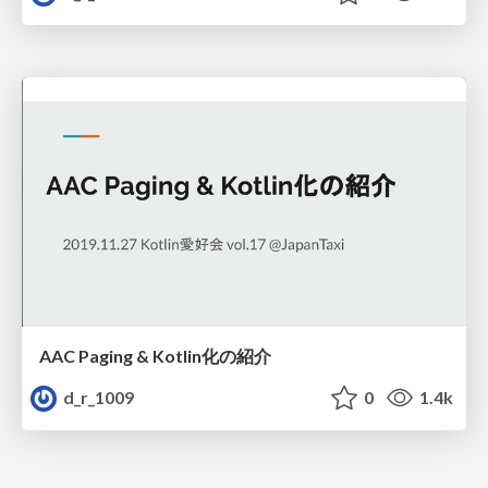
AAC Paging & Kotlin化の紹介
d_r_1009
0
1.4k