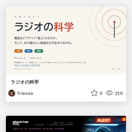
ラジオの科学
frievea
0
210