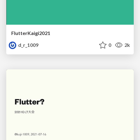
FlutterKaigi2021
d_r_1009
0
2k