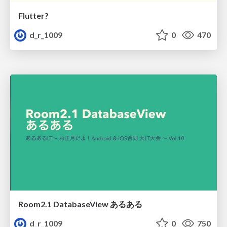
Flutter?
d_r_1009
0
470
Room2.1 DatabaseView あるある
d_r_1009
0
750