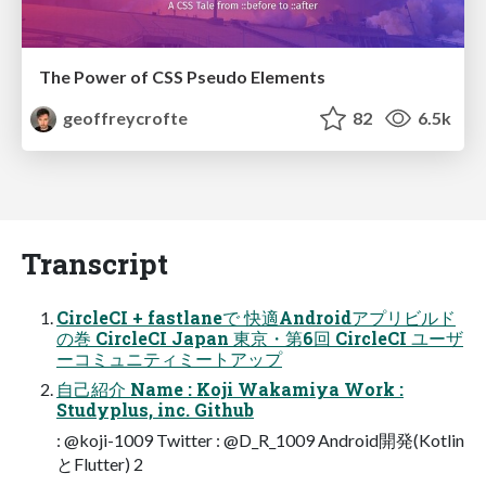
The Power of CSS Pseudo Elements
geoffreycrofte
82
6.5k
Transcript
CircleCI + fastlaneで 快適Androidアプリビルド
の巻 CircleCI Japan 東京・第6回 CircleCI ユーザ
ーコミュニティミートアップ
自己紹介 Name : Koji Wakamiya Work :
Studyplus, inc. Github
: @koji-1009 Twitter : @D_R_1009 Android開発(Kotlin
とFlutter) 2