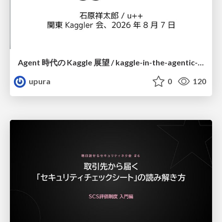
Agent 時代の Kaggle 展望 / kaggle-in-the-agentic-era
upura
0
120