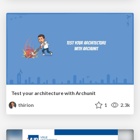
Test your architecture with Archunit
thirion
1
2.3k