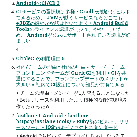
AndroidのCI/CD 3
CIサービスの選択肢は多様 • Gradleが動けばビルド
できるため、 JVMが動くサービスならどこでも！
※JDKの細やかな話はおいておく • Android Build
Toolsのライセンス認証が（少々）ややこしいた
め、 Androidが公式にサポートされている環境が好
ましい
4
CircleCIの利用理由 5
社内/チームの理由 • 社内の理由 ◦ サーバーチーム、
フロントエンドチームが CircleCIを利用 ▪ CIを共
通にすることで、プランアップデートのメリットが
大きい ▪ 社内でCI設定について知見が共有できる
• チームの理由 ◦ メンバーが1人増えることになった
◦ Betaリリースを利用したより積極的な配信環境を
作りたかった 6
fastlane + Android • fastlane
https://fastlane.tools/ ◦ Ruby製のビルド、リリ
ースツール ◦ iOSではデファクトスタンダード
◦ Androidでもビルド、デプロイに対応している 7