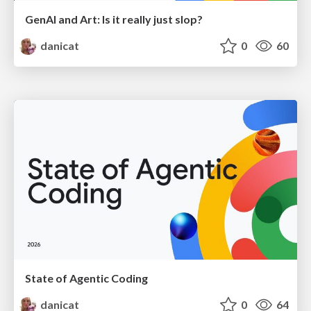
GenAI and Art: Is it really just slop?
danicat
0
60
State of Agentic Coding
danicat
0
64