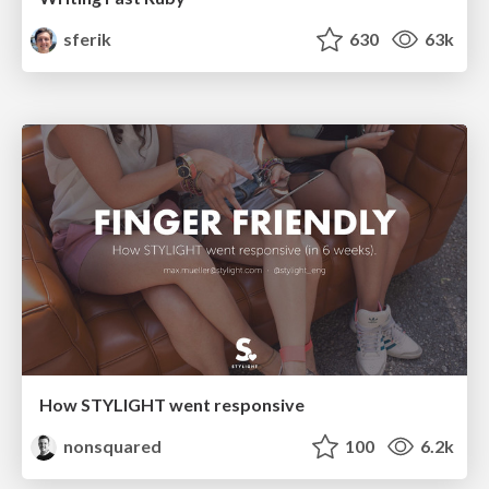
sferik
630
63k
How STYLIGHT went responsive
nonsquared
100
6.2k