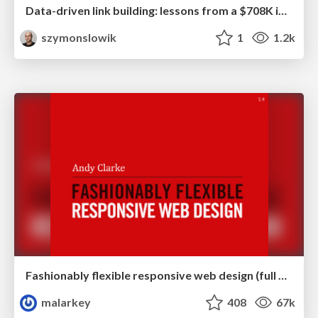
Data-driven link building: lessons from a $708K investment (BrightonSEO talk)
szymonslowik
1
1.2k
Fashionably flexible responsive web design (full day workshop)
malarkey
408
67k