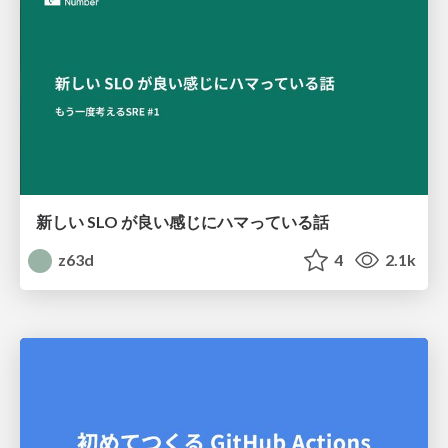
新しい SLO が良い感じにハマっている話
z63d
4
2.1k