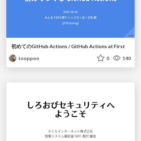
初めてのGitHub Actions / GitHub Actions at First
tooppoo
0
140