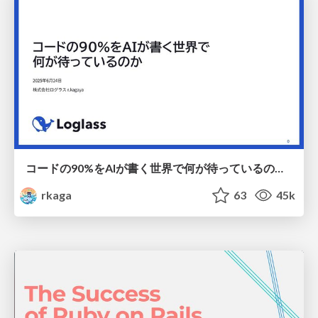
コードの90%をAIが書く世界で何が待っているのか / What awaits us in a world where 90% of the code is written by AI
rkaga
63
45k