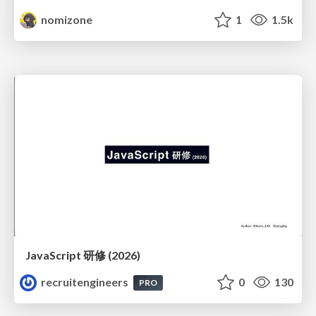
nomizone
1
1.5k
JavaScript 研修 (2026)
recruitengineers
0
130
PRO