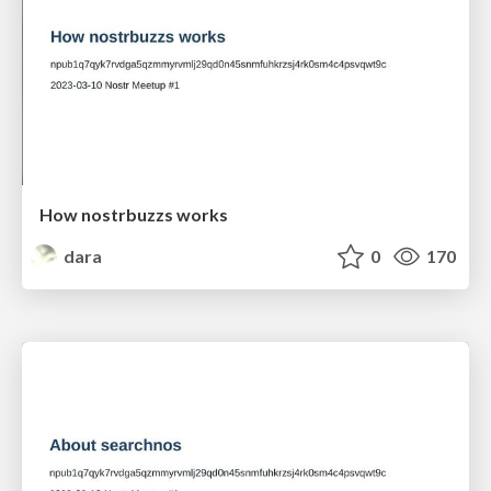
How nostrbuzzs works
dara
0
170