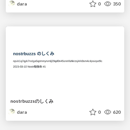
dara
0
350
nostrbuzzsのしくみ
dara
0
620