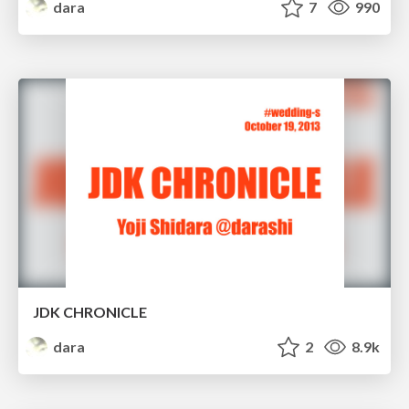
dara
7
990
JDK CHRONICLE
dara
2
8.9k