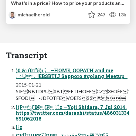
What's in a price? How to price your products and services
michaelherold
247
13k
Transcript
)0.&ͱ(01"5)ͱࢲ —HOME, GOPATH and me
ઃᒜ༸࣐ !EBSBTIJ Sapporo #golang Meetup
2015-01-21
5IFNBTDPUXBTEFTJHOFECZ3FOÉF'
SFODI -JDFOTFEVOEFS$$#:
l(PʹೖΓͯ͸(Pʹै͑z —Yoji Shidara, 7 Jul 2014.
https://twitter.com/darashi/status/486031334
591062018
lࢲz
CV[[UUFSDPN ˠݱߦͷόοΫΤϯυ͸΄΅(P