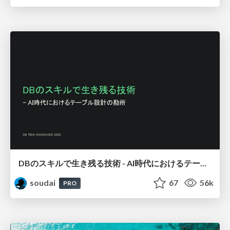
DBのスキルで生き残る技術 - AI時代におけるテーブル設計の勘所
soudai
67
56k
PRO