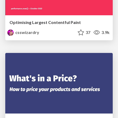
Optimising Largest Contentful Paint
csswizardry
37
3.9k