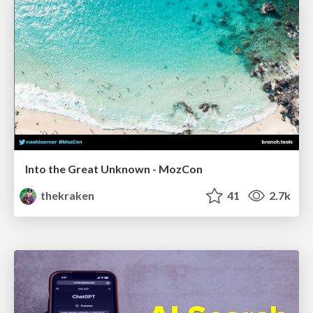
Into the Great Unknown - MozCon
thekraken
41
2.7k