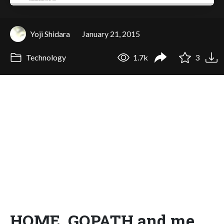
Yoji Shidara
January 21, 2015
Technology
1.7k
3
HOME, GOPATH and me