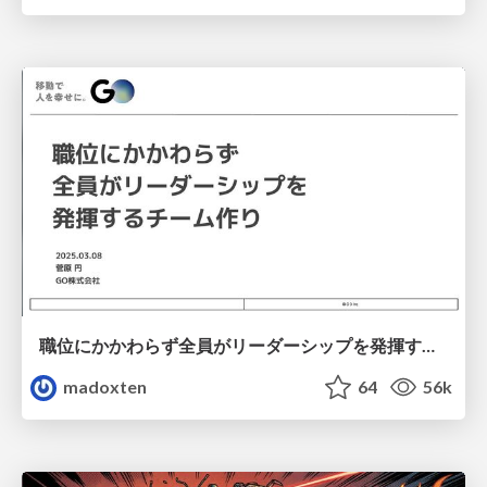
職位にかかわらず全員がリーダーシップを発揮するチーム作り / Building a team where everyone can demonstrate leadership regardless of position
madoxten
64
56k