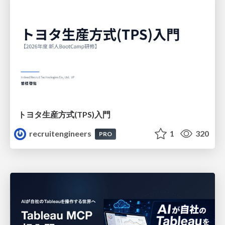
トヨタ⽣産⽅式(TPS)⼊⾨
recruitengineers
1
320
PRO