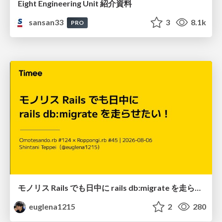
Eight Engineering Unit 紹介資料
sansan33
3
8.1k
PRO
モノリス Rails でも日中に rails db:migrate を走らせたい！ / Daytime rails db:migrate on Monolithic Rails!
euglena1215
2
280