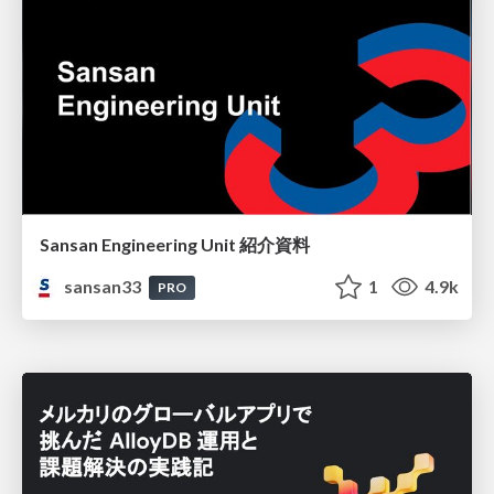
Sansan Engineering Unit 紹介資料
sansan33
1
4.9k
PRO