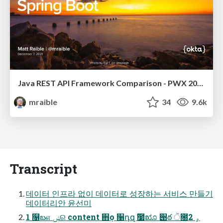
Java REST API Framework Comparison - PWX 2021
mraible
34
9.6k
Transcript
데이터 인프라 없이 데이터로 성장하는 서비스 만들기
데이터리안 윤선미
1 ௑బஎ ݾର content ਋ܻо ૑դզ ҃೷ೠ ؘ੉ఠ ੋ೐ۄ 2