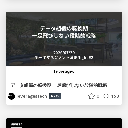
データ組織の転換期 一足飛びしない段階的戦略
leveragestech
0
150
PRO