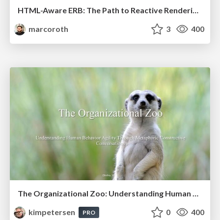
HTML-Aware ERB: The Path to Reactive Rendering @ RubyCon 2026, Rimini, Italy
marcoroth
3
400
The Organizational Zoo: Understanding Human Behavior Agility Through Metaphoric Constructive Conversations (based on the works of Arthur Shelley, Ph.D)
kimpetersen
0
400
PRO