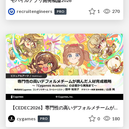
モバイルアプリ開発概論2026
recruitengineers
1
270
PRO
【CEDEC2026】専門性の高いデフォルメチームが挑んだ人材育成戦略 〜Cygames Academiaの企画から実施まで〜
cygames
0
180
PRO