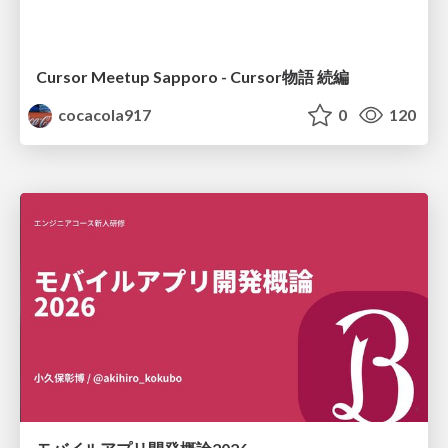
Cursor Meetup Sapporo - Cursor物語 続編
cocacola917
0
120