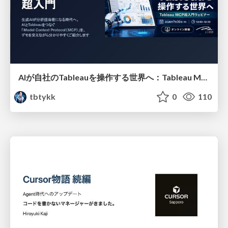
AIが自社のTableauを操作する世界へ：Tableau MCP超入門
tbtykk
0
110