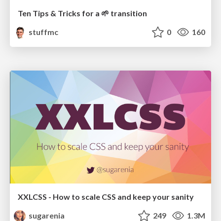
Ten Tips & Tricks for a 🌱 transition
stuffmc
0
160
XXLCSS - How to scale CSS and keep your sanity
sugarenia
249
1.3M