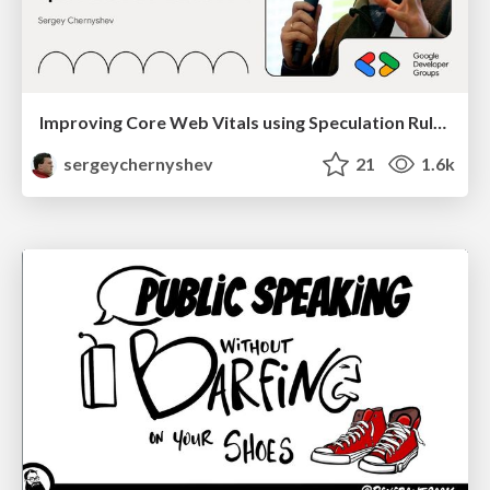
Improving Core Web Vitals using Speculation Rules API
sergeychernyshev
21
1.6k