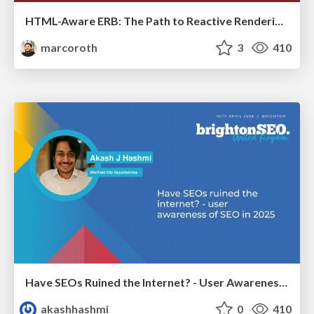
HTML-Aware ERB: The Path to Reactive Rendering @ RubyCon 2026, Rimini, Italy
marcoroth
3
410
Have SEOs Ruined the Internet? - User Awareness of SEO in 2025
akashhashmi
0
410