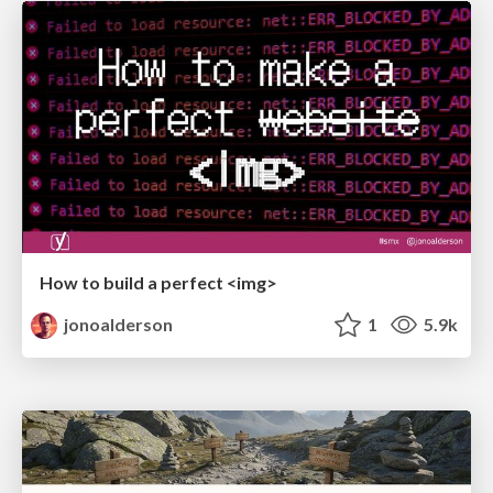
How to build a perfect <img>
jonoalderson
1
5.9k