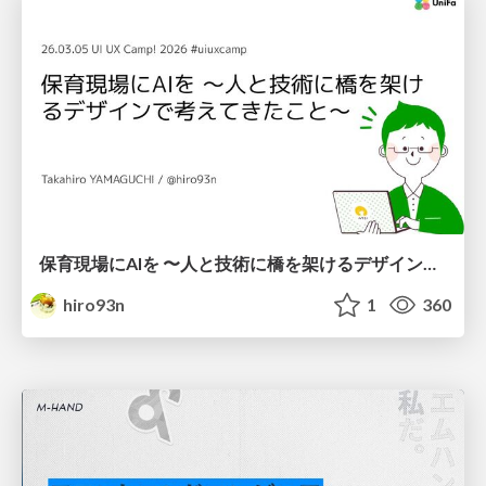
保育現場にAIを 〜人と技術に橋を架けるデザインで考えてきたこと〜 uiuxcamp2026-hoiku-ai-design
hiro93n
1
360