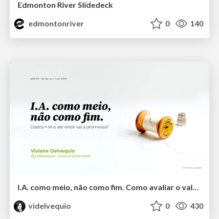
Edmonton River Slidedeck
edmontonriver
0
140
I.A. como meio, não como fim. Como avaliar o valor entregue?
videlvequio
0
430