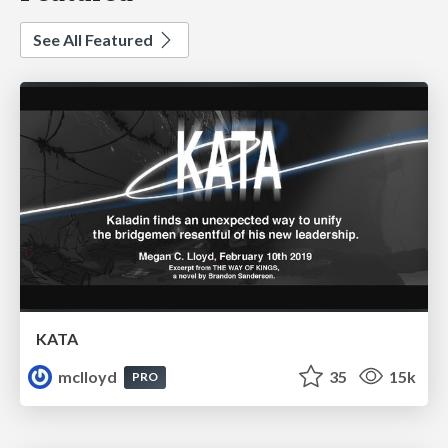
See All Featured
KATA
mclloyd
35
15k
PRO