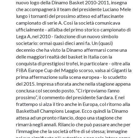
nuovo logo della Dinamo Basket 2010-2011, insegna
che accompagnerà il team del presidente Luciano Mele
lungo i tornanti del prossimo atteso ed affascinante
campionato di serie A. Così la società comunicava
ufficialmente - all’alba del primo storico campionato di
Lega A, nel 2010 - l’adozione di un nuovo simbolo
societario: ormai quasi dieci anni fa. Un (quasi)
decennio che ha visto la Dinamo affermarsi come una
delle maggiori realtà del basket in Italia con la
conquista di prestigiosi trofei, in particolare - oltre alla
FIBA Europe Cup del Maggio scorso, valsa ai Giganti la
prima affermazione sulla scena europea - lo scudetto
del 2015. Impresa sfiorata anche nella stagione appena
conclusa col secondo posto. “Ci riproviamo l’anno
prossimo”, il commento del presidente Sardara. E nel
frattempo si alza il tiro anche in Europa, col ritorno alla
Basketball Champions League. Ecco quindi la Dinamo
attesa ad un pronto rilancio, dopo una stagione che
rimarrà negli annali. Rilancio che può passare anche per
l’immagine che la società offre di sé stessa; immagine
nel suo significato più autentico e non solo intesa come