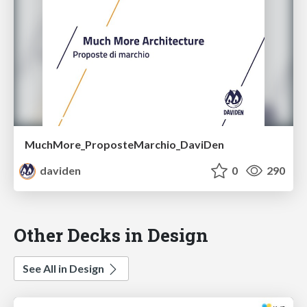
MuchMore_ProposteMarchio_DaviDen
daviden
0
290
Other Decks in Design
See All in Design