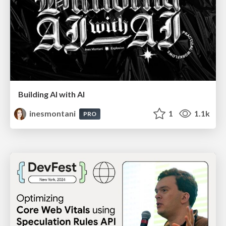
Building AI with AI
inesmontani
1
1.1k
PRO