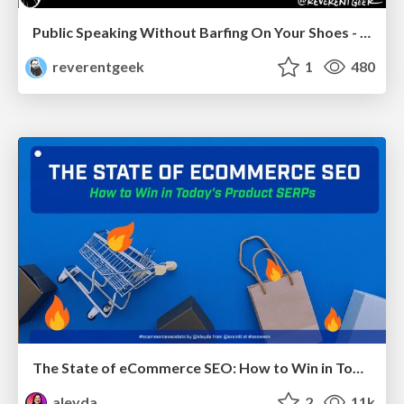
Public Speaking Without Barfing On Your Shoes - THAT 2023
reverentgeek
1
480
The State of eCommerce SEO: How to Win in Today's Products SERPs - #SEOweek
aleyda
2
11k