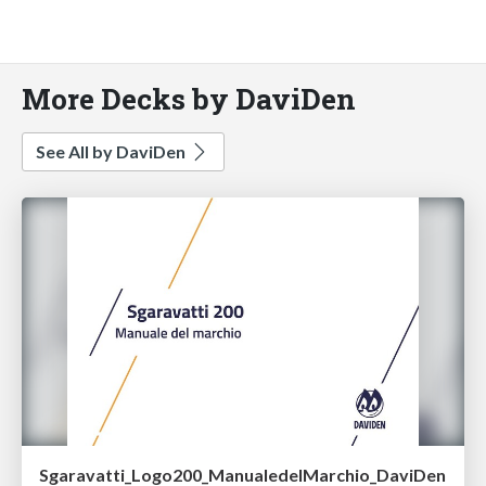
More Decks by DaviDen
See All by DaviDen
Sgaravatti_Logo200_ManualedelMarchio_DaviDen