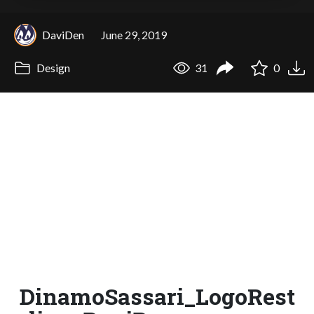
DaviDen
June 29, 2019
Design
31
0
DinamoSassari_LogoRest