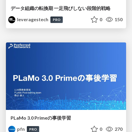
データ組織の転換期 一足飛びしない段階的戦略
leveragestech
0
150
PRO
PLaMo 3.0 Primeの事後学習
pfn
0
270
PRO