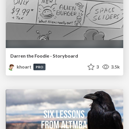
Darren the Foodie - Storyboard
khoart
3
3.5k
PRO