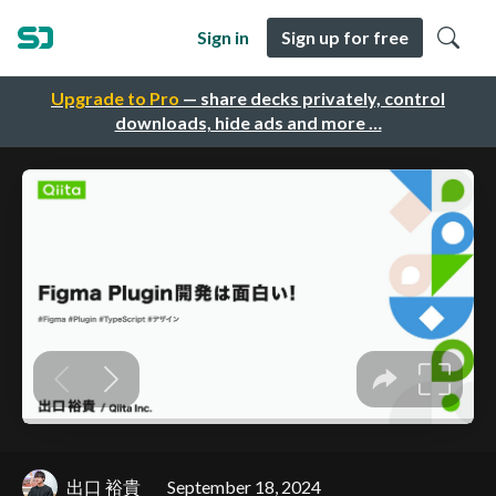
Sign in
Sign up for free
Upgrade to Pro
— share decks privately, control
downloads, hide ads and more …
出口 裕貴
September 18, 2024