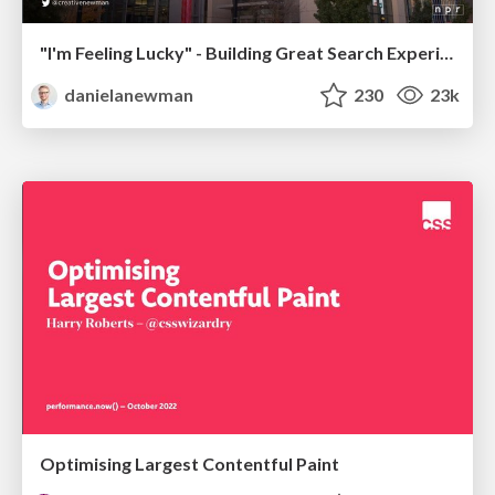
"I'm Feeling Lucky" - Building Great Search Experiences for Today's Users (#IAC19)
danielanewman
230
23k
Optimising Largest Contentful Paint