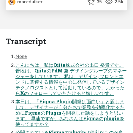
marcduiker
35
2.5k
Transcript
None
こんにちは、私はQiita株式会社の出口 裕貴です。
普段は、QiitaのPdM 兼 デザイングループのマネー
ジャーをしています。 私は、デザイン, フロントエ
ンドに関連する情報を中心に発信しているデザイン
テクノロジストとして活動しているので、よかった
らXのフォローしていただけると嬉しいです。
本日は、「Figma Plugin開発は面白い」と題しま
して、デザイナーが自分たちで業務を効率化するた
めにFigmaのPluginを開発した話をしようと思い
ます。 早速ですが、みなさんはFigmaのpluginを
使ってますか？
公開されているFigmaのpluginは便利なものが多