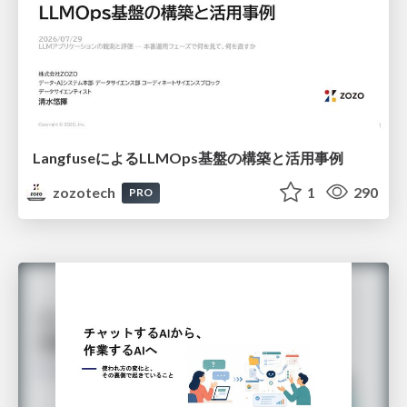
LangfuseによるLLMOps基盤の構築と活用事例
zozotech
1
290
PRO