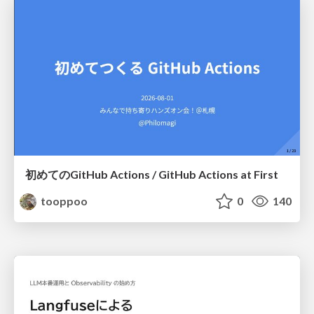
初めてのGitHub Actions / GitHub Actions at First
tooppoo
0
140