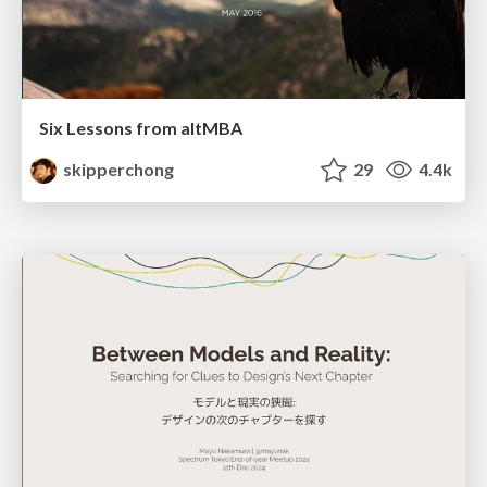
Six Lessons from altMBA
skipperchong
29
4.4k