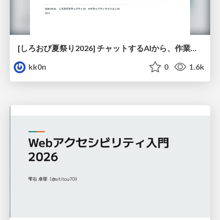
[しろおび夏祭り2026] チャットするAIから、作業するAIへ - 使われ方の変化と、その裏側で起きていること
kk0n
0
1.6k