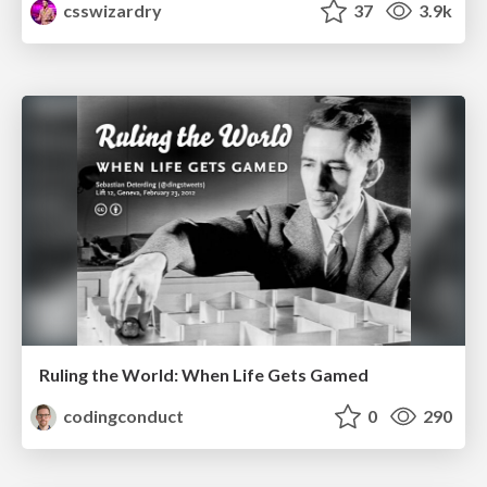
csswizardry
37
3.9k
Ruling the World: When Life Gets Gamed
codingconduct
0
290